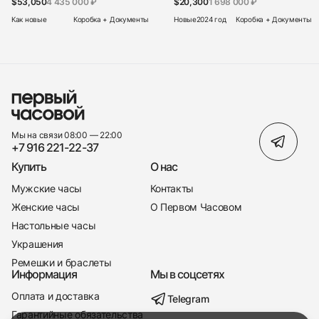
$53,050
4 435 000 ₽
$20,300
1 698 000 ₽
Как новые
Коробка + Документы
Новые
2024 год
Коробка + Документы
Мы на связи 08:00 — 22:00
+7 916 221-22-37
Купить
О нас
Мужские часы
Контакты
Женские часы
О Первом Часовом
Настольные часы
Украшения
Ремешки и браслеты
Информация
Мы в соцсетях
Оплата и доставка
Telegram
+7 916 221-22-37
Гарантийные обязательства