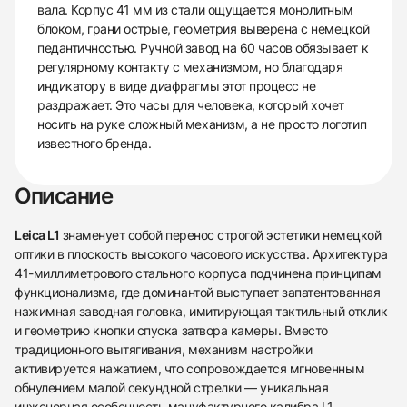
вала. Корпус 41 мм из стали ощущается монолитным
блоком, грани острые, геометрия выверена с немецкой
педантичностью. Ручной завод на 60 часов обязывает к
регулярному контакту с механизмом, но благодаря
индикатору в виде диафрагмы этот процесс не
раздражает. Это часы для человека, который хочет
носить на руке сложный механизм, а не просто логотип
известного бренда.
Описание
Leica L1
знаменует собой перенос строгой эстетики немецкой
оптики в плоскость высокого часового искусства. Архитектура
41-миллиметрового стального корпуса подчинена принципам
функционализма, где доминантой выступает запатентованная
нажимная заводная головка, имитирующая тактильный отклик
и геометрию кнопки спуска затвора камеры. Вместо
традиционного вытягивания, механизм настройки
активируется нажатием, что сопровождается мгновенным
обнулением малой секундной стрелки — уникальная
инженерная особенность мануфактурного калибра L1.