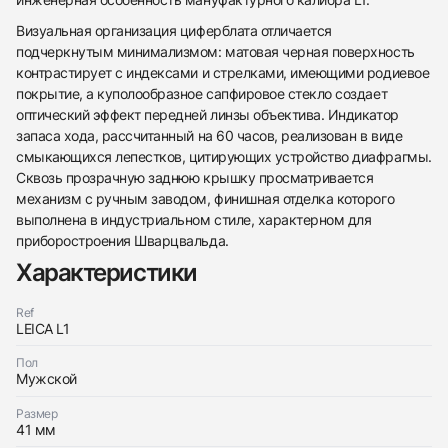
Визуальная организация циферблата отличается
подчеркнутым минимализмом: матовая черная поверхность
контрастирует с индексами и стрелками, имеющими родиевое
покрытие, а куполообразное сапфировое стекло создает
оптический эффект передней линзы объектива. Индикатор
запаса хода, рассчитанный на 60 часов, реализован в виде
смыкающихся лепестков, цитирующих устройство диафрагмы.
Сквозь прозрачную заднюю крышку просматривается
механизм с ручным заводом, финишная отделка которого
выполнена в индустриальном стиле, характерном для
438
285
145
142
205
204
195
150
6
приборостроения Шварцвальда.
Характеристики
Ref
LEICA L1
Пол
Мужской
Трейд-ин часов
Размер
Заказать эти часы
Оставьте ваши контактные данные и мы свяжемся
41 мм
с вами