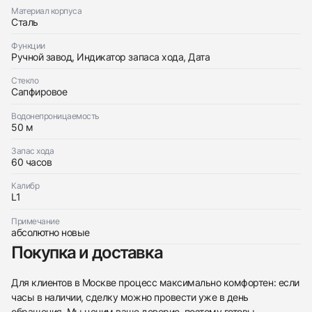
Оставьте ваши контактные данные и мы свяжемся
Bovet
Материал корпуса
с вами
Leica L1
Сталь
Bovet
Новые
Коробка + Документы
$8,900
Leica L1
Функции
Новые
Коробка + Документы
Ручной завод, Индикатор запаса хода, Дата
$8,900
Стекло
Сапфировое
Водонепроницаемость
50 м
Приложите фото ваших часов…
Запас хода
60 часов
Отправить заявку
Калибр
Отправить заявку
L1
Примечание
абсолютно новые
Покупка и доставка
Для клиентов в Москве процесс максимально комфортен: если
часы в наличии, сделку можно провести уже в день
обращения. Мы ценим ваше доверие, поэтому готовы