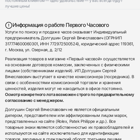
постоянным клиентом — одно удовольствие — у вас всегда будут
лучшие цены!
Информация о работе Первого Часового
Услуги по поиску и продаже часов оказывает Индивидуальный
предприниматель Долгушин Сергей Вячеславович (ОГРНИП
317774600060301, ИНН 772972500524), юридический адрес 119361,
г. Москва, ул. Озерная, д. 2/12
Реализация товаров в магазине «Первый часовой» осуществляется
на основании договоров комиссии, заключенных с физическими
лицами (собственниками изделий). ИП Долгушин Сергей
Вячеславович выступает в качестве комиссионера (посредника). В
связи с особенностями комиссионной торговли и хранения
ценностей, изделия могут не находиться в офисе постоянно.
Осмотр конкретного лота возможен строго по предварительному
согласованию с менеджером.
Долгушин Сергей Вячеславович не является официальным
дилером, представителем или аффилированным лицом марок,
представленных на сайте (Rolex, Patek Philippe и др.). Все
товарные знаки являются собственностью их правообладателей и
используются на сайте исключительно для идентификации
товаров, вводимых в гражданский оборот третьими лицами