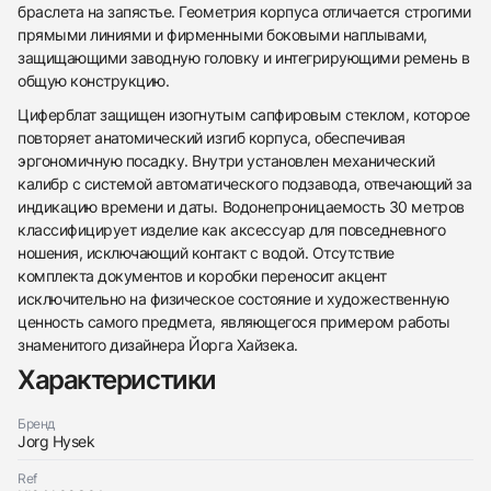
438
285
145
142
205
204
195
150
6
браслета на запястье. Геометрия корпуса отличается строгими
прямыми линиями и фирменными боковыми наплывами,
защищающими заводную головку и интегрирующими ремень в
общую конструкцию.
Циферблат защищен изогнутым сапфировым стеклом, которое
повторяет анатомический изгиб корпуса, обеспечивая
эргономичную посадку. Внутри установлен механический
Трейд-ин часов
калибр с системой автоматического подзавода, отвечающий за
Заказать эти часы
индикацию времени и даты. Водонепроницаемость 30 метров
Оставьте ваши контактные данные и мы свяжемся
с вами
классифицирует изделие как аксессуар для повседневного
Оставьте ваши контактные данные и мы свяжемся
Jorg Hysek
ношения, исключающий контакт с водой. Отсутствие
с вами
Kilada
комплекта документов и коробки переносит акцент
Jorg Hysek
Хорошее
$4,150
Kilada
исключительно на физическое состояние и художественную
Хорошее
ценность самого предмета, являющегося примером работы
$4,150
знаменитого дизайнера Йорга Хайзека.
Характеристики
Бренд
Jorg Hysek
Приложите фото ваших часов…
Ref