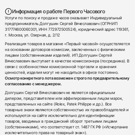
Информация о работе Первого Часового
Услуги по поиску и продаже часов оказывает Индивидуальный
предприниматель Долгушин Сергей Вячеславович (ОГРНИП
317774600060301, ИНН 772972500524), юридический адрес 119361,
г. Москва, ул. Озерная, д. 2/12
Реализация товаров в магазине «Первый часовой» осуществляется
на основании договоров комиссии, заключенных с физическими
лицами (собственниками изделий). ИП Долгушин Сергей
Вячеславович выступает в качестве комиссионера (посредника). В
связи с особенностями комиссионной торговли и хранения
ценностей, изделия могут не находиться в офисе постоянно.
Осмотр конкретного лота возможен строго по предварительному
согласованию с менеджером.
Долгушин Сергей Вячеславович не является официальным
дилером, представителем или аффилированным лицом марок,
представленных на сайте (Rolex, Patek Philippe и др.). Все
товарные знаки являются собственностью их правообладателей и
используются на сайте исключительно для идентификации
товаров, вводимых в гражданский оборот третьими лицами
(собственниками), что соответствует ст. 1487 ГК РФ («Исчерпание
исключительного права на товарный знак»).