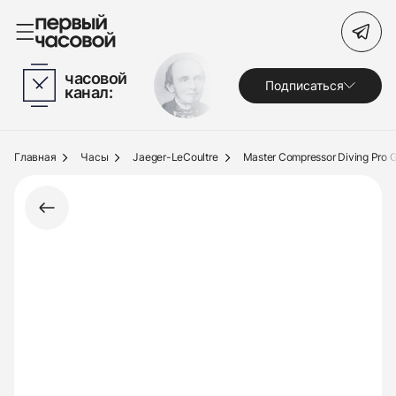
Поиск по сайту
часовой
Подписаться
канал:
Часы
Украшения
Главная
Часы
Jaeger-LeCoultre
Master Compressor Diving Pro 
По брендам
Под заказ
Выкуп
Сервис
Журнал
О нас
Контакты