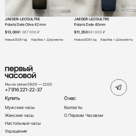
JAEGER-LECOULTRE
JAEGER-LECOULTRE
Polaris Date Olive 42 mm
Polaris Date 40mm
$13,000
1 087 000 ₽
$11,250
941 000 ₽
Новые
2026 год
Коробка + Документы
Новые
2026 год
Коробка + Документы
Мы на связи 08:00 — 22:00
+7 916 221-22-37
Купить
О нас
Мужские часы
Контакты
Женские часы
О Первом Часовом
Настольные часы
Украшения