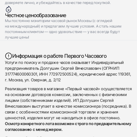
доверяете лично, и убеждайтесь в качестве перед покупкой.
Честное ценообразование
Мы постоянно мониторим часовой рынок Москвы (с оглядкой
на международный) и предлагаем лучшие условия. А стать нашим
постоянным клиентом — одно удовольствие — у вас всегда будут
лучшие цены!
Информация о работе Первого Часового
Услуги по поиску и продаже часов оказывает Индивидуальный
предприниматель Долгушин Сергей Вячеславович (ОГРНИП
317774600060301, ИНН 772972500524), юридический адрес 119361,
г. Москва, ул. Озерная, д. 2/12
Реализация товаров в магазине «Первый часовой» осуществляется
на основании договоров комиссии, заключенных с физическими
лицами (собственниками изделий). ИП Долгушин Сергей
Вячеславович выступает в качестве комиссионера (посредника). В
связи с особенностями комиссионной торговли и хранения
ценностей, изделия могут не находиться в офисе постоянно.
Осмотр конкретного лота возможен строго по предварительному
согласованию с менеджером.