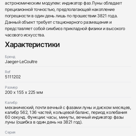
астрономическим модулем: индикатор фаз Луны обладает
прецизионной точностью, предполагающей накопление
погрешности в один день лишь по прошествии 3821 года.
438
285
145
142
205
204
195
150
6
Данный объект требует стационарного размещения и
представляет собой симбиоз прикладной физики и высокого
часового искусства.
Характеристики
Бренд
Jaeger-LeCoultre
Трейд-ин часов
Ref
Заказать эти часы
Оставьте ваши контактные данные и мы свяжемся
5111202
с вами
Оставьте ваши контактные данные и мы свяжемся
Jaeger-LeCoultre
Размер
с вами
ATMOS Classique Phases de Lune
200 х 155 х 225 мм
Jaeger-LeCoultre
Хорошее
$2,900
ATMOS Classique Phases de Lune
Калибр
Хорошее
$2,900
механический, почти вечный с фазами луны и диском месяцев,
калибр 562, 136 частей, кольцевой баланс, период колебания
60 секунд. Функции: часы, минуты, вечный индикатор фазы
луны (ошибка в один день на 3821 год).
Серия