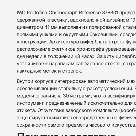
IWC Portofino Chronograph Reference 378301 предс
сдержанной классики, вдохновленной дизайном 196
диаметром 41 мм выполнен из полированной стали
прямыми ушками и округлыми боковинами, созда
конструкции. Архитектура циферблата строго фун
расположение счетчиков хронографа уравновешен
дня недели в положении «3 часа». Защиту цифербл
устойчивое к царапинам сапфировое стекло, сохр
накладных меток и стрелок.
Внутри корпуса интегрирован автоматический мех
обеспечивающий стабильную работу усложнений.
модели ограничена 30 метрами, что классифициру
инструмент, предназначенный исключительно для 
этикета. Отсутствие заводского комплекта (короб
акцентирует внимание непосредственно на физиче
сохранности самого предмета часового искусства