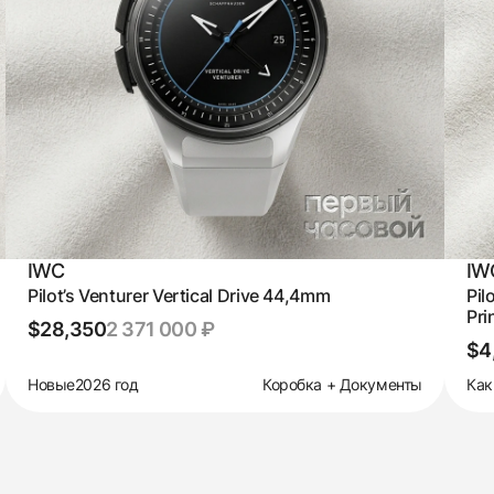
IWC
IW
Pilot’s Venturer Vertical Drive 44,4mm
Pil
Pri
$28,350
2 371 000 ₽
$4
Новые
2026 год
Коробка + Документы
Как