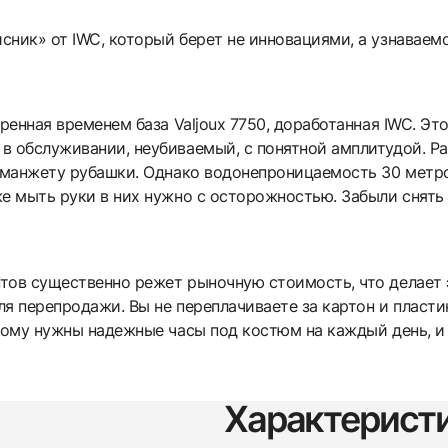
сник» от IWC, который берет не инновациями, а узнавае
еренная временем база Valjoux 7750, доработанная IWC. Эт
в обслуживании, неубиваемый, с понятной амплитудой. Ра
т манжету рубашки. Однако водонепроницаемость 30 метро
же мыть руки в них нужно с осторожностью. Забыли снять
тов существенно режет рыночную стоимость, что делает 
ля перепродажи. Вы не переплачиваете за картон и пластик
 кому нужны надежные часы под костюм на каждый день, и 
Трейд-ин часов
Характерист
Заказать эти часы
Оставьте ваши контактные данные и мы свяжемся с