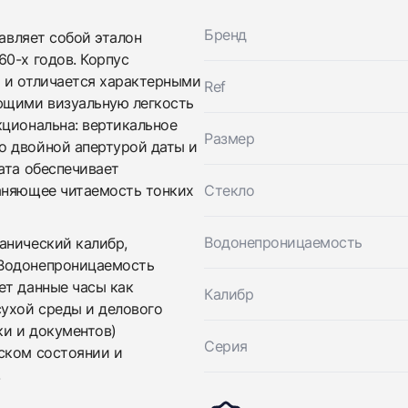
вами
Оставьте ваши контактные данные и мы свяжемся с
Iwc
вами
Бренд
Portofino Chronograph
тавляет собой эталон
Iwc
Хорошее
0-х годов. Корпус
$7,150
Portofino Chronograph
 и отличается характерными
Хорошее
Ref
$7,150
ющими визуальную легкость
кциональна: вертикальное
Размер
о двойной апертурой даты и
ата обеспечивает
аняющее читаемость тонких
Стекло
Водонепроницаемость
анический калибр,
 Водонепроницаемость
Приложите фото ваших часов…
ет данные часы как
Калибр
сухой среды и делового
Отправить заявку
ки и документов)
Серия
Отправить заявку
ском состоянии и
.