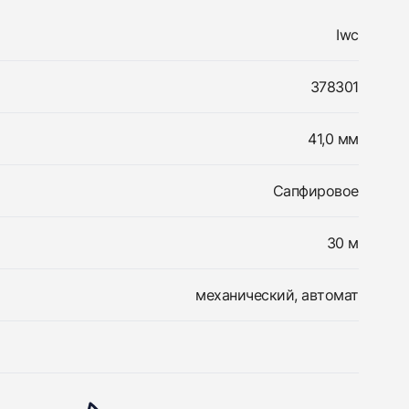
Iwc
378301
41,0 мм
Сапфировое
30 м
механический, автомат