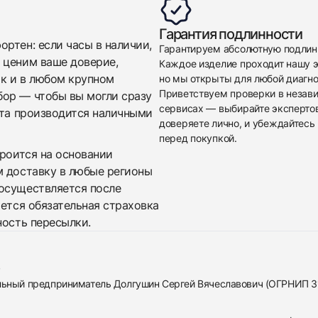
Гарантия подлинности
ртен: если часы в наличии,
Гарантируем абсолютную подлин
 ценим ваше доверие,
Каждое изделие проходит нашу э
ак и в любом крупном
но мы открыты для любой диагно
Приветствуем проверки в незав
бор — чтобы вы могли сразу
сервисах — выбирайте эксперто
ата производится наличными
доверяете лично, и убеждайтесь 
перед покупкой.
троится на основании
м доставку в любые регионы
осуществляется после
яется обязательная страховка
ность пересылки.
альный предприниматель Долгушин Сергей Вячеславович (ОГРНИП 