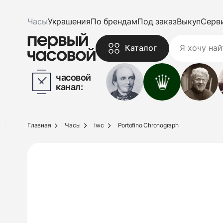
Часы
Украшения
По брендам
Под заказ
Выкуп
Серв
Каталог
часовой
канал:
Главная
Часы
Iwc
Portofino Chronograph