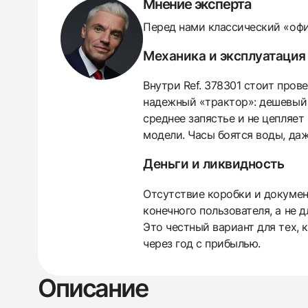
Мнение эксперта
Перед нами классический «офи
Механика и эксплуатация
Внутри Ref. 378301 стоит пров
надежный «трактор»: дешевый 
среднее запястье и не цепляе
модели. Часы боятся воды, да
438
285
145
142
205
204
195
150
6
Деньги и ликвидность
Отсутствие коробки и докумен
конечного пользователя, а не д
Это честный вариант для тех,
через год с прибылью.
Описание