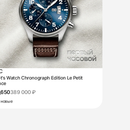
C
ot's Watch Chronograph Edition Le Petit
nce
,650
389 000 ₽
 новые