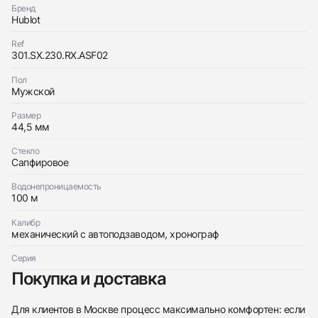
Заказать эти часы
Бренд
с вами
Hublot
Оставьте ваши контактные данные и мы свяжемся
Hublot
с вами
Big Bang
Ref
Hublot
Хорошее
$8,250
301.SX.230.RX.ASF02
Big Bang
Хорошее
$8,250
Пол
Мужской
Размер
44,5 мм
Стекло
Сапфировое
Приложите фото ваших часов…
Водонепроницаемость
Отправить заявку
100 м
Отправить заявку
Калибр
механический с автоподзаводом, хронограф
Серия
Покупка и доставка
Для клиентов в Москве процесс максимально комфортен: если