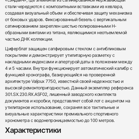
стали чередуются с композитными вставками из кевлара,
создавая визуальный объем и обеспечивая защиту механизма
от боковых ударов. Фиксированный безель с вертикальным
сатинированием закреплен шестью полированными H-
образными винтами из титана, являющимися неотъемлемой
частью ДНК коллекции.
Циферблат защищен сапфировым стеклом с антибликовым
покрытием и демонстрирует утилитарную разметку с
накладными индексами и апертурой даты в положении между
4 и 5 часами. Внутри функционирует автоматический калибр с
функцией хронографа, базирующийся на проверенной
438
285
145
142
205
204
195
150
6
архитектуре Valjoux 7750, известной своей надежностью и
высокой ремонтопригодностью. Данный экземпляр референса
301.SX.230.RX.ASF02, лишенный заводского комплекта
документов и коробки, представляет собой лот с акцентом на
утилитарное использование, сохраняя все тактильные и
визуальные характеристики премиального спортивного
хронометра с водонепроницаемостью до 100 метров.
Трейд-ин часов
Характеристики
Оставьте ваши контактные данные и мы свяжемся