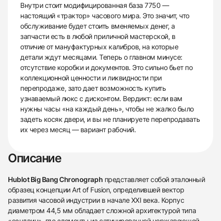
Внутри стоит модифицированная база 7750 —
настоящий «трактор» часового мира. Это значит, что
обслуживание будет стоить вменяемых денег, а
запчасти есть в любой приличной мастерской, в
отличие от мануфактурных калибров, на которые
детали ждут месяцами. Теперь о главном минусе:
отсутствие коробки и документов. Это сильно бьет по
коллекционной ценности и ликвидности при
перепродаже, зато дает возможность купить
узнаваемый люкс с дисконтом. Вердикт: если вам
нужны часы «на каждый день», чтобы не жалко было
задеть косяк двери, и вы не планируете перепродавать
их через месяц — вариант рабочий.
Описание
Hublot Big Bang Chronograph
представляет собой эталонный
образец концепции Art of Fusion, определившей вектор
развития часовой индустрии в начале XXI века. Корпус
диаметром 44,5 мм обладает сложной архитектурой типа
«сэндвич», где элементы из сатинированной нержавеющей