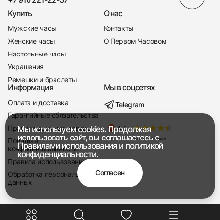
Купить
О нас
Мужские часы
Контакты
Женские часы
О Первом Часовом
Настольные часы
Украшения
Ремешки и браслеты
Информация
Мы в соцсетях
Оплата и доставка
Telegram
+7 916 221-22-37
Гарантийные обязательства
Правила возврата товара
Мы используем cookies. Продолжая
Мы насвязи 08:00 — 19:00
использовать сайт, вы соглашаетесь с
Политика
Правилами использования
и
политикой
конфиденциальности
конфиденциальности.
Правила использования
Согласен
Обработка персональных
данных