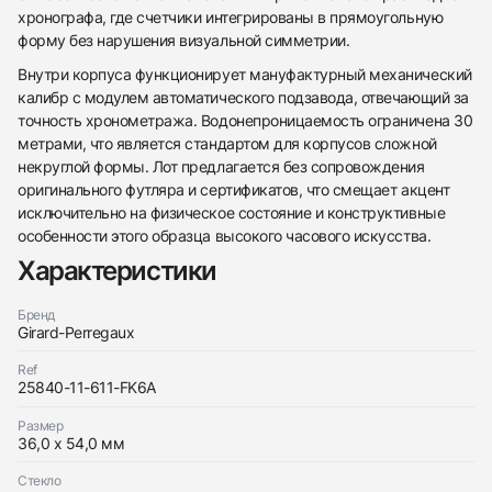
хронографа, где счетчики интегрированы в прямоугольную
форму без нарушения визуальной симметрии.
Внутри корпуса функционирует мануфактурный механический
калибр с модулем автоматического подзавода, отвечающий за
точность хронометража. Водонепроницаемость ограничена 30
438
285
145
142
205
204
195
150
6
метрами, что является стандартом для корпусов сложной
некруглой формы. Лот предлагается без сопровождения
оригинального футляра и сертификатов, что смещает акцент
исключительно на физическое состояние и конструктивные
особенности этого образца высокого часового искусства.
Характеристики
Трейд-ин часов
Бренд
Girard-Perregaux
Заказать эти часы
Оставьте ваши контактные данные и мы свяжемся
с вами
Ref
Оставьте ваши контактные данные и мы свяжемся
25840-11-611-FK6A
Girard-Perregaux
с вами
Vintage 1945 XXL Automatic Limited Edition
Girard-Perregaux
Хорошее
Размер
$4,150
Vintage 1945 XXL Automatic Limited Edition
36,0 x 54,0 мм
Хорошее
$4,150
Стекло