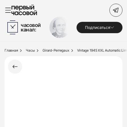
Поиск по сайту
часовой
Подписаться
канал:
Часы
Украшения
Главная
Часы
Girard-Perregaux
Vintage 1945 XXL Automatic Limi
По брендам
Под заказ
Выкуп
Сервис
Журнал
О нас
Контакты