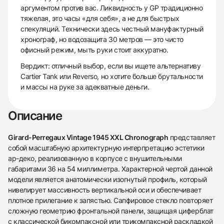
аргументом против вас. Ликвидность у GP традиционно
тяжелая, это часы «для себя», а не для быстрых
спекуляций. Технически здесь честный мануфактурный
хронограф, но водозащита 30 метров — это чисто
офисный режим, мыть руки стоит аккуратно.
Вердикт: отличный выбор, если вы ищете альтернативу
Cartier Tank или Reverso, но хотите больше брутальности
и массы на руке за адекватные деньги.
Описание
Girard-Perregaux Vintage 1945 XXL Chronograph
представляет
собой масштабную архитектурную интерпретацию эстетики
ар-деко, реализованную в корпусе с внушительными
габаритами 36 на 54 миллиметра. Характерной чертой данной
модели является анатомически изогнутый профиль, который
нивелирует массивность вертикальной оси и обеспечивает
плотное прилегание к запястью. Сапфировое стекло повторяет
сложную геометрию фронтальной панели, защищая циферблат
с классической бикомпаксной или трикомпаксной раскладкой