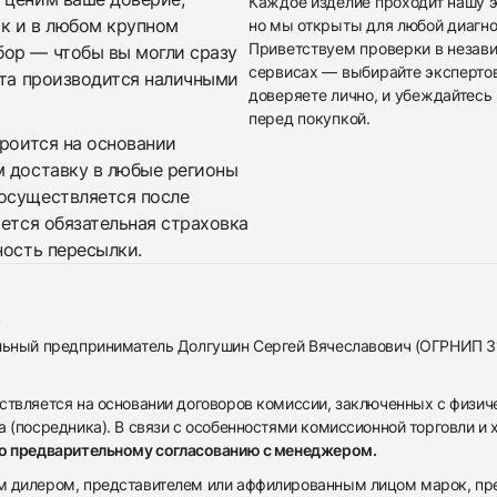
Каждое изделие проходит нашу э
ак и в любом крупном
но мы открыты для любой диагно
Приветствуем проверки в незав
бор — чтобы вы могли сразу
сервисах — выбирайте эксперто
ата производится наличными
доверяете лично, и убеждайтесь 
перед покупкой.
троится на основании
м доставку в любые регионы
осуществляется после
яется обязательная страховка
ность пересылки.
альный предприниматель Долгушин Сергей Вячеславович (ОГРНИП 
ствляется на основании договоров комиссии, заключенных с физич
 (посредника). В связи с особенностями комиссионной торговли и х
по предварительному согласованию с менеджером.
дилером, представителем или аффилированным лицом марок, предста