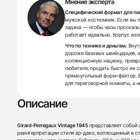
Мнение эксперта
Специфический формат для п
мужской костюмник. Если вы п
задача — чтобы часы проскаль
работает идеально. Корпус изо
Что по технике и деньгам.
Внутр
438
285
145
142
205
204
195
150
6
дороже базовых швейцарцев, э
коллекционную наценку, превр
любителя, продать быстро ее с
прямоугольный форм-фактор. В
для переговорной комнаты, а н
Описание
Girard-Perregaux Vintage 1945
представляет собой
реинтерпретации стиля ар-деко, воплощенный в с