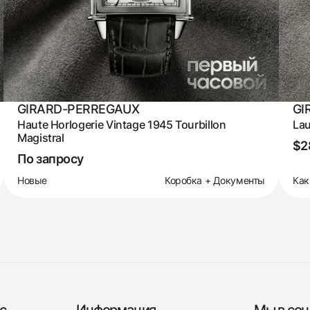
GIRARD-PERREGAUX
GI
Haute Horlogerie Vintage 1945 Tourbillon
Lau
Magistral
$2
По запросу
Новые
Коробка + Документы
Как
с
Информация
Мы в соц