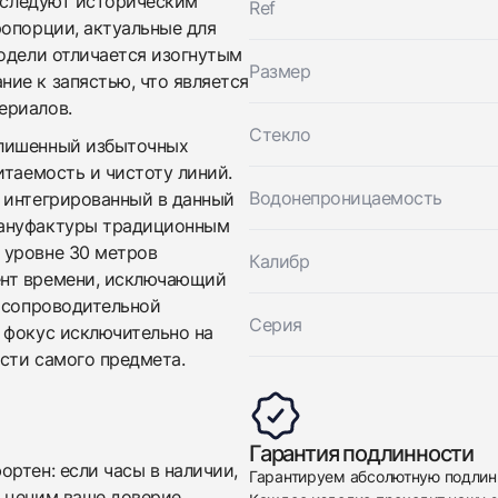
м следуют историческим
Ref
Girard-Perregaux
Хорошее
ропорции, актуальные для
$1,150
Vintage 1945
Хорошее
модели отличается изогнутым
$1,150
Размер
ие к запястью, что является
ериалов.
Стекло
 лишенный избыточных
итаемость и чистоту линий.
Водонепроницаемость
 интегрированный в данный
мануфактуры традиционным
 уровне 30 метров
Калибр
ент времени, исключающий
Приложите фото ваших часов…
е сопроводительной
Серия
 фокус исключительно на
Отправить заявку
сти самого предмета.
Отправить заявку
Гарантия подлинности
ртен: если часы в наличии,
Гарантируем абсолютную подлин
 ценим ваше доверие,