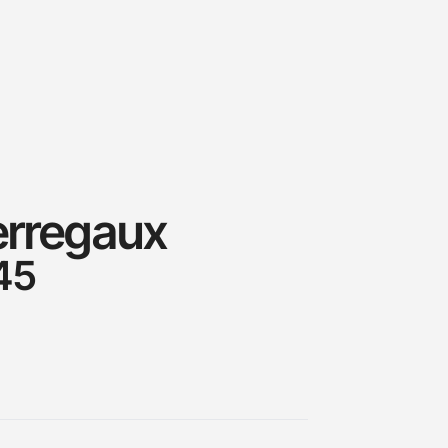
erregaux
45