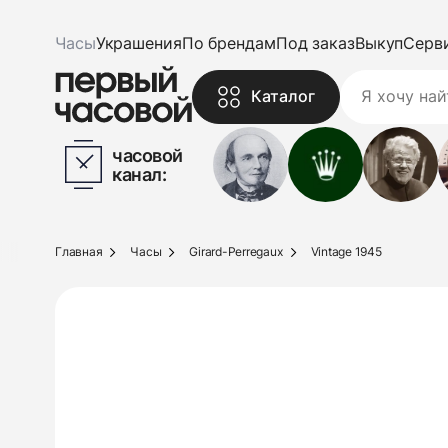
Часы
Украшения
По брендам
Под заказ
Выкуп
Серв
Каталог
часовой
канал:
Главная
Часы
Girard-Perregaux
Vintage 1945