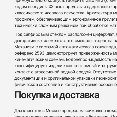
прямоугольного корпуса. Габариты 28,0 на 37,0 м
кодам середины XX века, предлагая сдержанные п
классического часового искусства. Архитектура 
профилем, обеспечивающим эргономичное прилеган
технически сложным решением при обработке мат
Под сапфировым стеклом расположен циферблат,
декоративных элементов, что смещает акцент на ч
Механизм с системой автоматического подзавода,
референс 2593, демонстрирует приверженность 
кинематическим схемам. Водонепроницаемость на
классифицирует изделие как костюмный инструм
контакт с агрессивной водной средой. Отсутстви
документации и оригинальной упаковки переносит
физическое состояние и конструктивные особенно
Покупка и доставка
Для клиентов в Москве процесс максимально комфо
сделку можно провести уже в день обращения. Мы