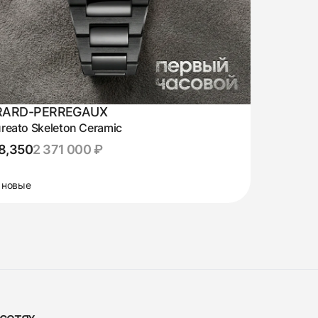
RARD-PERREGAUX
reato Skeleton Ceramic
8,350
2 371 000 ₽
 новые
сетях