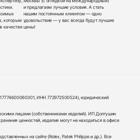
кспертизу,
Москвы (с оглядкой на международный)
стики.
и предлагаем лучшие условия. А стать
исимых
нашим постоянным клиентом — одно
в, которым
удовольствие — у вас всегда будут лучшие
в качестве
цены!
317774600060301, ИНН 772972500524), юридический
ескими лицами (собственниками изделий). ИП Долгушин
ранения ценностей, изделия могут не находиться в офисе
вленных на сайте (Rolex, Patek Philippe и др.). Все