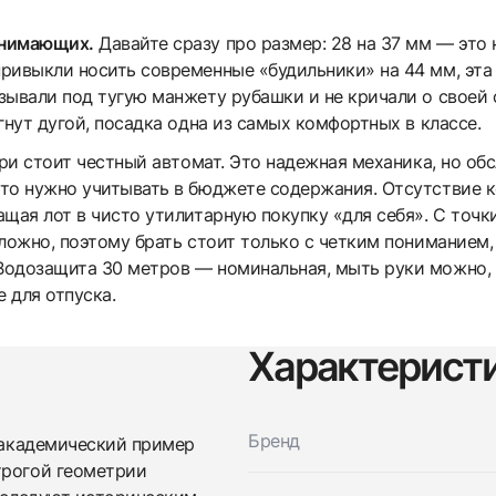
онимающих.
Давайте сразу про размер: 28 на 37 мм — это 
ривыкли носить современные «будильники» на 44 мм, эта 
зывали под тугую манжету рубашки и не кричали о своей 
гнут дугой, посадка одна из самых комфортных в классе.
и стоит честный автомат. Это надежная механика, но обс
то нужно учитывать в бюджете содержания. Отсутствие к
ащая лот в чисто утилитарную покупку «для себя». С точ
ложно, поэтому брать стоит только с четким пониманием,
одозащита 30 метров — номинальная, мыть руки можно, п
е для отпуска.
Характерист
Трейд-ин часов
Заказать эти часы
Оставьте ваши контактные данные и мы свяжемся с
Бренд
 академический пример
вами
Оставьте ваши контактные данные и мы свяжемся с
трогой геометрии
Girard-Perregaux
вами
Vintage 1945