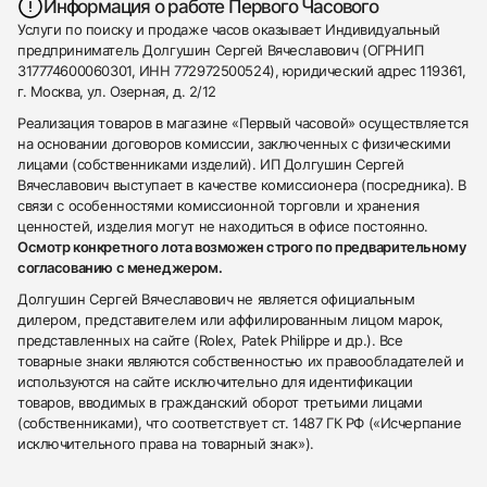
Информация о работе Первого Часового
Услуги по поиску и продаже часов оказывает Индивидуальный
предприниматель Долгушин Сергей Вячеславович (ОГРНИП
317774600060301, ИНН 772972500524), юридический адрес 119361,
г. Москва, ул. Озерная, д. 2/12
Реализация товаров в магазине «Первый часовой» осуществляется
на основании договоров комиссии, заключенных с физическими
лицами (собственниками изделий). ИП Долгушин Сергей
Вячеславович выступает в качестве комиссионера (посредника). В
связи с особенностями комиссионной торговли и хранения
ценностей, изделия могут не находиться в офисе постоянно.
Осмотр конкретного лота возможен строго по предварительному
согласованию с менеджером.
Долгушин Сергей Вячеславович не является официальным
дилером, представителем или аффилированным лицом марок,
представленных на сайте (Rolex, Patek Philippe и др.). Все
товарные знаки являются собственностью их правообладателей и
используются на сайте исключительно для идентификации
товаров, вводимых в гражданский оборот третьими лицами
(собственниками), что соответствует ст. 1487 ГК РФ («Исчерпание
исключительного права на товарный знак»).