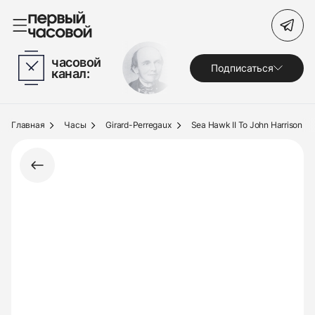
Поиск по сайту
часовой
Подписаться
канал:
Часы
Украшения
Главная
Часы
Girard-Perregaux
Sea Hawk II To John Harrison
По брендам
Под заказ
Выкуп
Сервис
Журнал
О нас
Контакты