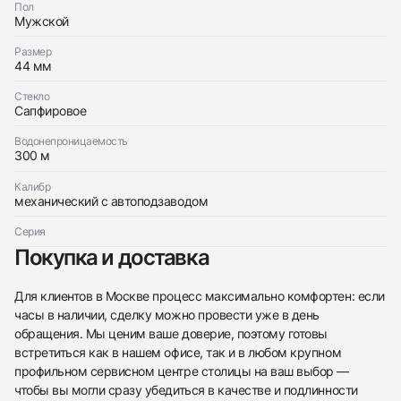
Girard-Perregaux
Хорошее
Пол
$6,700
Sea Hawk II To John Harrison
Мужской
Хорошее
$6,700
Размер
44 мм
Стекло
Сапфировое
Водонепроницаемость
Приложите фото ваших часов…
300 м
Калибр
Отправить заявку
механический с автоподзаводом
Отправить заявку
Серия
Покупка и доставка
Для клиентов в Москве процесс максимально комфортен: если
часы в наличии, сделку можно провести уже в день
обращения. Мы ценим ваше доверие, поэтому готовы
встретиться как в нашем офисе, так и в любом крупном
профильном сервисном центре столицы на ваш выбор —
чтобы вы могли сразу убедиться в качестве и подлинности