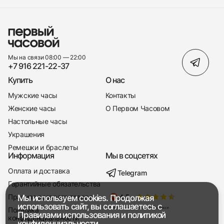
Мы на связи 08:00 — 22:00
+7 916 221-22-37
Купить
О нас
Мужские часы
Контакты
Женские часы
О Первом Часовом
Настольные часы
Украшения
Ремешки и браслеты
Информация
Мы в соцсетях
Оплата и доставка
Telegram
+7 916 221-22-37
Гарантийные обязательства
Правила возврата товара
Мы используем cookies. Продолжая
Мы насвязи 08:00 — 19:00
использовать сайт, вы соглашаетесь с
Политика
Правилами использования
и
политикой
конфиденциальности
конфиденциальности.