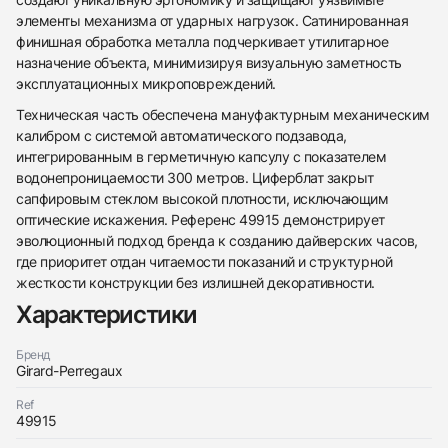
элементы механизма от ударных нагрузок. Сатинированная
финишная обработка металла подчеркивает утилитарное
назначение объекта, минимизируя визуальную заметность
эксплуатационных микроповреждений.
Техническая часть обеспечена мануфактурным механическим
калибром с системой автоматического подзавода,
интегрированным в герметичную капсулу с показателем
водонепроницаемости 300 метров. Циферблат закрыт
438
285
145
142
205
204
195
150
6
сапфировым стеклом высокой плотности, исключающим
оптические искажения. Референс 49915 демонстрирует
эволюционный подход бренда к созданию дайверских часов,
где приоритет отдан читаемости показаний и структурной
жесткости конструкции без излишней декоративности.
Характеристики
Трейд-ин часов
Бренд
Girard-Perregaux
Заказать эти часы
Оставьте ваши контактные данные и мы свяжемся
с вами
Ref
Оставьте ваши контактные данные и мы свяжемся
Girard-Perregaux
49915
с вами
Sea Hawk II To John Harrison