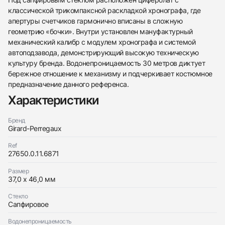
классической трикомпаксной раскладкой хронографа, где
апертуры счетчиков гармонично вписаны в сложную
геометрию «бочки». Внутри установлен мануфактурный
механический калибр с модулем хронографа и системой
автоподзавода, демонстрирующий высокую техническую
438
285
145
142
205
204
195
150
6
культуру бренда. Водонепроницаемость 30 метров диктует
бережное отношение к механизму и подчеркивает костюмное
предназначение данного референса.
Характеристики
Бренд
Girard-Perregaux
Трейд-ин часов
Ref
Заказать эти часы
Оставьте ваши контактные данные и мы свяжемся
27650.0.11.6871
с вами
Оставьте ваши контактные данные и мы свяжемся
Girard-Perregaux
Размер
с вами
Richeville Chronograph
37,0 x 46,0 мм
Girard-Perregaux
Хорошее
$3,000
Richeville Chronograph
Стекло
Хорошее
Сапфировое
$3,000
Водонепроницаемость