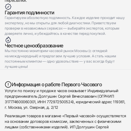
пересылки.
Гарантия подлинности
Гарантируем абсолютную подлинность. Каждое изделие проходит нашу
экспертизу, но мы открыты для любой диагностики. Приветствуем
проверки в независимых сервисах — выбирайте экспертов, которым
доверяете лично, и убеждайтесь в качестве перед покупкой.
Честное ценообразование
Мы постоянно мониторим часовой рынок Москвы (с оглядкой
на международный) и предлагаем лучшие условия. А стать нашим
постоянным клиентом — одно удовольствие — у вас всегда будут
лучшие цены!
Информация о работе Первого Часового
Услуги по поиску и продаже часов оказывает Индивидуальный
предприниматель Долгушин Сергей Вячеславович (ОГРНИП
317774600060301, ИНН 772972500524), юридический адрес 119361,
г. Москва, ул. Озерная, д. 2/12
Реализация товаров в магазине «Первый часовой» осуществляется
на основании договоров комиссии, заключенных с физическими
лицами (собственниками изделий). ИП Долгушин Сергей