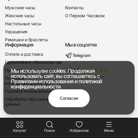
Мужские часы
Контакты
Женские часы
О Первом Часовом
Настольные часы
Украшения
Ремешки и браслеты
Информация
Мы в соцсетях
Оплата и доставка
Telegram
+7 916 221-22-37
Гарантийные обязательства
Правила возврата товара
Мы используем cookies. Продолжая
Мы насвязи 08:00 — 19:00
использовать сайт, вы соглашаетесь с
Политика
Правилами использования
и
политикой
конфиденциальности
конфиденциальности.
Правила использования
Согласен
Обработка персональных
данных
Каталог
Поиск
Избранное
Меню