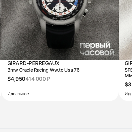
GIRARD-PERREGAUX
GI
Bmw Oracle Racing Ww.tc Usa 76
SP
M
$4,950
414 000 ₽
$3
Идеальное
Иде