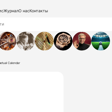
ис
Журнал
О нас
Контакты
etual Calendar