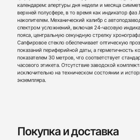
календарем: апертуры дня недели и месяца симме
верхней полусфере, в то время как индикатор фаз
накопителем. Механический калибр с автоподзав
спектром усложнений, включая 24-часовую индик
пояса, центральную секундную стрелку хронографа
Сапфировое стекло обеспечивает оптическую проз
показаний периферийной даты, а герметичность к
показателем 30 метров, что соответствует станд
часового этикета. Отсутствие заводской комплек
исключительно на техническом состоянии и истор
экземпляра.
Покупка и доставка