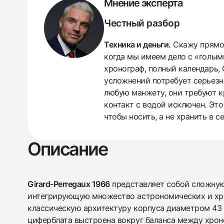
Мнение эксперта
Честный разбор
Техника и деньги.
Скажу прямо:
когда мы имеем дело с «голым
хронограф, полный календарь,
усложнений потребует серьезн
438
285
145
142
205
204
195
150
6
любую манжету, они требуют к
контакт с водой исключен. Это 
чтобы носить, а не хранить в 
Описание
Girard-Perregaux 1966
представляет собой сложну
интегрирующую множество астрономических и хр
классическую архитектуру корпуса диаметром 43 
циферблата выстроена вокруг баланса между хро