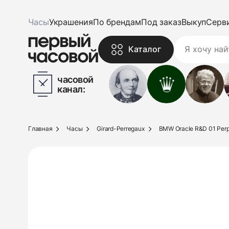
Часы
Украшения
По брендам
Под заказ
Выкуп
Серв
Каталог
часовой
канал:
Главная
Часы
Girard-Perregaux
BMW Oracle R&D 01 Perp