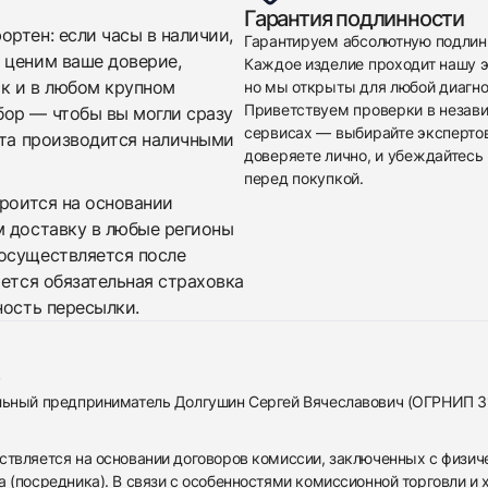
Гарантия подлинности
ртен: если часы в наличии,
Гарантируем абсолютную подлин
 ценим ваше доверие,
Каждое изделие проходит нашу э
ак и в любом крупном
но мы открыты для любой диагно
Приветствуем проверки в незав
бор — чтобы вы могли сразу
сервисах — выбирайте эксперто
ата производится наличными
доверяете лично, и убеждайтесь 
перед покупкой.
троится на основании
м доставку в любые регионы
осуществляется после
яется обязательная страховка
ность пересылки.
альный предприниматель Долгушин Сергей Вячеславович (ОГРНИП 
ствляется на основании договоров комиссии, заключенных с физич
 (посредника). В связи с особенностями комиссионной торговли и х