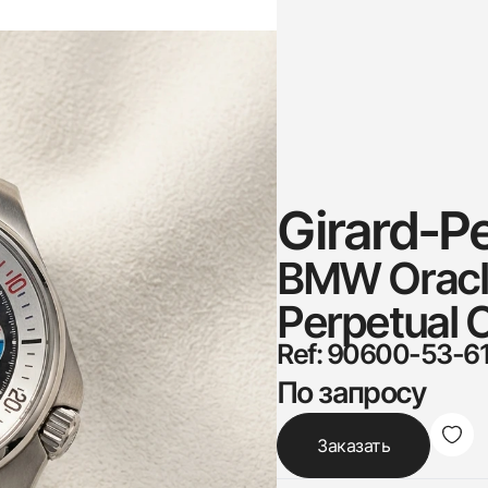
Girard-P
BMW Oracl
Perpetual 
Ref: 90600-53-6
По запросу
Заказать