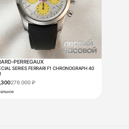
RARD-PERREGAUX
ECIAL SERIES FERRARI F1 CHRONOGRAPH 40
M
,300
276 000 ₽
альное