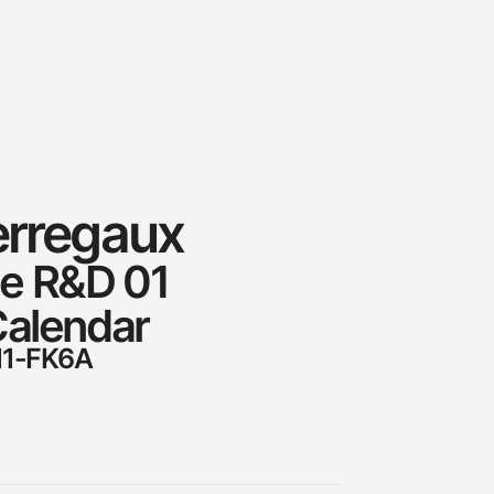
erregaux
e R&D 01
Calendar
11-FK6A