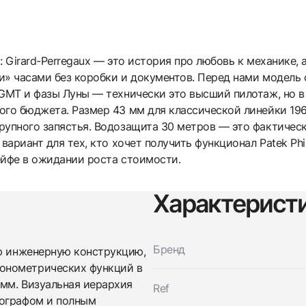
 Girard-Perregaux — это история про любовь к механике, 
и» часами без коробки и документов. Перед нами модель 
 GMT и фазы Луны — технически это высший пилотаж, но 
ого бюджета. Размер 43 мм для классической линейки 196
рупного запястья. Водозащита 30 метров — это фактическ
вариант для тех, кто хочет получить функционал Patek Phil
сейфе в ожидании роста стоимости.
Характерист
Бренд
ю инженерную конструкцию,
Трейд-ин часов
онометрических функций в
Заказать эти часы
Оставьте ваши контактные данные и мы свяжемся с
мм. Визуальная иерархия
Ref
вами
нографом и полным