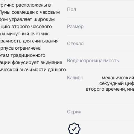
Оставьте ваши контактные данные и мы свяжемся с
Girard-Perregaux
трично расположены в
вами
BMW Oracle R&D 01 Perpetual Calendar
Пол
 Луны совмещен с часовым
Girard-Perregaux
Хорошее
$18,550
BMW Oracle R&D 01 Perpetual Calendar
одом управляет широким
Хорошее
ацию второго часового
Размер
$18,550
 и минутный счетчик.
рачность для считывания
Стекло
орпуса ограничена
артам традиционного
Водонепроницаемость
тации фокусирует внимание
ической значимости данного
Калибр
механический
секундный циф
Приложите фото ваших часов…
второго времени, ин
Отправить заявку
Отправить заявку
Серия