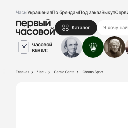
Часы
Украшения
По брендам
Под заказ
Выкуп
Серв
Каталог
часовой
канал:
Главная
Часы
Gerald Genta
Chrono Sport