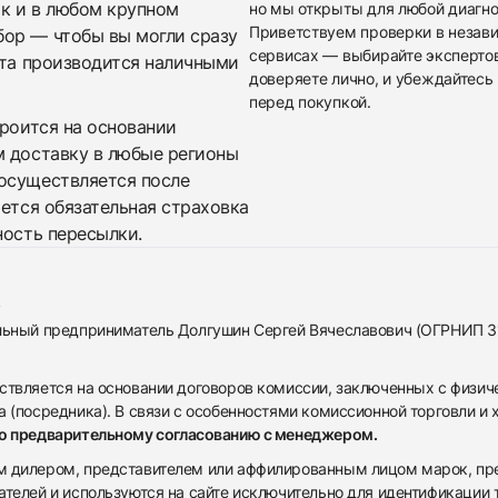
ак и в любом крупном
но мы открыты для любой диагно
Приветствуем проверки в незав
бор — чтобы вы могли сразу
сервисах — выбирайте эксперто
ата производится наличными
доверяете лично, и убеждайтесь 
перед покупкой.
троится на основании
м доставку в любые регионы
осуществляется после
яется обязательная страховка
ность пересылки.
альный предприниматель Долгушин Сергей Вячеславович (ОГРНИП 
ствляется на основании договоров комиссии, заключенных с физич
 (посредника). В связи с особенностями комиссионной торговли и х
по предварительному согласованию с менеджером.
дилером, представителем или аффилированным лицом марок, предста
ателей и используются на сайте исключительно для идентификации