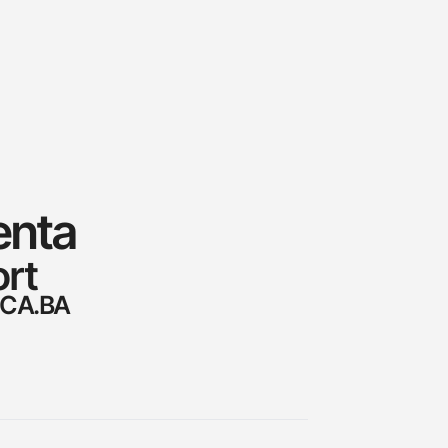
enta
rt
2.CA.BA