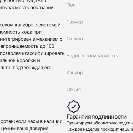
зрачностью, надежно
Пол
читываемость показаний
Размер
еском калибре с системой
номность хода при
Стекло
 интегрирован в механизм с
непроницаемость до 100
 позволяя классифицировать
Водонепроницаемость
нальной коробки и
лота, подтверждая его
Калибр
Серия
Гарантия подлинности
ртен: если часы в наличии,
Гарантируем абсолютную подлин
 ценим ваше доверие,
Каждое изделие проходит нашу э