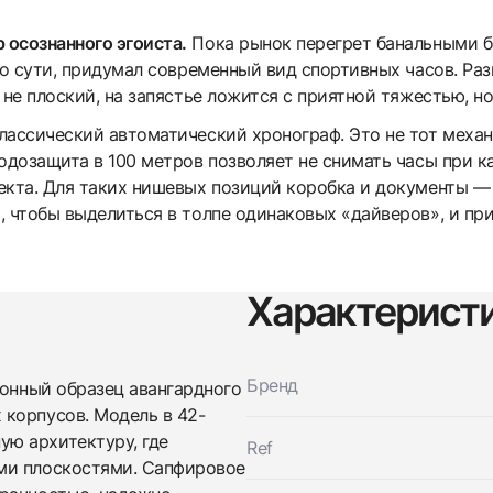
Заказать эти часы
Оставьте ваши контактные данные и мы свяжемся с
осознанного эгоиста.
Пока рынок перегрет банальными б
вами
Оставьте ваши контактные данные и мы свяжемся с
 по сути, придумал современный вид спортивных часов. Р
Gerald Genta
вами
Chrono Sport
 не плоский, на запястье ложится с приятной тяжестью, н
Gerald Genta
Хорошее
Коробка + Документы
$2,600
Chrono Sport
лассический автоматический хронограф. Это не тот механ
Хорошее
Коробка + Документы
одозащита в 100 метров позволяет не снимать часы при к
$2,600
екта. Для таких нишевых позиций коробка и документы 
 чтобы выделиться в толпе одинаковых «дайверов», и при
Характерист
Бренд
Приложите фото ваших часов…
онный образец авангардного
корпусов. Модель в 42-
Отправить заявку
ю архитектуру, где
Ref
ми плоскостями. Сапфировое
Отправить заявку