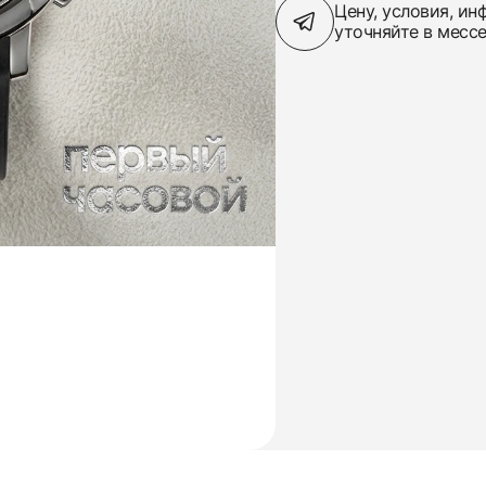
Цену, условия, и
уточняйте в месс
Трейд-ин часов