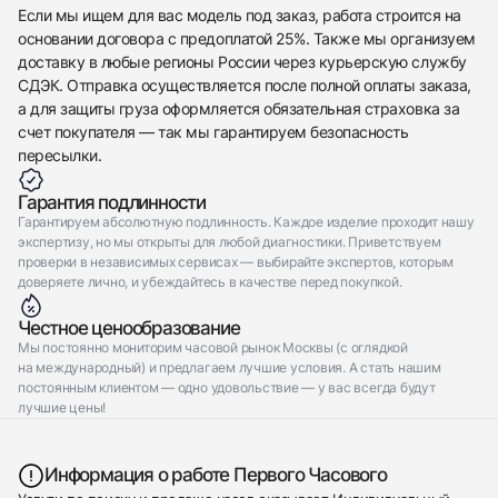
Новые
Коробка + Документы
Если мы ищем для вас модель под заказ, работа строится на
$11,350
основании договора с предоплатой 25%. Также мы организуем
доставку в любые регионы России через курьерскую службу
СДЭК. Отправка осуществляется после полной оплаты заказа,
а для защиты груза оформляется обязательная страховка за
счет покупателя — так мы гарантируем безопасность
пересылки.
Приложите фото ваших часов…
Гарантия подлинности
Отправить заявку
Гарантируем абсолютную подлинность. Каждое изделие проходит нашу
экспертизу, но мы открыты для любой диагностики. Приветствуем
Отправить заявку
проверки в независимых сервисах — выбирайте экспертов, которым
доверяете лично, и убеждайтесь в качестве перед покупкой.
Честное ценообразование
Мы постоянно мониторим часовой рынок Москвы (с оглядкой
на международный) и предлагаем лучшие условия. А стать нашим
постоянным клиентом — одно удовольствие — у вас всегда будут
лучшие цены!
Информация о работе Первого Часового