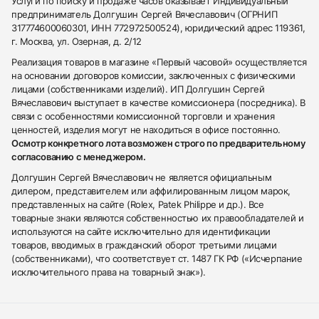
Услуги по поиску и продаже часов оказывает Индивидуальный
предприниматель Долгушин Сергей Вячеславович (ОГРНИП
317774600060301, ИНН 772972500524), юридический адрес 119361,
г. Москва, ул. Озерная, д. 2/12
Реализация товаров в магазине «Первый часовой» осуществляется
на основании договоров комиссии, заключенных с физическими
лицами (собственниками изделий). ИП Долгушин Сергей
Вячеславович выступает в качестве комиссионера (посредника). В
связи с особенностями комиссионной торговли и хранения
ценностей, изделия могут не находиться в офисе постоянно.
Осмотр конкретного лота возможен строго по предварительному
согласованию с менеджером.
Долгушин Сергей Вячеславович не является официальным
дилером, представителем или аффилированным лицом марок,
представленных на сайте (Rolex, Patek Philippe и др.). Все
товарные знаки являются собственностью их правообладателей и
используются на сайте исключительно для идентификации
товаров, вводимых в гражданский оборот третьими лицами
(собственниками), что соответствует ст. 1487 ГК РФ («Исчерпание
исключительного права на товарный знак»).