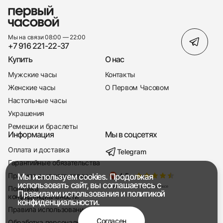
Мы на связи 08:00 — 22:00
+7 916 221-22-37
Купить
О нас
Мужские часы
Контакты
Женские часы
О Первом Часовом
Настольные часы
Украшения
Ремешки и браслеты
Информация
Мы в соцсетях
Оплата и доставка
Telegram
+7 916 221-22-37
Гарантийные обязательства
Правила возврата товара
Мы используем cookies. Продолжая
Мы насвязи 08:00 — 19:00
использовать сайт, вы соглашаетесь с
Политика
Правилами использования
и
политикой
конфиденциальности
конфиденциальности.
Правила использования
Согласен
Обработка персональных