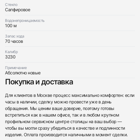
Стекло
Сапфировое
Водонепроницаемость
100 м
Запас хода
70 часов
Калибр
438
285
145
142
205
204
195
150
6
3230
Примечание
Абсолютно новые
Покупка и доставка
Для клиентов в Москве процесс максимально комфортен: если
часы в наличии, сделку можно провести уже в день
Трейд-ин часов
обращения. Мы ценим ваше доверие, поэтому готовы
Заказать эти часы
Оставьте ваши контактные данные и мы свяжемся
встретиться как в нашем офисе, так и в любом крупном
с вами
профильном сервисном центре столицы на ваш выбор —
Оставьте ваши контактные данные и мы свяжемся
Rolex
чтобы вы могли сразу убедиться в качестве и подлинности
с вами
Explorer 40 mm &quot;В ПЛЕНКАХ&quot;
Rolex
изделия. Оплата производится наличными в момент сделки.
Новые
Коробка + Документы
$11,350
Explorer 40 mm &quot;В ПЛЕНКАХ&quot;