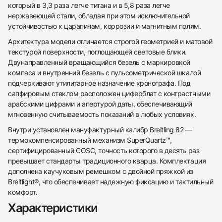
который в 3,3 раза легче титана и в 5,8 раза легче
нержавеющей стали, обладая при этом исключительной
устойчивостью к царапинам, коррозии и магнитным полям.
Архитектура модели отличается строгой геометрией и матовой
текстурой поверхности, поглощающей световые блики.
Двунаправленный вращающийся безель с маркировкой
компаса и внутренний безель с пульсометрической шкалой
подчеркивают утилитарное назначение хронографа. Под
сапфировым стеклом расположен циферблат с контрастными
арабскими цифрами и апертурой даты, обеспечивающий
мгновенную считываемость показаний в любых условиях.
Внутри установлен мануфактурный калибр Breitling 82 —
термокомпенсированный механизм SuperQuartz™,
сертифицированный COSC, точность которого в десять раз
438
285
145
142
205
204
195
150
6
превышает стандарты традиционного кварца. Комплектация
дополнена каучуковым ремешком с двойной пряжкой из
Breitlight®, что обеспечивает надежную фиксацию и тактильный
комфорт.
Характеристики