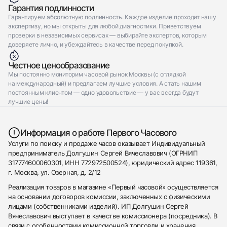
Гарантия подлинности
Гарантируем абсолютную подлинность. Каждое изделие проходит нашу
экспертизу, но мы открыты для любой диагностики. Приветствуем
проверки в независимых сервисах — выбирайте экспертов, которым
доверяете лично, и убеждайтесь в качестве перед покупкой.
Честное ценообразование
Мы постоянно мониторим часовой рынок Москвы (с оглядкой
на международный) и предлагаем лучшие условия. А стать нашим
постоянным клиентом — одно удовольствие — у вас всегда будут
лучшие цены!
Информация о работе Первого Часового
Услуги по поиску и продаже часов оказывает Индивидуальный
предприниматель Долгушин Сергей Вячеславович (ОГРНИП
317774600060301, ИНН 772972500524), юридический адрес 119361,
г. Москва, ул. Озерная, д. 2/12
Реализация товаров в магазине «Первый часовой» осуществляется
на основании договоров комиссии, заключенных с физическими
лицами (собственниками изделий). ИП Долгушин Сергей
Вячеславович выступает в качестве комиссионера (посредника). В
связи с особенностями комиссионной торговли и хранения