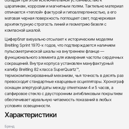
царапинам, коррозии и магнитным полям. Тактильно материал
отличается «теплой» фактурой и гипоаллергенностью, а его
матовая черная поверхность поглощает свет, подчеркивая
архитектурную строгость линий и геометрию безеля с
компасной шкалой.
Циферблат визуально отсылает к историческим моделям
Breitling Sprint 1970-х годов, что подтверждается наличием
пульсометрической шкалы на внутреннем фланце —
функционального элемента для измерения частоты сердечных
сокращений. Внутри корпуса установлен мануфактурный
калибр Breitling 82 класса SuperQuartz™,
термокомпенсированный механизм, чья точность в десять раз
превосходит стандартные кварцевые осцилляторы. Хронограф
оснащен апертурой даты между отметками 4 и 5 часов, а
438
285
145
142
205
204
195
150
6
сапфировое стекло с двусторонним антибликовым покрытием
обеспечивает идеальную читаемость показаний в любых
условиях освещенности.
Характеристики
Бренд