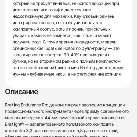
который не требует виндера, не боится вибраций при
игре в теннис или гольф и дает точность,
недостижимую для механики. Каучуковый ремень
интегрирован плотно, но стоит учитывать, что
композитный корпус, хоть и прочен, при сильных
ударах о камень не замнется, как сталь, а может
получить скол. С точки зрения ликвидности, модель
специфическая: брать ее новой по фулл-прайсу — это
гарантированно потерять 30-40% при выходе из
бутика, но на вторичном рынке с полным комплектом
это честный входной билет в мир Breitling для тех, кому
нужны неубиваемые часы, а не статусная инвестиция.
Описание
Breitling Endurance Pro демонстрирует эволюцию концепции
профессионального инструмента через призму современного
материаловедения. 44-миллиметровый корпус выполнен из
Breitlight® — запатентованного полимерного композита,
который в 3,3 раза легче титана и в 5,8 раза легче стали,
обладая при этом исключительной устойчивостью к