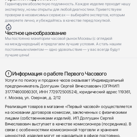
Гарантируем абсолютную подлинность. Каждое изделие проходит нашу
экспертизу, но мы открыты для любой диагностики. Приветствуем
проверки в независимых сервисах — выбирайте экспертов, которым
доверяете лично, и убеждайтесь в качестве перед покупкой.
Честное ценообразование
Мы постоянно мониторим часовой рынок Москвы (с оглядкой
на международный) и предлагаем лучшие условия. А стать нашим
постоянным клиентом — одно удовольствие — у вас всегда будут
лучшие цены!
Информация о работе Первого Часового
Услуги по поиску и продаже часов оказывает Индивидуальный
предприниматель Долгушин Сергей Вячеславович (ОГРНИП
317774600060301, ИНН 772972500524), юридический адрес 119361,
г. Москва, ул. Озерная, д. 2/12
Реализация товаров в магазине «Первый часовой» осуществляется
на основании договоров комиссии, заключенных с физическими
лицами (собственниками изделий). ИП Долгушин Сергей
Вячеславович выступает в качестве комиссионера (посредника). В
связи с особенностями комиссионной торговли и хранения
ценностей, изделия могут не находиться в офисе постоянно.