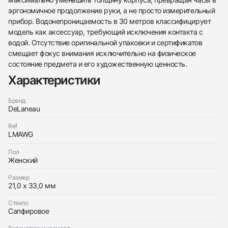
эргономичное продолжение руки, а не просто измерительный
прибор. Водонепроницаемость в 30 метров классифицирует
модель как аксессуар, требующий исключения контакта с
Трейд-ин часов
водой. Отсутствие оригинальной упаковки и сертификатов
Заказать эти часы
Оставьте ваши контактные данные и мы свяжемся
смещает фокус внимания исключительно на физическое
с вами
состояние предмета и его художественную ценность.
Оставьте ваши контактные данные и мы свяжемся
DeLaneau
с вами
Marlene Piece Unique
Характеристики
DeLaneau
Хорошее
$51,500
Marlene Piece Unique
Хорошее
Бренд
$51,500
DeLaneau
Ref
LMAWG
Пол
Женский
Приложите фото ваших часов…
Размер
21,0 x 33,0 мм
Отправить заявку
Стекло
Отправить заявку
Сапфировое