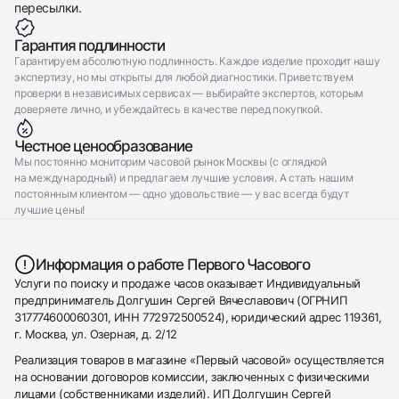
пересылки.
Гарантия подлинности
Гарантируем абсолютную подлинность. Каждое изделие проходит нашу
экспертизу, но мы открыты для любой диагностики. Приветствуем
проверки в независимых сервисах — выбирайте экспертов, которым
доверяете лично, и убеждайтесь в качестве перед покупкой.
Честное ценообразование
Мы постоянно мониторим часовой рынок Москвы (с оглядкой
на международный) и предлагаем лучшие условия. А стать нашим
постоянным клиентом — одно удовольствие — у вас всегда будут
лучшие цены!
Информация о работе Первого Часового
Услуги по поиску и продаже часов оказывает Индивидуальный
предприниматель Долгушин Сергей Вячеславович (ОГРНИП
317774600060301, ИНН 772972500524), юридический адрес 119361,
г. Москва, ул. Озерная, д. 2/12
Реализация товаров в магазине «Первый часовой» осуществляется
на основании договоров комиссии, заключенных с физическими
лицами (собственниками изделий). ИП Долгушин Сергей