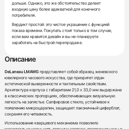
дольше. Однако, это же обстоятельство делает
входную цену более адекватной для конечного
потребителя.
Вердикт простой: это чистое украшение с функцией
показа времени. Покупать стоит только в том случае,
если вам нравится дизайн и вы не планируете
заработать на быстрой перепродаже.
Описание
DeLaneau LMAWG
представляет собой образец женевского
ювелирного часового искусства, где приоритет отдан
эстетической выверенности и тактильным свойствам.
Архитектура корпуса с габаритами 21,0 x 33,0 мм выдержана
в классических пропорциях, обеспечивающих визуальную
легкость на запястье. Сапфировое стекло, устойчивое к
438
285
145
142
205
204
195
150
6
появлению микроцарапин, защищает лаконичный циферблат,
сохраняя его читаемость.
Использование кварцевого механизма позволило
максимально уменьшить толщину корпуса, превращая часы в