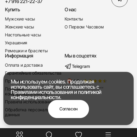
+7 916 221-22-37
Купить
О нас
Мужские часы
Контакты
Женские часы
О Первом Часовом
Настольные часы
Украшения
Ремешки и браслеты
Информация
Мы в соцсетях
Оплата и доставка
Telegram
+7 916 221-22-37
Гарантийные обязательства
Правила возврата товара
Мы используем cookies. Продолжая
Мы насвязи 08:00 — 19:00
использовать сайт, вы соглашаетесь с
Политика
Правилами использования
и
политикой
конфиденциальности
конфиденциальности.
Правила использования
Согласен
Обработка персональных
данных