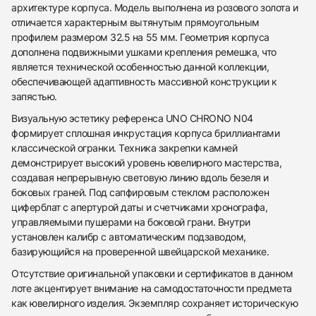
архитектуре корпуса. Модель выполнена из розового золота и
отличается характерным вытянутым прямоугольным
профилем размером 32.5 на 55 мм. Геометрия корпуса
дополнена подвижными ушками крепления ремешка, что
является технической особенностью данной коллекции,
обеспечивающей адаптивность массивной конструкции к
запястью.
Визуальную эстетику референса UNO CHRONO N04
формирует сплошная инкрустация корпуса бриллиантами
классической огранки. Техника закрепки камней
демонстрирует высокий уровень ювелирного мастерства,
создавая непрерывную световую линию вдоль безеля и
боковых граней. Под сапфировым стеклом расположен
циферблат с апертурой даты и счетчиками хронографа,
управляемыми пушерами на боковой грани. Внутри
установлен калибр с автоматическим подзаводом,
438
285
145
142
205
204
195
150
6
базирующийся на проверенной швейцарской механике.
Отсутствие оригинальной упаковки и сертификатов в данном
лоте акцентирует внимание на самодостаточности предмета
как ювелирного изделия. Экземпляр сохраняет историческую