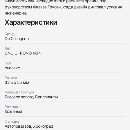
значимость как наследие эпохи расцвета бренда под
руководством Фаваза Груози, когда дизайн диктовал условия
инженерии.
Трейд-ин часов
Характеристики
Заказать эти часы
Оставьте ваши контактные данные и мы свяжемся
с вами
Бренд
Оставьте ваши контактные данные и мы свяжемся
De Grisogono
De Grisogono
с вами
Instrumento Chrono Diamonds
De Grisogono
Идеальное
Ref
$9,800
Instrumento Chrono Diamonds
UNO CHRONO N04
Идеальное
$9,800
Пол
Унисекс
Размер
32.5 x 55 мм
Материал корпуса
Приложите фото ваших часов…
Розовое золото, Бриллианты
Отправить заявку
Ремешок
Кожаный
Отправить заявку
Функции
Автоподзавод, Хронограф