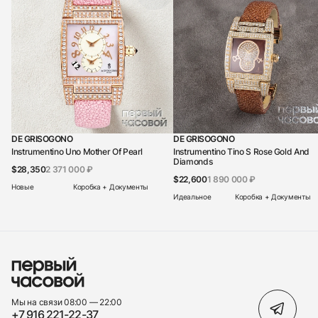
DE GRISOGONO
DE GRISOGONO
Instrumentino Uno Mother Of Pearl
Instrumentino Tino S Rose Gold And
Diamonds
$28,350
2 371 000 ₽
$22,600
1 890 000 ₽
Новые
Коробка + Документы
Идеальное
Коробка + Документы
Мы на связи 08:00 — 22:00
+7 916 221-22-37