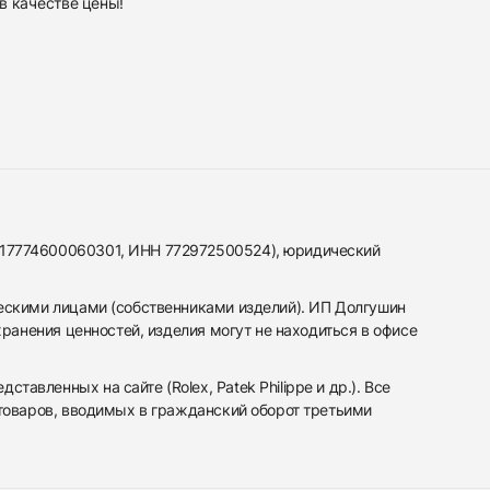
в качестве
цены!
317774600060301, ИНН 772972500524), юридический
ескими лицами (собственниками изделий). ИП Долгушин
ранения ценностей, изделия могут не находиться в офисе
вленных на сайте (Rolex, Patek Philippe и др.). Все
 товаров, вводимых в гражданский оборот третьими