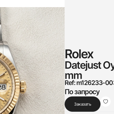
Rolex
Datejust O
mm
Ref: m126233-00
По запросу
Заказать