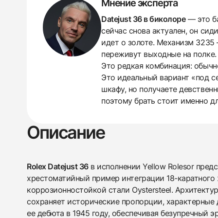
Мнение эксперта
Datejust 36 в биколоре
— это ба
сейчас снова актуален, он сид
идет о золоте. Механизм 3235 
438
285
145
142
205
204
195
150
6
переживут выходные на полке.
Это редкая комбинация: обычн
Это идеальный вариант «под се
шкафу, но получаете девственн
поэтому брать стоит именно дл
Описание
Rolex Datejust 36
в исполнении Yellow Rolesor пред
хрестоматийный пример интеграции 18-каратного 
коррозионностойкой стали Oystersteel. Архитект
сохраняет исторические пропорции, характерные 
ее дебюта в 1945 году, обеспечивая безупречный 