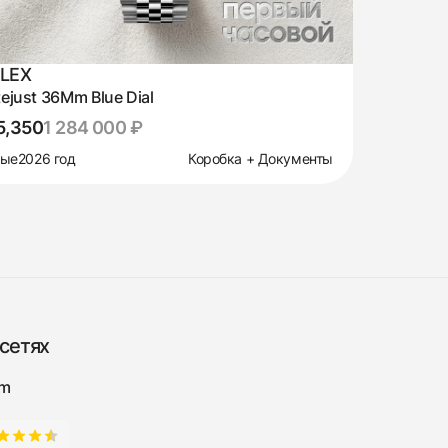
LEX
ejust 36Mm Blue Dial
5,350
1 284 000 ₽
вые
2026 год
Коробка + Документы
сетях
am