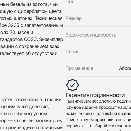
Пол
По запросу
ый безель из золота, чьи
ующую с циферблатом цвета
лотых шатонах. Техническая
Размер
бре 3235 с запатентованным
оло 70 часов и
Водонепроницаемость
тандартов COSC. Экземпляр
рвации с сохранением всех
Серия
тельствует об отсутствии
Приложите фото ваших часов…
Примечание
Абсо
Отправить заявку
Отправить заявку
Гарантия подлинности
ртен: если часы в наличии,
Гарантируем абсолютную подлин
 ценим ваше доверие,
Каждое изделие проходит нашу э
ак и в любом крупном
но мы открыты для любой диагно
Приветствуем проверки в незав
бор — чтобы вы могли сразу
сервисах — выбирайте эксперто
ата производится наличными