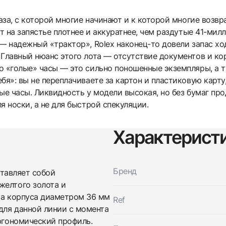
за, с которой многие начинают и к которой многие возвр
ит на запястье плотнее и аккуратнее, чем раздутые 41-ми
— надежный «трактор», Rolex наконец-то довели запас ход
 Главный нюанс этого лота — отсутствие документов и ко
о «голые» часы — это сильно поношенные экземпляры, а 
бя»: вы не переплачиваете за картон и пластиковую карту
ые часы. Ликвидность у модели высокая, но без бумаг про
я носки, а не для быстрой спекуляции.
Характерист
Трейд-ин часов
Заказать эти часы
Оставьте ваши контактные данные и мы свяжемся с
Бренд
ставляет собой
вами
желтого золота и
Оставьте ваши контактные данные и мы свяжемся с
Rolex
вами
ура корпуса диаметром 36 мм
Datejust Oyster Perpetual 36 mm
Ref
Rolex
Новые
для данной линии с момента
По запросу
Datejust Oyster Perpetual 36 mm
эргономический профиль.
Новые