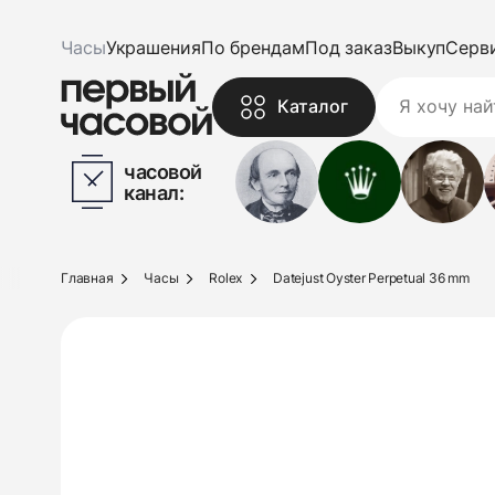
Часы
Украшения
По брендам
Под заказ
Выкуп
Серв
Каталог
часовой
канал:
Главная
Часы
Rolex
Datejust Oyster Perpetual 36 mm