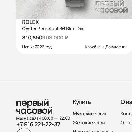
ROLEX
Oyster Perpetual 36 Blue Dial
$10,850
908 000 ₽
Новые
2026 год
Коробка + Документы
Купить
О на
Мужские часы
Конт
Мы на связи 08:00 — 22:00
Женские часы
О Пе
+7 916 221-22-37
Настольные часы