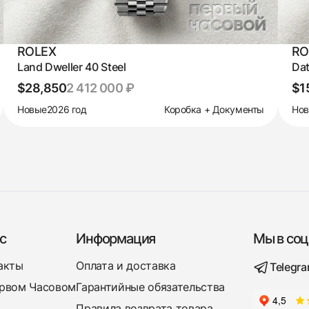
ROLEX
RO
Land Dweller 40 Steel
Dat
$28,850
2 412 000 ₽
$1
Новые
2026 год
Коробка + Документы
Но
с
Информация
Мы в соц
акты
Оплата и доставка
Telegr
рвом Часовом
Гарантийные обязательства
Правила возврата товара