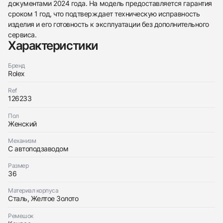
документами 2024 года. На модель предоставляется гарантия
438
285
145
142
205
204
195
150
6
сроком 1 год, что подтверждает техническую исправность
изделия и его готовность к эксплуатации без дополнительного
сервиса.
Характеристики
Бренд
Rolex
Трейд-ин часов
Ref
Заказать эти часы
126233
Оставьте ваши контактные данные и мы свяжемся
с вами
Оставьте ваши контактные данные и мы свяжемся
Пол
Rolex
Женский
с вами
Datejust 36Mm Mother Of Pearl Dial Steel Yellow
Rolex
Gold
Datejust 36Mm Mother Of Pearl Dial Steel Yellow
Как новые
Коробка + Документы
Механизм
$18,550
Gold
С автоподзаводом
Как новые
Коробка + Документы
$18,550
Размер
36
Материал корпуса
Сталь, Желтое Золото
Ремешок