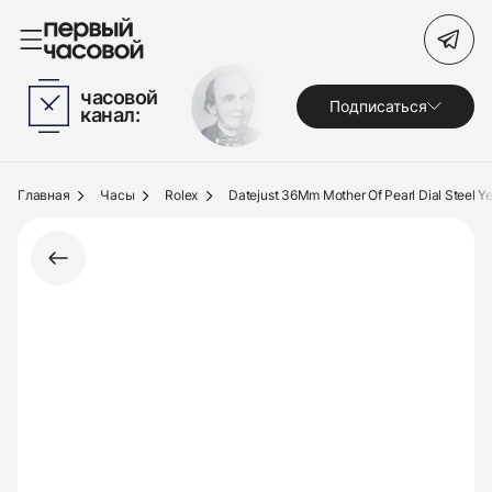
Поиск по сайту
часовой
Подписаться
канал:
Часы
Украшения
Главная
Часы
Rolex
Datejust 36Mm Mother Of Pearl Dial Steel Y
По брендам
Под заказ
Выкуп
Сервис
Журнал
О нас
Контакты