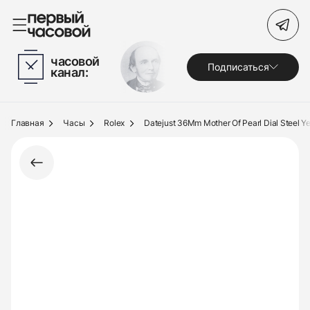
Поиск по сайту
часовой
Подписаться
канал:
Часы
Украшения
Главная
Часы
Rolex
Datejust 36Mm Mother Of Pearl Dial Steel Y
По брендам
Под заказ
Выкуп
Сервис
Журнал
О нас
Контакты