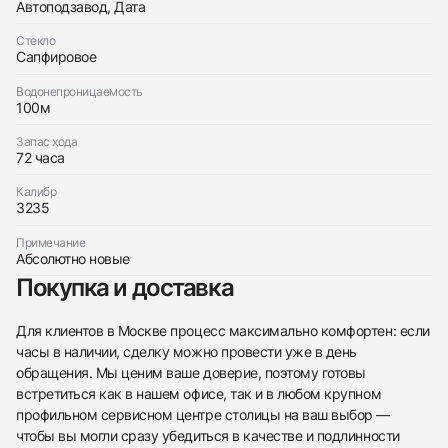
Автоподзавод, Дата
Стекло
Сапфировое
Водонепроницаемость
100м
Запас хода
72 часа
Калибр
438
285
145
142
205
204
195
150
6
3235
Примечание
Абсолютно новые
Покупка и доставка
Для клиентов в Москве процесс максимально комфортен: если
Трейд-ин часов
часы в наличии, сделку можно провести уже в день
обращения. Мы ценим ваше доверие, поэтому готовы
Заказать эти часы
Оставьте ваши контактные данные и мы свяжемся
встретиться как в нашем офисе, так и в любом крупном
с вами
профильном сервисном центре столицы на ваш выбор —
Оставьте ваши контактные данные и мы свяжемся
Rolex
с вами
Datejust 36Mm Mother Of Pearl Dial Steel Yellow
чтобы вы могли сразу убедиться в качестве и подлинности