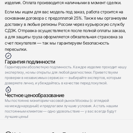
Rolex
Gold
изделия. Оплата производится наличными в момент сделки.
Datejust 36Mm Mother Of Pearl Dial Steel Yellow
Новые
Коробка + Документы
$24,750
Gold
Если мы ищем для вас модель под заказ, работа строится на
Новые
Коробка + Документы
основании договора с предоплатой 25%. Также мы организуем
$24,750
доставку в любые регионы России через курьерскую службу
СДЭК. Отправка осуществляется после полной оплаты заказа,
а для защиты груза оформляется обязательная страховка за
счет покупателя — так мы гарантируем безопасность
пересылки.
Приложите фото ваших часов…
Гарантия подлинности
Отправить заявку
Гарантируем абсолютную подлинность. Каждое изделие проходит нашу
экспертизу, но мы открыты для любой диагностики. Приветствуем
Отправить заявку
проверки в независимых сервисах — выбирайте экспертов, которым
доверяете лично, и убеждайтесь в качестве перед покупкой.
Честное ценообразование
Мы постоянно мониторим часовой рынок Москвы (с оглядкой
на международный) и предлагаем лучшие условия. А стать нашим
постоянным клиентом — одно удовольствие — у вас всегда будут
лучшие цены!