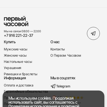
Мы на связи 08:00 — 22:00
+7 916 221-22-37
Купить
О нас
Мужские часы
Контакты
Женские часы
О Первом Часовом
Настольные часы
Украшения
Ремешки и браслеты
Информация
Мы в соцсетях
Оплата и доставка
Telegram
+7 916 221-22-37
Гарантийные обязательства
Правила возврата товара
Мы используем cookies. Продолжая
Мы насвязи 08:00 — 19:00
использовать сайт, вы соглашаетесь с
Политика
Правилами использования
и
политикой