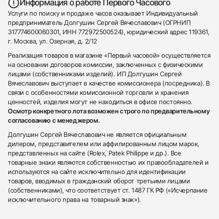
Информация о работе Первого Часового
Услуги по поиску и продаже часов оказывает Индивидуальный
предприниматель Долгушин Сергей Вячеславович (ОГРНИП
317774600060301, ИНН 772972500524), юридический адрес 119361,
г. Москва, ул. Озерная, д. 2/12
Реализация товаров в магазине «Первый часовой» осуществляется
на основании договоров комиссии, заключенных с физическими
лицами (собственниками изделий). ИП Долгушин Сергей
Вячеславович выступает в качестве комиссионера (посредника). В
связи с особенностями комиссионной торговли и хранения
ценностей, изделия могут не находиться в офисе постоянно.
Осмотр конкретного лота возможен строго по предварительному
согласованию с менеджером.
Долгушин Сергей Вячеславович не является официальным
дилером, представителем или аффилированным лицом марок,
представленных на сайте (Rolex, Patek Philippe и др.). Все
товарные знаки являются собственностью их правообладателей и
используются на сайте исключительно для идентификации
товаров, вводимых в гражданский оборот третьими лицами
(собственниками), что соответствует ст. 1487 ГК РФ («Исчерпание
исключительного права на товарный знак»).