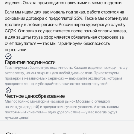
изделия. Оплата производится наличными в момент сделки.
Rolex
Новые
Коробка + Документы
$23,200
Datejust 36 mm Steel & Yellow Gold Green Dial
Если мы ищем для вас модель под заказ, работа строится на
Новые
Коробка + Документы
$23,200
основании договора с предоплатой 25%. Также мы организуем
доставку в любые регионы России через курьерскую службу
СДЭК. Отправка осуществляется после полной оплаты заказа,
а для защиты груза оформляется обязательная страховка за
счет покупателя — так мы гарантируем безопасность
пересылки.
Приложите фото ваших часов…
Гарантия подлинности
Отправить заявку
Гарантируем абсолютную подлинность. Каждое изделие проходит нашу
экспертизу, но мы открыты для любой диагностики. Приветствуем
Отправить заявку
проверки в независимых сервисах — выбирайте экспертов, которым
доверяете лично, и убеждайтесь в качестве перед покупкой.
Честное ценообразование
Мы постоянно мониторим часовой рынок Москвы (с оглядкой
на международный) и предлагаем лучшие условия. А стать нашим
постоянным клиентом — одно удовольствие — у вас всегда будут
лучшие цены!