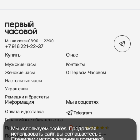
Мы на связи 08:00 — 22:00
+7 916 221-22-37
Купить
О нас
Мужские часы
Контакты
Женские часы
О Первом Часовом
Настольные часы
Украшения
Ремешки и браслеты
Информация
Мы в соцсетях
Оплата и доставка
Telegram
+7 916 221-22-37
Гарантийные обязательства
Правила возврата товара
Мы используем cookies. Продолжая
Мы насвязи 08:00 — 19:00
использовать сайт, вы соглашаетесь с
Политика
Правилами использования
и
политикой