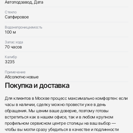
Автоподзавод, Дата
Стекло
Сапфировое
Водонепроницаемость
100 м
Запас хода
70 часов
Калибр
438
285
145
142
205
204
195
150
6
3235
Примечание
Абсолютно новые
Покупка и доставка
Для клиентов в Москве процесс максимально комфортен: если
часы в наличии, сделку можно провести уже в день
Трейд-ин часов
обращения. Мы ценим ваше доверие, поэтому готовы
Заказать эти часы
встретиться как в нашем офисе, так и в любом крупном
Оставьте ваши контактные данные и мы свяжемся
с вами
профильном сервисном центре столицы на ваш выбор —
Оставьте ваши контактные данные и мы свяжемся
Rolex
чтобы вы могли сразу убедиться в качестве и подлинности
с вами
Datejust 36 mm Steel & Yellow Gold Green Dial