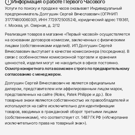
Информация о работе Первого Часового
Услуги по поиску и продаже часов оказывает Индивидуальный
предприниматель Долгушин Сергей Вячеславович (ОГРНИП
317774600060301, ИНН 772972500524), юридический адрес 119361,
г. Москва, ул. Озерная, д. 2/12
Реализация товаров в магазине «Первый часовой» осуществляется
на основании договоров комиссии, заключенных с физическими
лицами (собственниками изделий). ИП Долгушин Сергей
Вячеславович выступает в качестве комиссионера (посредника). В
связи с особенностями комиссионной торговли и хранения
ценностей, изделия могут не находиться в офисе постоянно.
Осмотр конкретного лота возможен строго по предварительному
согласованию с менеджером.
Долгушин Сергей Вячеславович не является официальным
дилером, представителем или аффилированным лицом марок,
представленных на сайте (Rolex, Patek Philippe и др.). Все
товарные знаки являются собственностью их правообладателей и
используются на сайте исключительно для идентификации
товаров, вводимых в гражданский оборот третьими лицами
(собственниками), что соответствует ст. 1487 ГК РФ («Исчерпание
исключительного права на товарный знак»).