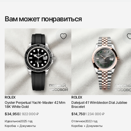
Вам может понравиться
ROLEX
ROLEX
Oyster Perpetual Yacht-Master 42 Mm
Datejust 41 Wimbledon Dial Jubilee
18K White Gold
Bracelet
$34,950
2 922 000 ₽
$14,750
1 234 000 ₽
Идеальное
2025 год
Отличное
2022 год
Коробка + Документы
Коробка + Документы