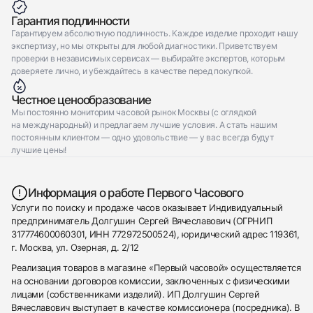
Гарантия подлинности
Гарантируем абсолютную подлинность. Каждое изделие проходит нашу
экспертизу, но мы открыты для любой диагностики. Приветствуем
проверки в независимых сервисах — выбирайте экспертов, которым
доверяете лично, и убеждайтесь в качестве перед покупкой.
Честное ценообразование
Мы постоянно мониторим часовой рынок Москвы (с оглядкой
на международный) и предлагаем лучшие условия. А стать нашим
постоянным клиентом — одно удовольствие — у вас всегда будут
лучшие цены!
Информация о работе Первого Часового
Услуги по поиску и продаже часов оказывает Индивидуальный
предприниматель Долгушин Сергей Вячеславович (ОГРНИП
317774600060301, ИНН 772972500524), юридический адрес 119361,
г. Москва, ул. Озерная, д. 2/12
Реализация товаров в магазине «Первый часовой» осуществляется
на основании договоров комиссии, заключенных с физическими
лицами (собственниками изделий). ИП Долгушин Сергей
Вячеславович выступает в качестве комиссионера (посредника). В