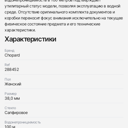
утилитарный статус модели, позволяя эксплуатацию в водной
среде. Отсутствие оригинального комплекта документов и
коробки переносит фокус внимания исключительно на текущее
физическое состояние предмета и его технические
характеристики.
438
285
145
142
205
204
195
150
6
Характеристики
Бренд
Chopard
Ref
288452
Трейд-ин часов
Пол
Заказать эти часы
Женский
Оставьте ваши контактные данные и мы свяжемся
с вами
Размер
Оставьте ваши контактные данные и мы свяжемся
Chopard
38,0 мм
с вами
Happy Sport
Chopard
Хорошее
$50
Happy Sport
Стекло
Хорошее
Сапфировое
$50
Водонепроницаемость
100 м