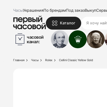
Часы
Украшения
По брендам
Под заказ
Выкуп
Серв
Каталог
часовой
канал:
Главная
Часы
Rolex
Cellini Classic Yellow Gold