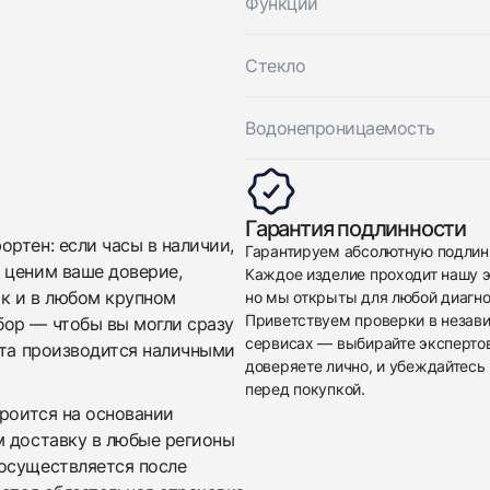
Функции
Стекло
Водонепроницаемость
Приложите фото ваших часов…
Гарантия подлинности
Отправить заявку
ртен: если часы в наличии,
Гарантируем абсолютную подлин
Отправить заявку
 ценим ваше доверие,
Каждое изделие проходит нашу э
ак и в любом крупном
но мы открыты для любой диагно
Приветствуем проверки в незав
бор — чтобы вы могли сразу
сервисах — выбирайте эксперто
ата производится наличными
доверяете лично, и убеждайтесь 
перед покупкой.
троится на основании
м доставку в любые регионы
осуществляется после