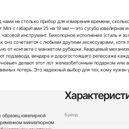
д нами не столько прибор для измерения времени, скольк
 Mini с габаритами 25 на 19 мм — это сугубо ювелирная 
к часовой инструмент. Биколорное исполнение (сталь и з
ак оно сочетается с любыми другими аксессуарами, хотя 
но от контакта с манжетом рубашки. Кварцевый механиз
уют подзавода, виндера и дорогостоящего репассажа кажды
«новые» делают этот лот железобетонным подарком или 
венных потерь. Это надежный выбор для тех, кому нужен у
Характерист
Бренд
й образец ювелирной
Трейд-ин часов
овременном миниатюрном