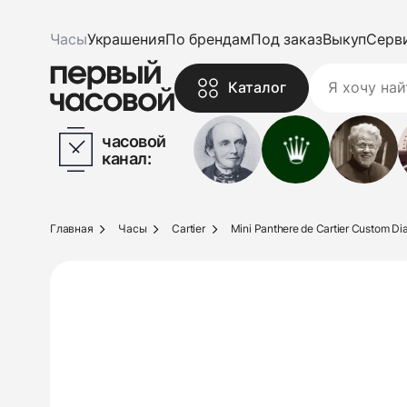
Часы
Украшения
По брендам
Под заказ
Выкуп
Серв
Каталог
часовой
канал:
Главная
Часы
Cartier
Mini Panthere de Cartier Custom Di