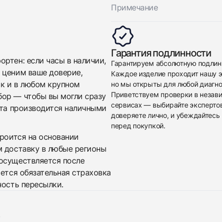
Примечание
Гарантия подлинности
ртен: если часы в наличии,
Гарантируем абсолютную подлин
 ценим ваше доверие,
Каждое изделие проходит нашу э
ак и в любом крупном
но мы открыты для любой диагно
Приветствуем проверки в незав
бор — чтобы вы могли сразу
сервисах — выбирайте эксперто
ата производится наличными
доверяете лично, и убеждайтесь 
перед покупкой.
троится на основании
м доставку в любые регионы
осуществляется после
яется обязательная страховка
ность пересылки.