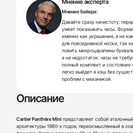
Мнение эксперта
Мнение байера:
Давайте сразу начистоту: пере
умеет показывать часы. Формат
именно как украшение, а не ка
для повседневной носки, так к
ловить микроцарапины букваль
а не недостаток: часы не треб
полный комплект и состояние 
438
285
145
142
205
204
195
150
6
легко выйдет в кэш без сущест
проблем с механикой.
Описание
Cartier Panthère Mini
представляет собой эталонны
архитектуры 1980-х годов, переосмысленный в с