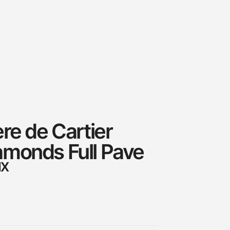
re de Cartier
monds Full Pave
IX