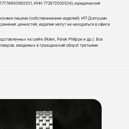
317774600060301, ИНН 772972500524), юридический
ескими лицами (собственниками изделий). ИП Долгушин
ранения ценностей, изделия могут не находиться в офисе
вленных на сайте (Rolex, Patek Philippe и др.). Все
 товаров, вводимых в гражданский оборот третьими