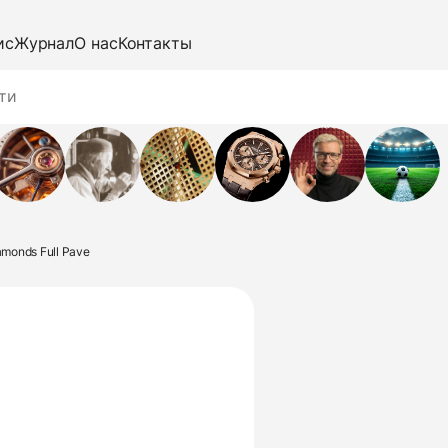
ис
Журнал
О нас
Контакты
amonds Full Pave