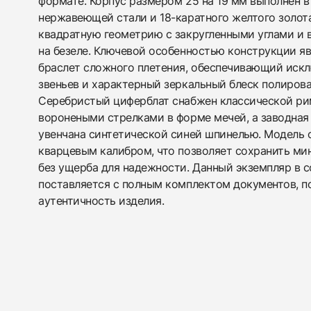
формате. Корпус размером 25 на 19 мм выполнен 
нержавеющей стали и 18-каратного желтого золот
квадратную геометрию с закругленными углами и
на безеле. Ключевой особенностью конструкции я
браслет сложного плетения, обеспечивающий иск
звеньев и характерный зеркальный блеск полиров
Серебристый циферблат снабжен классической ри
воронеными стрелками в форме мечей, а заводная
увенчана синтетической синей шпинелью. Модель
кварцевым калибром, что позволяет сохранить м
без ущерба для надежности. Данный экземпляр в 
поставляется с полным комплектом документов,
аутентичность изделия.