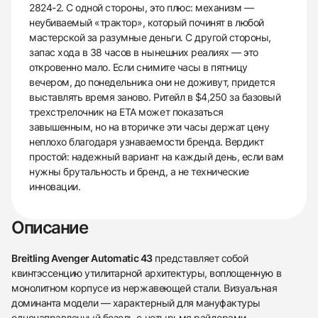
2824-2. С одной стороны, это плюс: механизм —
неубиваемый «трактор», который починят в любой
мастерской за разумные деньги. С другой стороны,
запас хода в 38 часов в нынешних реалиях — это
откровенно мало. Если снимите часы в пятницу
вечером, до понедельника они не доживут, придется
выставлять время заново. Ритейл в $4,250 за базовый
трехстрелочник на ЕТА может показаться
завышенным, но на вторичке эти часы держат цену
неплохо благодаря узнаваемости бренда. Вердикт
простой: надежный вариант на каждый день, если вам
нужны брутальность и бренд, а не технические
инновации.
Описание
Breitling Avenger Automatic 43
представляет собой
квинтэссенцию утилитарной архитектуры, воплощенную в
монолитном корпусе из нержавеющей стали. Визуальная
доминанта модели — характерный для мануфактуры
однонаправленный безель с четырьмя райдерами,