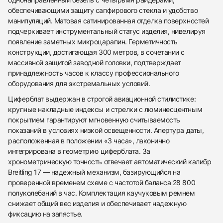
обеспечивающими защиту сапфирового стекла и удобство
манипуляций. Матовая сатинированная отделка поверхностей
подчеркивает инструментальный статус изделия, нивелируя
появление заметных микроцарапин. Герметичность
конструкции, достигающая 300 метров, в сочетании с
массивной защитой заводной головки, подтверждает
принадлежность часов к классу профессионального
оборудования для экстремальных условий.
Циферблат выдержан в строгой авиационной стилистике:
крупные накладные индексы и стрелки с люминесцентным
покрытием гарантируют мгновенную считываемость
показаний в условиях низкой освещенности. Апертура даты,
расположенная в положении «3 часа», лаконично
интегрирована в геометрию циферблата. За
хронометрическую точность отвечает автоматический калибр
Breitling 17 — надежный механизм, базирующийся на
438
285
145
142
205
204
195
150
6
проверенной временем схеме с частотой баланса 28 800
полуколебаний в час. Комплектация каучуковым ремнем
снижает общий вес изделия и обеспечивает надежную
фиксацию на запястье.