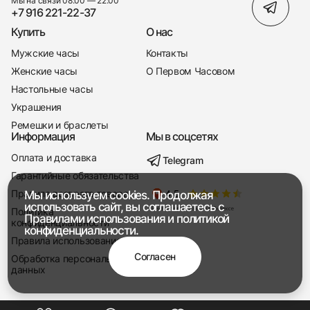
Мы на связи 08:00 — 22:00
+7 916 221-22-37
Купить
О нас
Мужские часы
Контакты
Женские часы
О Первом Часовом
Настольные часы
Украшения
Ремешки и браслеты
Информация
Мы в соцсетях
Оплата и доставка
Telegram
+7 916 221-22-37
Гарантийные обязательства
Правила возврата товара
Мы используем cookies. Продолжая
Мы насвязи 08:00 — 19:00
использовать сайт, вы соглашаетесь с
Политика
Правилами использования
и
политикой
конфиденциальности
конфиденциальности.
Правила использования
Согласен
Обработка персональных
данных