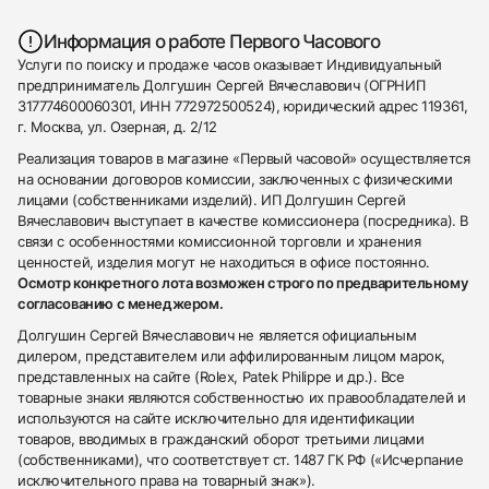
Информация о работе Первого Часового
Услуги по поиску и продаже часов оказывает Индивидуальный
предприниматель Долгушин Сергей Вячеславович (ОГРНИП
317774600060301, ИНН 772972500524), юридический адрес 119361,
г. Москва, ул. Озерная, д. 2/12
Реализация товаров в магазине «Первый часовой» осуществляется
на основании договоров комиссии, заключенных с физическими
лицами (собственниками изделий). ИП Долгушин Сергей
Вячеславович выступает в качестве комиссионера (посредника). В
связи с особенностями комиссионной торговли и хранения
ценностей, изделия могут не находиться в офисе постоянно.
Осмотр конкретного лота возможен строго по предварительному
согласованию с менеджером.
Долгушин Сергей Вячеславович не является официальным
дилером, представителем или аффилированным лицом марок,
представленных на сайте (Rolex, Patek Philippe и др.). Все
товарные знаки являются собственностью их правообладателей и
используются на сайте исключительно для идентификации
товаров, вводимых в гражданский оборот третьими лицами
(собственниками), что соответствует ст. 1487 ГК РФ («Исчерпание
исключительного права на товарный знак»).