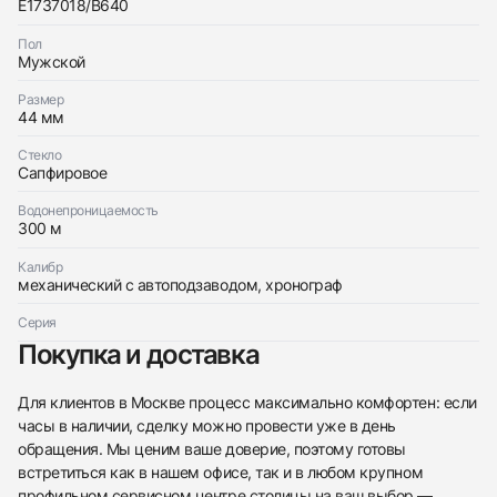
с вами
Aeromarine Chrono Avenger
E1737018/B640
Breitling
Хорошее
$2,800
Aeromarine Chrono Avenger
Пол
Хорошее
Мужской
$2,800
Размер
44 мм
Стекло
Сапфировое
Приложите фото ваших часов…
Водонепроницаемость
300 м
Отправить заявку
Калибр
механический с автоподзаводом, хронограф
Отправить заявку
Серия
Покупка и доставка
Для клиентов в Москве процесс максимально комфортен: если
часы в наличии, сделку можно провести уже в день
обращения. Мы ценим ваше доверие, поэтому готовы
встретиться как в нашем офисе, так и в любом крупном
профильном сервисном центре столицы на ваш выбор —