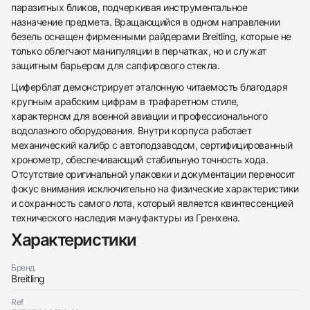
паразитных бликов, подчеркивая инструментальное
назначение предмета. Вращающийся в одном направлении
безель оснащен фирменными райдерами Breitling, которые не
только облегчают манипуляции в перчатках, но и служат
защитным барьером для сапфирового стекла.
Циферблат демонстрирует эталонную читаемость благодаря
крупным арабским цифрам в трафаретном стиле,
характерном для военной авиации и профессионального
водолазного оборудования. Внутри корпуса работает
механический калибр с автоподзаводом, сертифицированный
438
285
145
142
205
204
195
150
6
хронометр, обеспечивающий стабильную точность хода.
Отсутствие оригинальной упаковки и документации переносит
фокус внимания исключительно на физические характеристики
и сохранность самого лота, который является квинтессенцией
технического наследия мануфактуры из Гренхена.
Характеристики
Трейд-ин часов
Бренд
Заказать эти часы
Breitling
Оставьте ваши контактные данные и мы свяжемся
с вами
Оставьте ваши контактные данные и мы свяжемся
Breitling
Ref