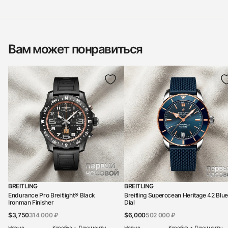
Вам может понравиться
BREITLING
BREITLING
Endurance Pro Breitlight® Black
Breitling Superocean Heritage 42 Blue
Ironman Finisher
Dial
$3,750
314 000 ₽
$6,000
502 000 ₽
Новые
Коробка + Документы
Новые
Коробка + Документы