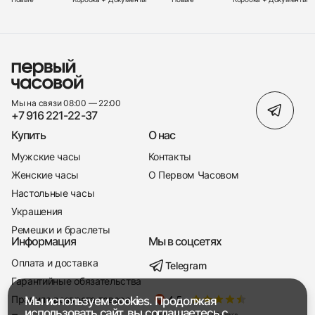
Мы на связи 08:00 — 22:00
+7 916 221-22-37
Купить
О нас
Мужские часы
Контакты
Женские часы
О Первом Часовом
Настольные часы
Украшения
Ремешки и браслеты
Информация
Мы в соцсетях
Оплата и доставка
Telegram
+7 916 221-22-37
Гарантийные обязательства
Правила возврата товара
Мы используем cookies. Продолжая
Мы насвязи 08:00 — 19:00
использовать сайт, вы соглашаетесь с