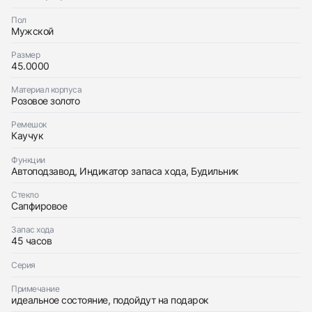
Заказать эти часы
Оставьте ваши контактные данные и мы свяжемся
Пол
с вами
Мужской
Оставьте ваши контактные данные и мы свяжемся
Breguet
с вами
Marine Royale Rose Gold
Размер
Breguet
Идеальное
Коробка + Документы
45.0000
$30,400
Marine Royale Rose Gold
Идеальное
Коробка + Документы
Материал корпуса
$30,400
Розовое золото
Ремешок
Каучук
Функции
Автоподзавод, Индикатор запаса хода, Будильник
Приложите фото ваших часов…
Стекло
Сапфировое
Отправить заявку
Отправить заявку
Запас хода
45 часов
Серия
Примечание
идеальное состояние, подойдут на подарок