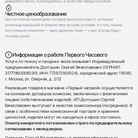
доверяете лично, и убеждайтесь в качестве перед покупкой.
Честное ценообразование
Мы постоянно мониторим часовой рынок Москвы (с оглядкой
на международный) и предлагаем лучшие условия. А стать нашим
постоянным клиентом — одно удовольствие — у вас всегда будут
лучшие цены!
Информация о работе Первого Часового
Услуги по поиску и продаже часов оказывает Индивидуальный
предприниматель Долгушин Сергей Вячеславович (ОГРНИП
317774600060301, ИНН 772972500524), юридический адрес 119361,
г. Москва, ул. Озерная, д. 2/12
Реализация товаров в магазине «Первый часовой» осуществляется
на основании договоров комиссии, заключенных с физическими
лицами (собственниками изделий). ИП Долгушин Сергей
Вячеславович выступает в качестве комиссионера (посредника). В
связи с особенностями комиссионной торговли и хранения
ценностей, изделия могут не находиться в офисе постоянно.
Осмотр конкретного лота возможен строго по предварительному
согласованию с менеджером.
Долгушин Сергей Вячеславович не является официальным