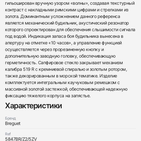
гильоширован вручную узором «волны», создавая текстурный
контраст с накладными римскими цифрами и стрелками из
золота. Доминантным усложнением данного референса
является механический будильник, акустический резонатор
которого спроектирован для обеспечения слышимости сигнала
под водой. Индикация запаса боя будильника вынесена в
апертуру на отметке «10 часов», а управление функцией
осуществляется через прорезиненную кнопку и
дополнительную заводную головку, обеспечивающую
герметичность. Сапфировое стекло закрывает механизм
калибра 519 R с кремниевой спиралью и золотым ротором,
также декорированным в морской тематике. Изделие
комплектуется интегральным каучуковым ремешком с
438
285
145
142
205
204
195
150
6
массивной золотой застежкой, обеспечивающей надежную
фиксацию тяжелого корпуса на запястье.
Характеристики
Бренд
Breguet
Ref
Трейд-ин часов
5847BR/Z2/5ZV