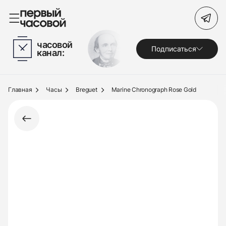
Поиск по сайту
часовой
Подписаться
канал:
Часы
Украшения
Главная
Часы
Breguet
Marine Chronograph Rose Gold
По брендам
Под заказ
Выкуп
Сервис
Журнал
О нас
Контакты