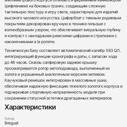
(рифлением) на боковых гранях, создающим сложную
тактильную текстуру и игру света, характерную для изделий
высокого часового искусства. Циферблат с темным родиевым
покрытием декорирован вручную в технике гильоше с
волнообразным узором, что обеспечивает визуальную глубину
и контраст с накладными римскими цифрами и стрелками с
наконечниками a la pomme.
Техническую базу составляет автоматический калибр 583 Q/1,
интегрирующий функции хронографа и даты, с запасом хода
до 48 часов. Сквозь сапфировую заднюю крышку
просматривается ротор автоподзавода, выполненный из
золота и украшенный аналогичным морским мотивом.
Каучуковый ремешок интегрирован в массивные ушки,
обеспечивая надежную фиксацию тяжелого золотого корпуса и
подчеркивая спортивную направленность модели при
438
285
145
142
205
204
195
150
6
сохранении статусной эстетики драгоценных материалов.
Характеристики
Бренд
Breguet