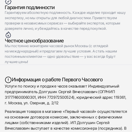
Гарантия подлинности
Гарантируем абсолютную подлинность. Каждое изделие проходит нашу
экспертизу, но мы открыты для любой диагностики. Приветствуем
проверки в независимых сервисах — выбирайте экспертов, которым
доверяете лично, и убеждайтесь в качестве перед покупкой.
Честное ценообразование
Мы постоянно мониторим часовой рынок Москвы (с оглядкой
на международный) и предлагаем лучшие условия. А стать нашим
постоянным клиентом — одно удовольствие — у вас всегда будут
лучшие цены!
Информация о работе Первого Часового
Услуги по поиску и продаже часов оказывает Индивидуальный
предприниматель Долгушин Сергей Вячеславович (ОГРНИП
317774600060301, ИНН 772972500524), юридический адрес 119361,
г. Москва, ул. Озерная, д. 2/12
Реализация товаров в магазине «Первый часовой» осуществляется
на основании договоров комиссии, заключенных с физическими
лицами (собственниками изделий). ИП Долгушин Сергей
Вячеславович выступает в качестве комиссионера (посредника). В