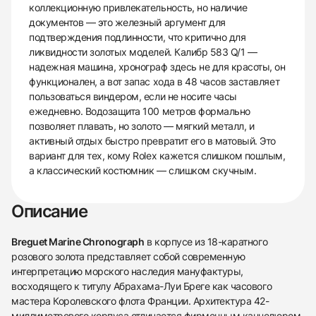
коллекционную привлекательность, но наличие
документов — это железный аргумент для
подтверждения подлинности, что критично для
ликвидности золотых моделей. Калибр 583 Q/1 —
надежная машина, хронограф здесь не для красоты, он
функционален, а вот запас хода в 48 часов заставляет
пользоваться виндером, если не носите часы
ежедневно. Водозащита 100 метров формально
позволяет плавать, но золото — мягкий металл, и
активный отдых быстро превратит его в матовый. Это
вариант для тех, кому Rolex кажется слишком пошлым,
а классический костюмник — слишком скучным.
Описание
Breguet Marine Chronograph
в корпусе из 18-каратного
розового золота представляет собой современную
интерпретацию морского наследия мануфактуры,
восходящего к титулу Абрахама-Луи Бреге как часового
мастера Королевского флота Франции. Архитектура 42-
миллиметрового корпуса отличается фирменным каннелюром