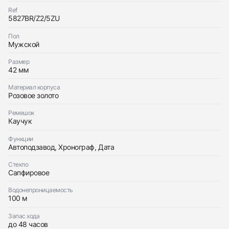
Ref
5827BR/Z2/5ZU
Трейд-ин часов
Заказать эти часы
Пол
Оставьте ваши контактные данные и мы свяжемся
Мужской
с вами
Оставьте ваши контактные данные и мы свяжемся
Breguet
с вами
Marine Chronograph Rose Gold
Размер
Breguet
Идеальное
Документы
42 мм
$19,100
Marine Chronograph Rose Gold
Идеальное
Документы
Материал корпуса
$19,100
Розовое золото
Ремешок
Каучук
Функции
Автоподзавод, Хронограф, Дата
Приложите фото ваших часов…
Стекло
Сапфировое
Отправить заявку
Водонепроницаемость
Отправить заявку
100 м
Запас хода
до 48 часов