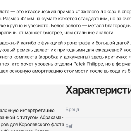
лоте — это классический пример «тяжелого люкса» в спор
. Размер 42 мм на бумаге кажется стандартным, но за сч
ке крупно и увесисто. Белое золото — металл благородны
арапины от манжет быстрее, чем стальные аналоги.
надежный калибр с функцией хронографа и большой датой,
ковый ремень делает их пригодными для ежедневной носки
олного комплекта (коробка и документы) здесь критично: 
 тех, кто хочет уровень отделки Patek Philippe, но в фор
шел основную амортизацию стоимости после выхода из б
Характерист
Трейд-ин часов
Заказать эти часы
Бренд
талонную интерпретацию
Оставьте ваши контактные данные и мы свяжемся с
вами
занной с титулом Абрахама-
Оставьте ваши контактные данные и мы свяжемся с
Breguet
ров для Королевского флота
Ref
вами
Marine Chronograph