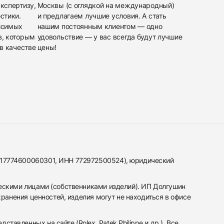
кспертизу,
Москвы (с оглядкой на международный)
стики.
и предлагаем лучшие условия. А стать
исимых
нашим постоянным клиентом — одно
в, которым
удовольствие — у вас всегда будут лучшие
в качестве
цены!
317774600060301, ИНН 772972500524), юридический
ескими лицами (собственниками изделий). ИП Долгушин
ранения ценностей, изделия могут не находиться в офисе
вленных на сайте (Rolex, Patek Philippe и др.). Все