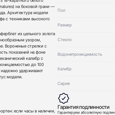
з 18-каратного белого
Breguet
Хорошее
Коробка + Документы
$21,150
Marine Chronograph
alures) на боковой грани —
Пол
Хорошее
Коробка + Документы
да. Архитектура модели
$21,150
фа с техниками высокого
Размер
ферблат из цельного золота
Стекло
лнообразным узором,
ne. Вороненые стрелки с
сть показаний на фоне
Водонепроницаемость
еханический калибр с
роницаемостью до 100
Приложите фото ваших часов…
Калибр
м надежно удерживают
тус модели.
Отправить заявку
Серия
Отправить заявку
Гарантия подлинности
ртен: если часы в наличии,
Гарантируем абсолютную подлин