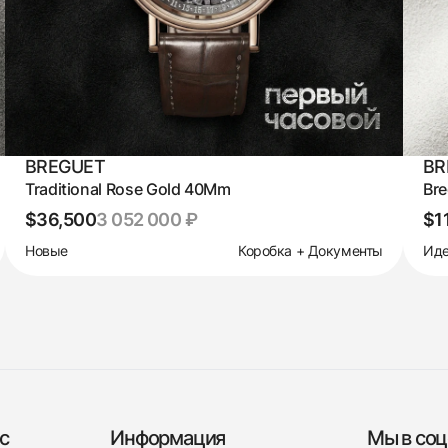
BREGUET
BR
Traditional Rose Gold 40Mm
Bre
$36,500
3 052 000 ₽
$1
Новые
Коробка + Документы
Иде
с
Информация
Мы в соц