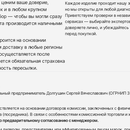
 ценим ваше доверие,
Каждое изделие проходит нашу э
ак и в любом крупном
но мы открыты для любой диагно
Приветствуем проверки в незав
бор — чтобы вы могли сразу
сервисах — выбирайте эксперто
ата производится наличными
доверяете лично, и убеждайтесь 
перед покупкой.
троится на основании
м доставку в любые регионы
осуществляется после
яется обязательная страховка
ность пересылки.
альный предприниматель Долгушин Сергей Вячеславович (ОГРНИП 
ствляется на основании договоров комиссии, заключенных с физич
 (посредника). В связи с особенностями комиссионной торговли и х
по предварительному согласованию с менеджером.
дилером, представителем или аффилированным лицом марок, предста