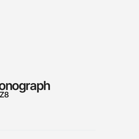
ronograph
9Z8