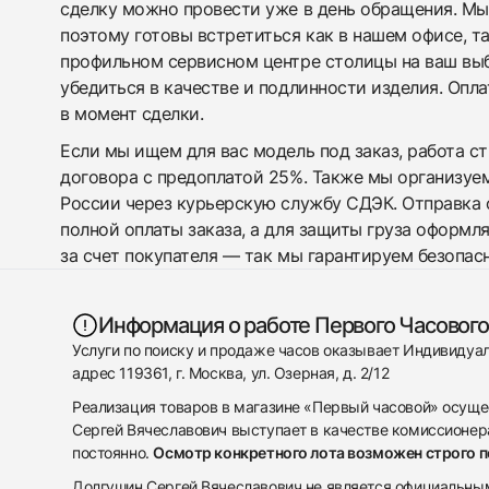
сделку можно провести уже в день обращения. Мы
поэтому готовы встретиться как в нашем офисе, т
профильном сервисном центре столицы на ваш вы
убедиться в качестве и подлинности изделия. Опл
в момент сделки.
Если мы ищем для вас модель под заказ, работа с
договора с предоплатой 25%. Также мы организуе
России через курьерскую службу СДЭК. Отправка 
полной оплаты заказа, а для защиты груза оформл
за счет покупателя — так мы гарантируем безопас
Информация о работе Первого Часового
Услуги по поиску и продаже часов оказывает Индивиду
адрес 119361, г. Москва, ул. Озерная, д. 2/12
Реализация товаров в магазине «Первый часовой» осуще
Сергей Вячеславович выступает в качестве комиссионера
постоянно.
Осмотр конкретного лота возможен строго 
Долгушин Сергей Вячеславович не является официальным 