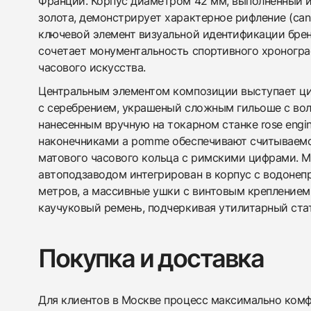
Франции. Корпус диаметром 42 мм, выполненный и
золота, демонстрирует характерное рифление (cann
ключевой элемент визуальной идентификации брен
сочетает монументальность спортивного хроногра
часового искусства.
Центральным элементом композиции выступает ци
с серебрением, украшеный сложным гильоше с во
нанесенным вручную на токарном станке rose engi
наконечниками a pomme обеспечивают считываемо
матового часового кольца с римскими цифрами. М
автоподзаводом интегрирован в корпус с водонеп
метров, а массивные ушки с винтовым крепление
каучуковый ремень, подчеркивая утилитарный ста
Покупка и доставка
Для клиентов в Москве процесс максимально комфо