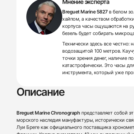
Мнение эксперта
Breguet Marine 5827
в белом зо
хайпом, а качеством обработки
корпуса часы ощущаются на ру
безель будет собирать микроц
Технически здесь все честно: 
438
285
145
142
205
204
195
150
6
водозащитой 100 метров. Каучу
точки зрения денег, наличие п
катастрофически. Это часы для
инструмента, который уже про
Описание
Breguet Marine Chronograph
представляет собой э
морского наследия мануфактуры, исторически свя
Луи Бреге как официального поставщика хрономет