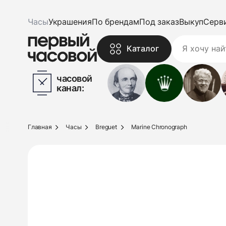
Часы
Украшения
По брендам
Под заказ
Выкуп
Серв
Каталог
часовой
канал:
Главная
Часы
Breguet
Marine Chronograph