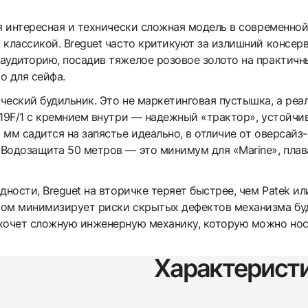
 интересная и технически сложная модель в современной 
классикой. Breguet часто критикуют за излишний консерв
аудиторию, посадив тяжелое розовое золото на практичн
о для сейфа.
ческий будильник. Это не маркетинговая пустышка, а реа
519F/1 с кремнием внутри — надежный «трактор», устойчи
 мм садится на запястье идеально, в отличие от оверсай
одозащита 50 метров — это минимум для «Marine», плават
ности, Breguet на вторичке теряет быстрее, чем Patek ил
ом минимизирует риски скрытых дефектов механизма буди
хочет сложную инженерную механику, которую можно нос
Характерист