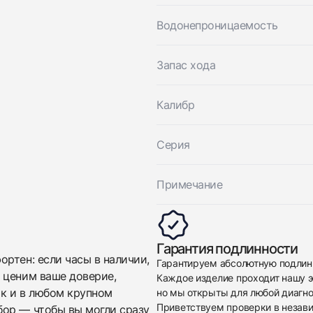
Приложите фото ваших часов…
Водонепроницаемость
Отправить заявку
Отправить заявку
Запас хода
Калибр
Серия
Примечание
Гарантия подлинности
ртен: если часы в наличии,
Гарантируем абсолютную подлин
 ценим ваше доверие,
Каждое изделие проходит нашу э
ак и в любом крупном
но мы открыты для любой диагно
Приветствуем проверки в незав
бор — чтобы вы могли сразу