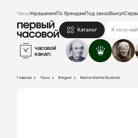
Часы
Украшения
По брендам
Под заказ
Выкуп
Серв
Каталог
часовой
канал:
Главная
Часы
Breguet
Marine Alarme Musicale