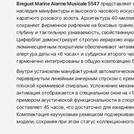
Breguet Marine Alarme Musicale 5547
представляет 
наследия мануфактуры и высокого часового искусс
каратного розового золота. Архитектура 40-милл
сохраняет фирменное рифление на боковых гранях
глубину и тактильную узнаваемость, свойственную
Циферблат демонстрирует строгую иерархию инди
люминесцентным покрытием обеспечивают читаемо
апертура даты на «6 часах» и субдиски второго ча
гармонично интегрированы в общую композицию б
Внутри установлен мануфактурный автоматический
перевернутым линейным анкерным спуском с кре
плоской кремниевой спиралью. Усложнение механи
активация отображается в специальном окне на «1
примером акустической функциональности в спорт
составляет 45 часов, что достаточно для ежеднев
Комплектация каучуковым ремешком подчеркивает
модели, сохраняя при этом статус коллекционного