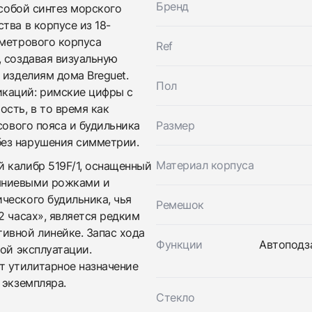
Бренд
собой синтез морского
тва в корпусе из 18-
иметрового корпуса
Ref
, создавая визуальную
Трейд-ин часов
 изделиям дома Breguet.
Пол
Заказать эти часы
каций: римские цифры с
Оставьте ваши контактные данные и мы свяжемся с
вами
сть, в то время как
Оставьте ваши контактные данные и мы свяжемся с
Breguet
сового пояса и будильника
Размер
вами
Marine Alarme Musicale
ез нарушения симметрии.
Breguet
Новые
Коробка + Документы
$33,500
Marine Alarme Musicale
Материал корпуса
 калибр 519F/1, оснащенный
Новые
Коробка + Документы
$33,500
мниевыми рожками и
ческого будильника, чья
Ремешок
2 часах», является редким
ивной линейке. Запас хода
Функции
Автоподза
ной эксплуатации.
 утилитарное назначение
 экземпляра.
Стекло