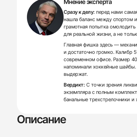
Мнение эксперта
Сразу к делу:
перед нами самая
нашла баланс между спортом и 
грамотная попытка омолодить 
для реальной жизни, а не тольк
Главная фишка здесь — механи
и достаточно громко. Калибр 
современном офисе. Размер 40
напоминали хоккейные шайбы. В
выдержат.
Вердикт:
С точки зрения ликвид
экземпляра с полным комплект
банальные трехстрелочники и 
438
285
145
142
205
204
195
150
6
Описание