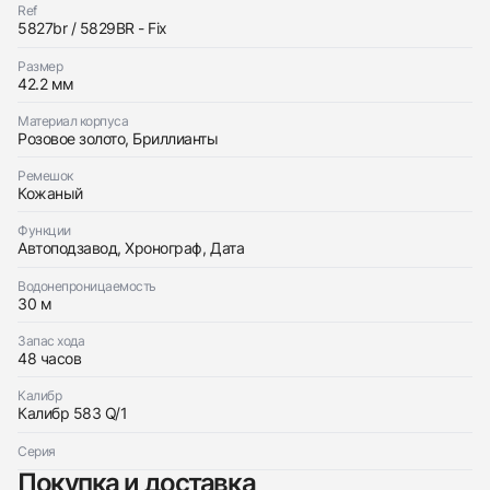
Заказать эти часы
Ref
Оставьте ваши контактные данные и мы свяжемся
5827br / 5829BR - Fix
с вами
Оставьте ваши контактные данные и мы свяжемся
Breguet
Размер
с вами
Marine Aftermarket
42.2 мм
Breguet
Новые
Коробка + Документы
$66,950
Marine Aftermarket
Новые
Коробка + Документы
Материал корпуса
$66,950
Розовое золото, Бриллианты
Ремешок
Кожаный
Функции
Автоподзавод, Хронограф, Дата
Приложите фото ваших часов…
Водонепроницаемость
30 м
Отправить заявку
Запас хода
Отправить заявку
48 часов
Калибр
Калибр 583 Q/1
Серия
Покупка и доставка