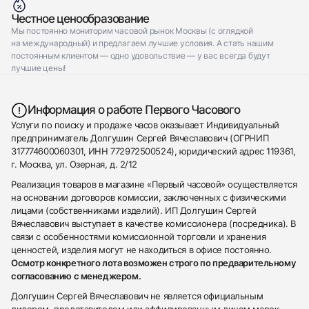
Честное ценообразование
Мы постоянно мониторим часовой рынок Москвы (с оглядкой
на международный) и предлагаем лучшие условия. А стать нашим
постоянным клиентом — одно удовольствие — у вас всегда будут
лучшие цены!
Информация о работе Первого Часового
Услуги по поиску и продаже часов оказывает Индивидуальный
предприниматель Долгушин Сергей Вячеславович (ОГРНИП
317774600060301, ИНН 772972500524), юридический адрес 119361,
г. Москва, ул. Озерная, д. 2/12
Реализация товаров в магазине «Первый часовой» осуществляется
на основании договоров комиссии, заключенных с физическими
лицами (собственниками изделий). ИП Долгушин Сергей
Вячеславович выступает в качестве комиссионера (посредника). В
связи с особенностями комиссионной торговли и хранения
ценностей, изделия могут не находиться в офисе постоянно.
Осмотр конкретного лота возможен строго по предварительному
согласованию с менеджером.
Долгушин Сергей Вячеславович не является официальным
дилером, представителем или аффилированным лицом марок,