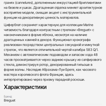
гранях (cannelures), дополненным инкрустацией бриллиантами
на безеле и ушках. Драгоценная отделка меняет архитектурное
восприятие модели, смещая акцент с инструментальной
функции на декоративную ценность материалов.
Циферблат сохраняет характерную для коллекции Marine
читаемость благодаря контрастным стрелкам «Breguet» с
наконечниками в форме яблока, несмотря на наличие
драгоценных камней в декоре. Функционал хронографа
реализован посредством центральных секундной и минутной
стрелок, что является отличительной чертой калибра 583 Q/1.
Механизм с автоматическим подзаводом и запасом хода 48
часов просматривается через заднюю крышку из сапфирового
438
285
145
142
205
204
195
150
6
стекла, демонстрируя ротор, декорированный гильоше в
форме волны. Наследие Абрахама-Луи Бреге, как часового
мастера королевского флота Франции, здесь
интерпретировано через призму парадной роскоши.
Характеристики
Бренд
Breguet
Трейд-ин часов