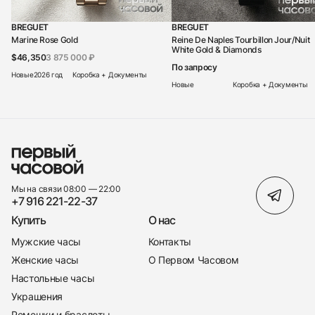
BREGUET
BREGUET
Marine Rose Gold
Reine De Naples Tourbillon Jour/Nuit
White Gold & Diamonds
$46,350
3 875 000 ₽
По запросу
Новые
2026 год
Коробка + Документы
Новые
Коробка + Документы
Мы на связи 08:00 — 22:00
+7 916 221-22-37
Купить
О нас
Мужские часы
Контакты
Женские часы
О Первом Часовом
Настольные часы
Украшения
Ремешки и браслеты