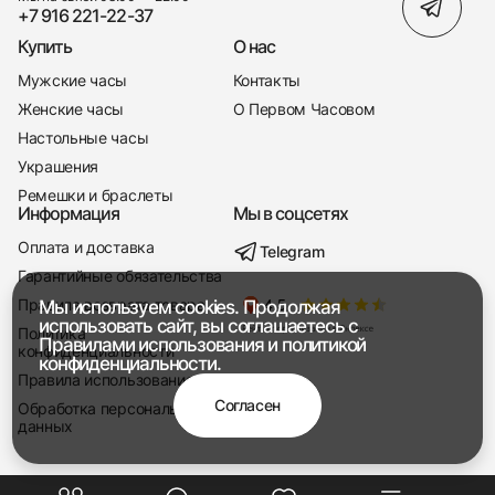
+7 916 221-22-37
Купить
О нас
Мужские часы
Контакты
Женские часы
О Первом Часовом
Настольные часы
Украшения
Ремешки и браслеты
Информация
Мы в соцсетях
Оплата и доставка
Telegram
+7 916 221-22-37
Гарантийные обязательства
Правила возврата товара
Мы используем cookies. Продолжая
Мы насвязи 08:00 — 19:00
использовать сайт, вы соглашаетесь с
Политика
Правилами использования
и
политикой
конфиденциальности
конфиденциальности.
Правила использования
Согласен
Обработка персональных
данных