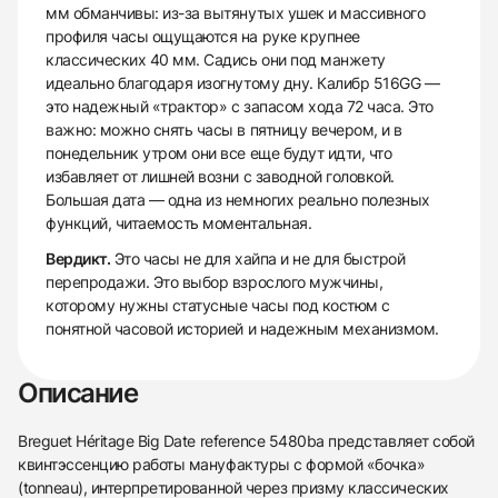
мм обманчивы: из-за вытянутых ушек и массивного
профиля часы ощущаются на руке крупнее
классических 40 мм. Садись они под манжету
идеально благодаря изогнутому дну. Калибр 516GG —
это надежный «трактор» с запасом хода 72 часа. Это
важно: можно снять часы в пятницу вечером, и в
понедельник утром они все еще будут идти, что
избавляет от лишней возни с заводной головкой.
Большая дата — одна из немногих реально полезных
функций, читаемость моментальная.
Вердикт.
Это часы не для хайпа и не для быстрой
перепродажи. Это выбор взрослого мужчины,
которому нужны статусные часы под костюм с
понятной часовой историей и надежным механизмом.
Описание
Breguet Héritage Big Date reference 5480ba представляет собой
квинтэссенцию работы мануфактуры с формой «бочка»
(tonneau), интерпретированной через призму классических