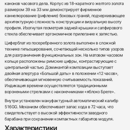
канонов часового дела. Корпус из 18-каратного желтого золота
размером 39 на 33 мм демонстрирует фирменное
каннелюрование (рифление) боковых граней, подчеркивающее
архитектурную сложность конструкции и визуальную высоту
профиля. Изогнутая геометрия задней крышки и сапфирового
стекла обеспечивает эргономичное прилегание к запястью.
Циферблат из посеребренного золота выполнен в сложной
технике гильоширования, сочетающей несколько типов узоров
для разграничения функциональных зон. На матовом часовом
кольце расположены римские цифры, контрастирующие с
центральной частью. Доминантой композиции выступает
двойная апертура «Большой даты» в положении «12 часов»,
обеспечивающая мгновенную считываемость показаний.
Индикация времени осуществляется традиционными
воронеными стрелками с наконечниками «яблоко Бреге».
Внутри установлен мануфактурный автоматический калибр
438
285
145
142
205
204
195
150
6
516GG. Механизм обеспечивает запас хода в 72 часа, что
свидетельствует о высокой эффективности заводного
барабана при сохранении компактных габаритов модуля.
Характеристики