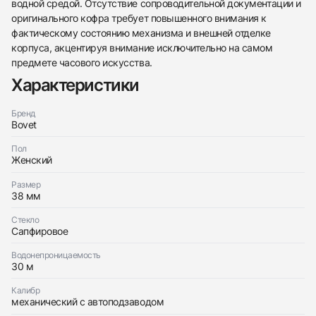
водной средой. Отсутствие сопроводительной документации и
оригинального кофра требует повышенного внимания к
фактическому состоянию механизма и внешней отделке
438
285
145
142
205
204
195
150
6
корпуса, акцентируя внимание исключительно на самом
предмете часового искусства.
Характеристики
Бренд
Bovet
Пол
Трейд-ин часов
Женский
Заказать эти часы
Оставьте ваши контактные данные и мы свяжемся
Размер
с вами
38 мм
Оставьте ваши контактные данные и мы свяжемся
Bovet
с вами
Fleurier Butterfly
Стекло
Bovet
Хорошее
Сапфировое
$22,700
Fleurier Butterfly
Хорошее
Водонепроницаемость
$22,700
30 м
Калибр
механический с автоподзаводом