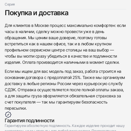
Серия
Покупка и доставка
Приложите фото ваших часов…
Отправить заявку
Для клиентов в Москве процесс максимально комфортен: если
часы в наличии, сделку можно провести уже в день
Отправить заявку
обращения. Мы ценим ваше доверие, поэтому готовы
встретиться как в нашем офисе, так и в любом крупном
профильном сервисном центре столицы на ваш выбор —
чтобы вы могли сразу убедиться в качестве и подлинности
изделия. Оплата производится наличными в момент сделки.
Если мы ищем для вас модель под заказ, работа строится на
основании договора с предоплатой 25%. Также мы организуем
доставку в любые регионы России через курьерскую службу
СДЭК. Отправка осуществляется после полной оплаты заказа,
а для защиты груза оформляется обязательная страховка за
счет покупателя — так мы гарантируем безопасность
пересылки.
Гарантия подлинности
Гарантируем абсолютную подлинность. Каждое изделие проходит нашу
экспертизу, но мы открыты для любой диагностики. Приветствуем