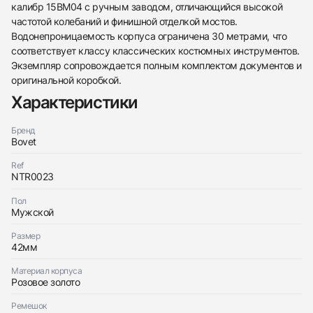
калибр 15BM04 с ручным заводом, отличающийся высокой
частотой колебаний и финишной отделкой мостов.
Водонепроницаемость корпуса ограничена 30 метрами, что
соответствует классу классических костюмных инструментов.
Экземпляр сопровождается полным комплектом документов и
оригинальной коробкой.
Характеристики
Бренд
Bovet
438
285
145
142
205
204
195
150
6
Ref
NTR0023
Пол
Мужской
Размер
42мм
Трейд-ин часов
Материал корпуса
Заказать эти часы
Оставьте ваши контактные данные и мы свяжемся
Розовое золото
с вами
Оставьте ваши контактные данные и мы свяжемся
Bovet
Ремешок
с вами
19Thirty Fleurier