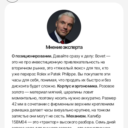
Мнение эксперта
О позиционировании.
Давайте сразу к делу: Bovet —
это не про инвестиционную привлекательность на
вторичном рынке, это «тяжелый люкс» для тех, кто
уже перерос Rolex и Patek Philippe. Вы покупаете эти
часы для себя, понимая, что продать их быстро и без
дисконта будет сложно.
Корпус и эргономика.
Розовое
золото — материал мягкий, царапины ловит
моментально, поэтому носить нужно аккуратно. Размер
42 мм в сочетании с фирменным верхним креплением
ремешка делает часы визуально крупнее, на тонком
запястье они могут не сесть.
Механизм.
Калибр
15BM04 — это «трактор» высокого разбора. Семь дней
запаса хода для ручного завода — это единственное,