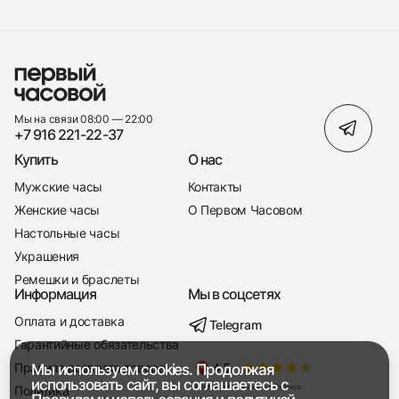
Мы на связи 08:00 — 22:00
+7 916 221-22-37
Купить
О нас
Мужские часы
Контакты
Женские часы
О Первом Часовом
Настольные часы
Украшения
Ремешки и браслеты
Информация
Мы в соцсетях
Оплата и доставка
Telegram
+7 916 221-22-37
Гарантийные обязательства
Правила возврата товара
Мы используем cookies. Продолжая
Мы насвязи 08:00 — 19:00
использовать сайт, вы соглашаетесь с
Политика