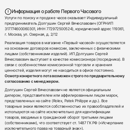
Информация о работе Первого Часового
Услуги по поиску и продаже часов оказывает Индивидуальный
предприниматель Долгушин Сергей Вячеславович (ОГРНИП
317774600060301, ИНН 772972500524), юридический адрес 119361,
г. Москва, ул. Озерная, д. 2/12
Реализация товаров в магазине «Первый часовой» осуществляется
на основании договоров комиссии, заключенных с физическими
лицами (собственниками изделий). ИП Долгушин Сергей
Вячеславович выступает в качестве комиссионера (посредника). В
связи с особенностями комиссионной торговли и хранения
ценностей, изделия могут не находиться в офисе постоянно.
Осмотр конкретного лота возможен строго по предварительному
согласованию с менеджером.
Долгушин Сергей Вячеславович не является официальным
дилером, представителем или аффилированным лицом марок,
представленных на сайте (Rolex, Patek Philippe и др.). Все
товарные знаки являются собственностью их правообладателей и
используются на сайте исключительно для идентификации
товаров, вводимых в гражданский оборот третьими лицами
(собственниками), что соответствует ст. 1487 ГК РФ («Исчерпание
исключительного права на товарный знак»).