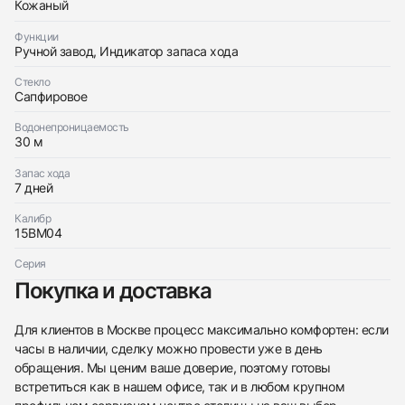
Кожаный
Bovet
Новые
Коробка + Документы
$20,100
19Thirty Fleurier
Функции
Новые
Коробка + Документы
Ручной завод, Индикатор запаса хода
$20,100
Стекло
Сапфировое
Водонепроницаемость
30 м
Приложите фото ваших часов…
Запас хода
7 дней
Отправить заявку
Калибр
Отправить заявку
15BM04
Серия
Покупка и доставка
Для клиентов в Москве процесс максимально комфортен: если
часы в наличии, сделку можно провести уже в день
обращения. Мы ценим ваше доверие, поэтому готовы
встретиться как в нашем офисе, так и в любом крупном