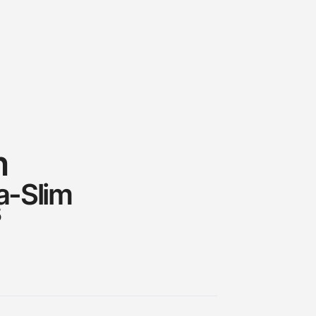
n
ra-Slim
5