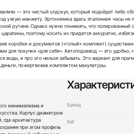
еалиях — это чистый олдскул, который подойдет либо обл
од узкую манжету. Эргономика здесь эталонная: часы не п
сной рутине. Однако нужно понимать, что полированный 
царапины, поэтому носить их придется аккуратно, избега
твие коробки и документов («голый» комплект) существе
ыми для покупки «для себя». Автоподзавод — это удобно,
ся воды, и про это нельзя забывать. Это вариант для праг
е деньги, пожертвовав комплектом макулатуры.
Характерист
Трейд-ин часов
Заказать эти часы
Оставьте ваши контактные данные и мы свяжемся с
Бренд
ого минимализма и
вами
Оставьте ваши контактные данные и мы свяжемся с
кусства. Корпус диаметром
Blancpain
вами
Villeret Ultra-Slim
, где архитектура
Ref
Blancpain
Хорошее
сохраняя при этом профиль
$3,000
Villeret Ultra-Slim