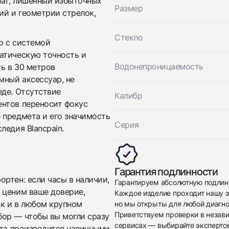
лат, лишенный избыточных
Хорошее
Размер
$3,000
ий и геометрии стрелок,
Стекло
р с системой
атическую точность и
Водонепроницаемость
ь в 30 метров
мный аксессуар, не
еде. Отсутствие
Калибр
ентов переносит фокус
Приложите фото ваших часов…
 предмета и его значимость
Серия
ледия Blancpain.
Отправить заявку
Отправить заявку
Гарантия подлинности
ртен: если часы в наличии,
Гарантируем абсолютную подлин
 ценим ваше доверие,
Каждое изделие проходит нашу э
ак и в любом крупном
но мы открыты для любой диагно
Приветствуем проверки в незав
бор — чтобы вы могли сразу
сервисах — выбирайте эксперто
ата производится наличными