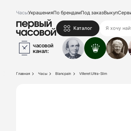
Часы
Украшения
По брендам
Под заказ
Выкуп
Серв
Каталог
часовой
канал:
Главная
Часы
Blancpain
Villeret Ultra-Slim