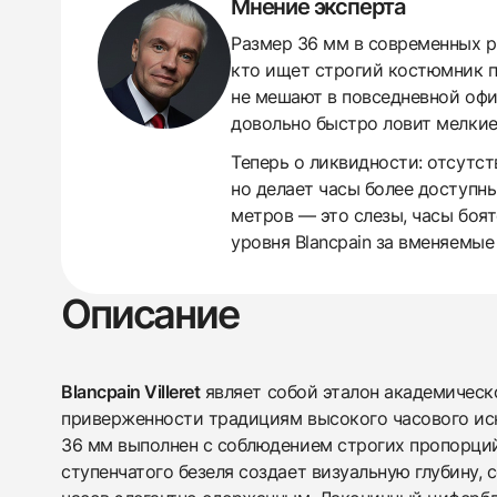
Мнение эксперта
Размер 36 мм в современных р
кто ищет строгий костюмник п
не мешают в повседневной офи
438
285
145
142
205
204
195
150
6
довольно быстро ловит мелкие 
Теперь о ликвидности: отсутс
но делает часы более доступн
метров — это слезы, часы боят
уровня Blancpain за вменяемы
Описание
Blancpain Villeret
являет собой эталон академическ
приверженности традициям высокого часового ис
36 мм выполнен с соблюдением строгих пропорций
ступенчатого безеля создает визуальную глубину, 