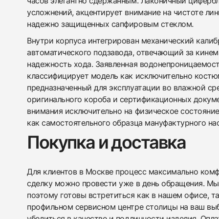
часов элегантно сдержанным. Лаконичный циферб
усложнений, акцентирует внимание на чистоте лин
надежно защищенных сапфировым стеклом.
Внутри корпуса интегрирован механический калиб
автоматического подзавода, отвечающий за кинем
надежность хода. Заявленная водонепроницаемост
классифицирует модель как исключительно костю
предназначенный для эксплуатации во влажной ср
оригинального короба и сертификационных докум
внимания исключительно на физическое состояние
как самостоятельного образца мануфактурного нас
Покупка и доставка
Для клиентов в Москве процесс максимально комфо
сделку можно провести уже в день обращения. Мы
поэтому готовы встретиться как в нашем офисе, т
профильном сервисном центре столицы на ваш вы
убедиться в качестве и подлинности изделия. Опл