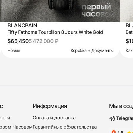
BLANCPAIN
BL
Fifty Fathoms Tourbillon 8 Jours White Gold
Ba
$65,450
5 472 000 ₽
$1
Новые
Коробка + Документы
Как
с
Информация
Мы в соц
акты
Оплата и доставка
Telegr
рвом Часовом
Гарантийные обязательства