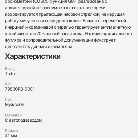
хронометрии (COSC). Функция GMT реализована с
438
285
145
142
205
204
195
150
6
архитектурной независимостью: локальное время
корректируется прыгающей часовой стрелкой, не нарушая
работу минутного и секундного колес. Баланс с переменной
инерцией и кремниевой спиралью гарантирует антимагнитную
устойчивость и 70-часовой запас хода. Наличие оригинального
футляра и сопроводительной документации фиксирует
целостность данного экземпляра.
Трейд-ин часов
Характеристики
Заказать эти часы
Оставьте ваши контактные данные и мы свяжемся
с вами
Бренд
Оставьте ваши контактные данные и мы свяжемся
Tudor
Tudor
с вами
Black Bay Gmt 41mm Pepsi
Tudor
Идеальное
Коробка + Документы
Ref
$3,100
Black Bay Gmt 41mm Pepsi
79830RB-0001
Идеальное
Коробка + Документы
$3,100
Пол
Мужской
Механизм
С автоподзаводом
Размер
Приложите фото ваших часов…
41 мм