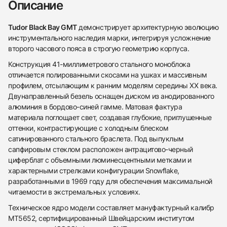
Описание
Tudor Black Bay GMT
демонстрирует архитектурную эволюцию
инструментального наследия марки, интегрируя усложнение
второго часового пояса в строгую геометрию корпуса.
Конструкция 41-миллиметрового стального моноблока
отличается полированными скосами на ушках и массивным
профилем, отсылающим к ранним моделям середины XX века.
Двунаправленный безель оснащен диском из анодированного
алюминия в бордово-синей гамме. Матовая фактура
материала поглощает свет, создавая глубокие, приглушенные
оттенки, контрастирующие с холодным блеском
сатинированного стального браслета. Под выпуклым
сапфировым стеклом расположен антрацитово-черный
циферблат с объемными люминесцентными метками и
характерными стрелками конфигурации Snowflake,
разработанными в 1969 году для обеспечения максимальной
читаемости в экстремальных условиях.
Техническое ядро модели составляет мануфактурный калибр
MT5652, сертифицированный Швейцарским институтом