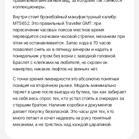
правильный винтажный вид, за которым так гоняются
коллекционеры.
Внутри стоит бронебойный мануфактурный калибр
MT5652. Это правильный Traveller GMT: при
пересечении часовых поясов местное время
переводится скачками часовой стрелки, механизм при
этом не останавливается. Запас хода в 70 часов
позволяет снять их в пятницу вечером и надеть в
понедельник утром без возни с заводной головкой.
Браслет с клепками на любителя, но скроен он
намертво, никаких люфтов на звеньях нет.
С точки зрения ликвидности это абсолютно понятная
позиция на вторичном рынке. Модель минимально
теряет в цене после выезда из бутика, так как забирает
на себя весь спрос тех, кто устал стоять в очередях за
старшим братом. Наличие коробки и документов
делает покупку безопасной. Это часы для тех, кто
много летает и хочет надевать на руку понятный
механизм, а не трястись над каждой царапиной.