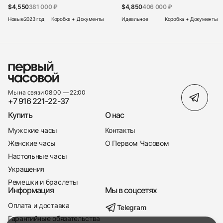
$4,550
381 000 ₽
$4,850
406 000 ₽
Новые
2023 год
Коробка + Документы
Идеальное
Коробка + Документы
Мы на связи 08:00 — 22:00
+7 916 221-22-37
Купить
О нас
Мужские часы
Контакты
Женские часы
О Первом Часовом
Настольные часы
Украшения
Ремешки и браслеты
Информация
Мы в соцсетях
Оплата и доставка
Telegram
+7 916 221-22-37
Гарантийные обязательства