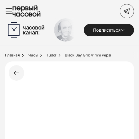
Поиск по сайту
часовой
Подписаться
канал:
Часы
Украшения
Главная
Часы
Tudor
Black Bay Gmt 41mm Pepsi
По брендам
Под заказ
Выкуп
Сервис
Журнал
О нас
Контакты