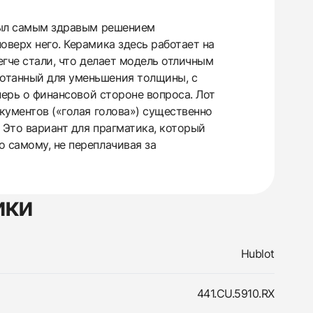
 был самым здравым решением
оверх него. Керамика здесь работает на
егче стали, что делает модель отличным
ботанный для уменьшения толщины, с
еперь о финансовой стороне вопроса. Лот
окументов («голая голова») существенно
 Это вариант для прагматика, который
 самому, не переплачивая за
ики
Hublot
441.CU.5910.RX