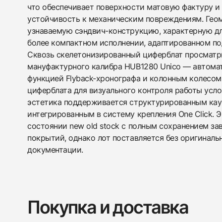
что обеспечивает поверхности матовую фактуру 
устойчивость к механическим повреждениям. Гео
узнаваемую сэндвич-конструкцию, характерную для
более компактном исполнении, адаптированном по
Сквозь скелетонизированный циферблат просматр
мануфактурного калибра HUB1280 Unico — автома
функцией Flyback-хронографа и колонным колесо
циферблата для визуального контроля работы усл
эстетика поддерживается структурированным ка
интегрированным в систему крепления One Click. 
состоянии new old stock с полным сохранением за
покрытий, однако лот поставляется без оригиналь
документации.
Покупка и доставка