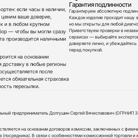
Гарантия подлинности
ртен: если часы в наличии,
Гарантируем абсолютную подлин
 ценим ваше доверие,
Каждое изделие проходит нашу э
ак и в любом крупном
но мы открыты для любой диагно
Приветствуем проверки в незав
бор — чтобы вы могли сразу
сервисах — выбирайте эксперто
ата производится наличными
доверяете лично, и убеждайтесь 
перед покупкой.
троится на основании
м доставку в любые регионы
осуществляется после
яется обязательная страховка
ность пересылки.
альный предприниматель Долгушин Сергей Вячеславович (ОГРНИП 
ствляется на основании договоров комиссии, заключенных с физич
 (посредника). В связи с особенностями комиссионной торговли и х