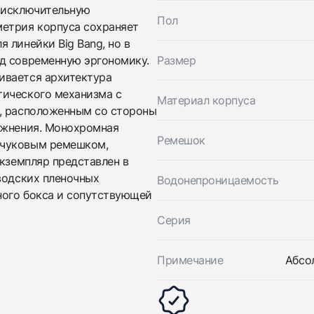
Hublot
и исключительную
вами
Big Bang Unico Orange Ceramic
Пол
метрия корпуса сохраняет
Hublot
Новые
По запросу
Big Bang Unico Orange Ceramic
 линейки Big Bang, но в
Новые
д современную эргономику.
Размер
По запросу
ивается архитектура
тического механизма с
Материал корпуса
м, расположенным со стороны
ожнения. Монохромная
Ремешок
учуковым ремешком,
Экземпляр представлен в
водских пленочных
Водонепроницаемость
ного бокса и сопутствующей
Приложите фото ваших часов…
Серия
Отправить заявку
Отправить заявку
Примечание
Абсо