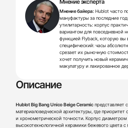
Мнение эксперта
Мнение байера:
Hublot часто п
мануфактуры за последние годы
утилитарность: корпус практич
вариантом для повседневной н
функцией Flyback, которую вы 
специфический: часы абсолютно
438
285
145
142
205
204
195
150
6
срезает их рыночную стоимость
хочет получить новый керамич
макулатуру и лакированное де
Описание
Hublot Big Bang Unico Beige Ceramic
представляет 
материаловедческой архитектуры, где приоритет 
и хронометрической точности. Корпус диаметром 
высокотехнологичной керамики бежевого цвета с