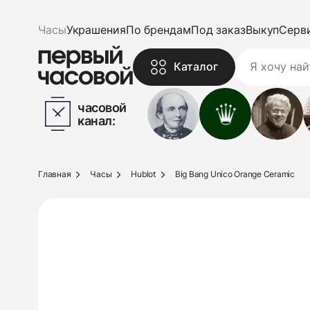
Часы
Украшения
По брендам
Под заказ
Выкуп
Серв
Каталог
часовой
канал:
Главная
Часы
Hublot
Big Bang Unico Orange Ceramic