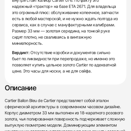
Внутри стоит калибр Cartier 076. По факту это
надежный «трактор» на базе ETA 2671. Для владельца
это огромный плюс: обслуживание копеечное, запчасти
есть в любой мастерской, и не нужно ждать полгода из
сервиса, как в случае с мануфактурными калибрами.
Размер 33 мм — золотая середина, на тонкой руке
сидят плотно, не сваливаясь в винтажную
миниатюрность.
Вердикт:
Отсутствие коробки и документов сильно
бьет по ликвидности при перепродаже, но именно это
позволяет купить цельное золото Cartier по адекватной
цене. Это часы для носки, а не для сейфа.
Описание
Cartier Ballon Bleu de Cartier представляет собой эталон
сферической архитектуры в современном часовом дизайне.
Корпус диаметром 33 мм выполнен из 18-каратного розового
золота, чья полированная поверхность подчеркивает сложную
выпуклую геометрию модели. Доминирующим элементом