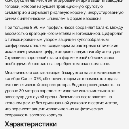
конструкции является интегрированная арка защиты заводной
головки, которая нарушает традиционную круговую
симметрию и скрывает рифленую коронку, инкрустированную
синим синтетическим шпинелем в форме кабошона.
При толщине 9.96 мм профиль часов сохраняет баланс между
весомостью драгоценного металла и эргономикой. Циферблат
с гильошированным узором защищен куполообразным
сапфировым стеклом, создающим характерные оптические
искажения римских цифр, которые следуют изгибу апертуры.
Стрелки из вороненой стали в форме мечей обеспечивают
необходимый контраст на серебристом опаловом фоне.
Механическая составляющая базируется на автоматическом
калибре Cartier 076, обеспечивающем автономность хода за
счет кинетической энергии ротора. Водонепроницаемость на
уровне 30 метров определяет изделие исключительно как
аксессуар для сухой среды. Экземпляр поставляется на
438
285
145
142
205
204
195
150
6
кожаном ремне без оригинальной упаковки и сертификатов,
что переносит акцент исключительно на физическую
сохранность золотого корпуса.
Характеристики