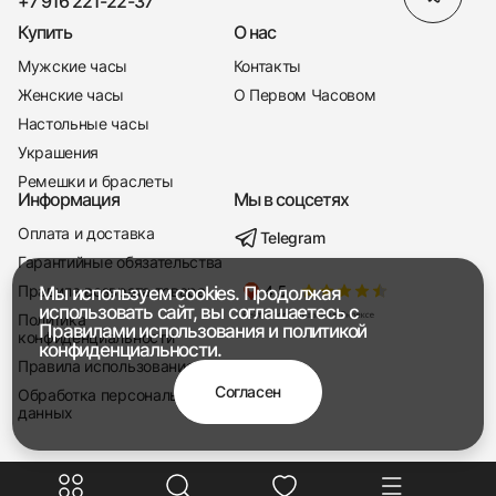
+7 916 221-22-37
Купить
О нас
Мужские часы
Контакты
Женские часы
О Первом Часовом
Настольные часы
Украшения
Ремешки и браслеты
Информация
Мы в соцсетях
Оплата и доставка
Telegram
+7 916 221-22-37
Гарантийные обязательства
Правила возврата товара
Мы используем cookies. Продолжая
Мы насвязи 08:00 — 19:00
использовать сайт, вы соглашаетесь с
Политика
Правилами использования
и
политикой
конфиденциальности
конфиденциальности.
Правила использования
Согласен
Обработка персональных
данных