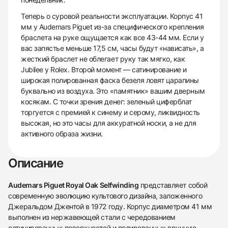
Теперь о суровой реальности эксплуатации. Корпус 41
мм у Audemars Piguet из-за специфического крепления
браслета на руке ощущается как все 43-44 мм. Если у
вас запястье меньше 17,5 см, часы будут «нависать», а
жесткий браслет не облегает руку так мягко, как
Jubilee у Rolex. Второй момент — сатинирование и
широкая полированная фаска безеля ловят царапины
буквально из воздуха. Это «памятник» вашим дверным
косякам. С точки зрения денег: зеленый циферблат
торгуется с премией к синему и серому, ликвидность
высокая, но это часы для аккуратной носки, а не для
активного образа жизни.
Описание
Audemars Piguet Royal Oak Selfwinding
представляет собой
современную эволюцию культового дизайна, заложенного
Джеральдом Джентой в 1972 году. Корпус диаметром 41 мм
выполнен из нержавеющей стали с чередованием
сатинированных поверхностей и полированных вручную