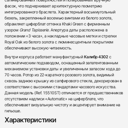
фасок, что подчеркивает архитектурную геометрию
интегрированного браслета. Характерный восьмиугольный
безель, закрепленный восемью винтами из белого золота,
обрамляет циферблат оттенка Khaki Green с фирменным
узором
Grand Tapisserie
. Апертура даты расположена в
положении «3 часа», а накладные часовые метки и стрелки
Royal Oak из белого золота с люминесцентным покрытием
обеспечивают высокую читаемость.
Внутри корпуса работает мануфактурный
Калибр 4302
с
автоматическим подзаводом, оснащенный запатентованным
механизмом установки даты и увеличенным запасом хода до
70 часов. Ротор из 22-каратного розового золота, видимый
сквозь заднюю крышку из сапфирового стекла, декорирован в
соответствии с высокими стандартами часового искусства.
Данная модель (Ref. 15510ST) отличается от предшественников
отсутствием надписи «Automatic» на циферблате, что
438
285
145
142
205
204
195
150
6
обеспечивает визуальную чистоту и акцентирует внимание на
гильоше.
Характеристики