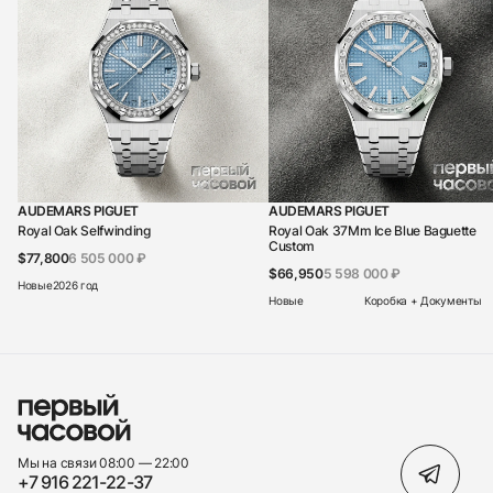
AUDEMARS PIGUET
AUDEMARS PIGUET
Royal Oak Selfwinding
Royal Oak 37Mm Ice Blue Baguette
Custom
$77,800
6 505 000 ₽
$66,950
5 598 000 ₽
Новые
2026 год
Новые
Коробка + Документы
Мы на связи 08:00 — 22:00
+7 916 221-22-37