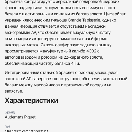
браслета контрастирует с зеркальной полировкой широких
фасок, подчеркивая монументальность восьмиугольного
безеля с шестигранными винтами из белого золота. Циферблат
украшен классическим гильоше Grande Tapisserie, однако
данная итерация отличается отсутствием накладной
монограммы AP, что обеспечивает визуальную чистоту
композиции и акцентирует внимание на новой форме
накладных меток. Сквозь сапфировую заднюю крышку
просматривается мануфактурный калибр 4302 с
автоподзаводом и ротором из 22-каратного золота,
обеспечивающий частоту баланса 4 Гц.
Интегрированный стальной браслет с раскладывающейся
застежкой AP завершает конструкцию, обеспечивая эталонный
баланс между массой часов и эргономикой посадки на
запястье.
438
285
145
142
205
204
195
150
6
Характеристики
Бренд
Audemars Piguet
Ref
15510ST.OO.1320ST.01