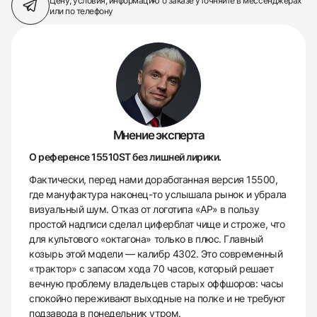
Цену, условия, информацию о заказе
уточняйте в мессенджерах
или по телефону
Мнение эксперта
О референсе 15510ST без лишней лирики.
Фактически, перед нами доработанная версия 15500,
где мануфактура наконец-то услышала рынок и убрала
визуальный шум. Отказ от логотипа «AP» в пользу
простой надписи сделал циферблат чище и строже, что
для культового «октагона» только в плюс. Главный
козырь этой модели — калибр 4302. Это современный
«трактор» с запасом хода 70 часов, который решает
вечную проблему владельцев старых оффшоров: часы
спокойно переживают выходные на полке и не требуют
подзавода в понедельник утром.