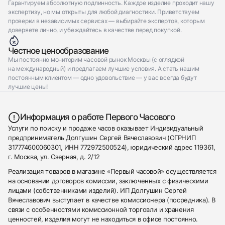
Гарантируем абсолютную подлинность. Каждое изделие проходит нашу
экспертизу, но мы открыты для любой диагностики. Приветствуем
проверки в независимых сервисах — выбирайте экспертов, которым
доверяете лично, и убеждайтесь в качестве перед покупкой.
Честное ценообразование
Мы постоянно мониторим часовой рынок Москвы (с оглядкой
на международный) и предлагаем лучшие условия. А стать нашим
постоянным клиентом — одно удовольствие — у вас всегда будут
лучшие цены!
Информация о работе Первого Часового
Услуги по поиску и продаже часов оказывает Индивидуальный
предприниматель Долгушин Сергей Вячеславович (ОГРНИП
317774600060301, ИНН 772972500524), юридический адрес 119361,
г. Москва, ул. Озерная, д. 2/12
Реализация товаров в магазине «Первый часовой» осуществляется
на основании договоров комиссии, заключенных с физическими
лицами (собственниками изделий). ИП Долгушин Сергей
Вячеславович выступает в качестве комиссионера (посредника). В
связи с особенностями комиссионной торговли и хранения
ценностей, изделия могут не находиться в офисе постоянно.