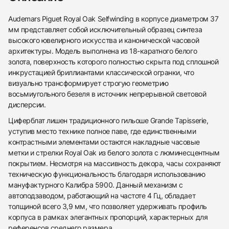
Audemars Piguet Royal Oak Selfwinding в корпусе диаметром 37
мм представляет собой исключительный образец синтеза
высокого ювелирного искусства и канонической часовой
архитектуры. Модель выполнена из 18-каратного белого
золота, поверхность которого полностью скрыта под сплошной
инкрустацией бриллиантами классической огранки, что
визуально трансформирует строгую геометрию
восьмиугольного безеля в источник непрерывной световой
дисперсии.
Циферблат лишен традиционного гильоше Grande Tapisserie,
уступив место технике полное паве, где единственными
контрастными элементами остаются накладные часовые
метки и стрелки Royal Oak из белого золота с люминесцентным
покрытием. Несмотря на массивность декора, часы сохраняют
техническую функциональность благодаря использованию
мануфактурного Калибра 5900. Данный механизм с
автоподзаводом, работающий на частоте 4 Гц, обладает
толщиной всего 3,9 мм, что позволяет удерживать профиль
корпуса в рамках элегантных пропорций, характерных для
референсов среднего размера.