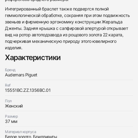
Интегрированный браслет также подвергся полной
438
285
145
142
205
204
195
150
6
геммологической обработке, сохраняя при этом подвижность
звеньев и фирменную эргономику конструкции Жеральда
Дженты. Задняя крышка с сапфировой апертурой открывает
вид на ротор автоподзавода из рощового золота 22 карата,
подчеркивая механическую природу этого ювелирного
изделия.
Характеристики
Трейд-ин часов
Заказать эти часы
Оставьте ваши контактные данные и мы свяжемся
Бренд
с вами
Audemars Piguet
Оставьте ваши контактные данные и мы свяжемся
Audemars Piguet
с вами
Royal Oak Selfwinding Baguette Diamonds
Ref
Audemars Piguet
Новые
Коробка + Документы
15551BC.ZZ.1356BC.01
$144,200
Royal Oak Selfwinding Baguette Diamonds
Новые
Коробка + Документы
Пол
$144,200
Женский
Размер
37 мм
Материал корпуса
Белое золото, Бриллианты