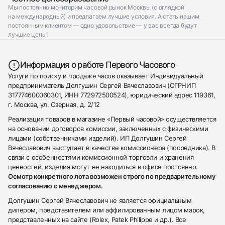
Мы постоянно мониторим часовой рынок Москвы (с оглядкой
на международный) и предлагаем лучшие условия. А стать нашим
постоянным клиентом — одно удовольствие — у вас всегда будут
лучшие цены!
Информация о работе Первого Часового
Услуги по поиску и продаже часов оказывает Индивидуальный
предприниматель Долгушин Сергей Вячеславович (ОГРНИП
317774600060301, ИНН 772972500524), юридический адрес 119361,
г. Москва, ул. Озерная, д. 2/12
Реализация товаров в магазине «Первый часовой» осуществляется
на основании договоров комиссии, заключенных с физическими
лицами (собственниками изделий). ИП Долгушин Сергей
Вячеславович выступает в качестве комиссионера (посредника). В
связи с особенностями комиссионной торговли и хранения
ценностей, изделия могут не находиться в офисе постоянно.
Осмотр конкретного лота возможен строго по предварительному
согласованию с менеджером.
Долгушин Сергей Вячеславович не является официальным
дилером, представителем или аффилированным лицом марок,
представленных на сайте (Rolex, Patek Philippe и др.). Все