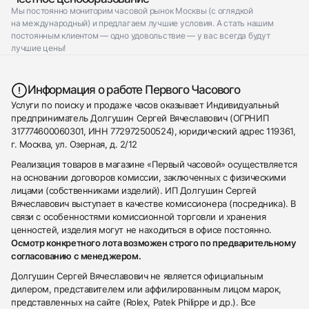
Мы постоянно мониторим часовой рынок Москвы (с оглядкой
на международный) и предлагаем лучшие условия. А стать нашим
постоянным клиентом — одно удовольствие — у вас всегда будут
лучшие цены!
Информация о работе Первого Часового
Услуги по поиску и продаже часов оказывает Индивидуальный
предприниматель Долгушин Сергей Вячеславович (ОГРНИП
317774600060301, ИНН 772972500524), юридический адрес 119361,
г. Москва, ул. Озерная, д. 2/12
Реализация товаров в магазине «Первый часовой» осуществляется
на основании договоров комиссии, заключенных с физическими
лицами (собственниками изделий). ИП Долгушин Сергей
Вячеславович выступает в качестве комиссионера (посредника). В
связи с особенностями комиссионной торговли и хранения
ценностей, изделия могут не находиться в офисе постоянно.
Осмотр конкретного лота возможен строго по предварительному
согласованию с менеджером.
Долгушин Сергей Вячеславович не является официальным
дилером, представителем или аффилированным лицом марок,
представленных на сайте (Rolex, Patek Philippe и др.). Все