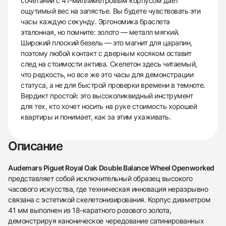
сочетании с 41-миллиметровым корпусом дает
ощутимый вес на запястье. Вы будете чувствовать эти
часы каждую секунду. Эргономика браслета
эталонная, но помните: золото — металл мягкий.
Широкий плоский безель — это магнит для царапин,
поэтому любой контакт с дверным косяком оставит
след на стоимости актива. Скелетон здесь читаемый,
что редкость, но все же это часы для демонстрации
статуса, а не для быстрой проверки времени в темноте.
Вердикт простой: это высоколиквидный инструмент
для тех, кто хочет носить на руке стоимость хорошей
квартиры и понимает, как за этим ухаживать.
Описание
Audemars Piguet Royal Oak Double Balance Wheel Openworked
представляет собой исключительный образец высокого
часового искусства, где техническая инновация неразрывно
связана с эстетикой скелетонизирования. Корпус диаметром
41 мм выполнен из 18-каратного розового золота,
демонстрируя каноническое чередование сатинированных