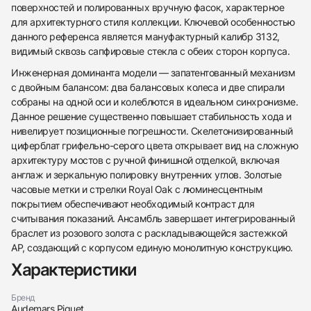
поверхностей и полированных вручную фасок, характерное
для архитектурного стиля коллекции. Ключевой особенностью
данного референса является мануфактурный калибр 3132,
видимый сквозь сапфировые стекла с обеих сторон корпуса.
Инженерная доминанта модели — запатентованный механизм
с двойным балансом: два балансовых колеса и две спирали
собраны на одной оси и колеблются в идеальном синхронизме.
Данное решение существенно повышает стабильность хода и
нивелирует позиционные погрешности. Скелетонизированный
циферблат грифельно-серого цвета открывает вид на сложную
архитектуру мостов с ручной финишной отделкой, включая
англаж и зеркальную полировку внутренних углов. Золотые
438
285
145
142
205
204
195
150
6
часовые метки и стрелки Royal Oak с люминесцентным
покрытием обеспечивают необходимый контраст для
считывания показаний. Ансамбль завершает интегрированный
браслет из розового золота с раскладывающейся застежкой
AP, создающий с корпусом единую монолитную конструкцию.
Характеристики
Трейд-ин часов
Бренд
Audemars Piguet