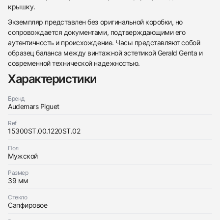
крышку.
Трейд-ин часов
Экземпляр представлен без оригинальной коробки, но
сопровождается документами, подтверждающими его
Заказать эти часы
Оставьте ваши контактные данные и мы свяжемся
аутентичность и происхождение. Часы представляют собой
с вами
образец баланса между винтажной эстетикой Gerald Genta и
Оставьте ваши контактные данные и мы свяжемся
Audemars Piguet
с вами
Royal Oak Jumbo
современной технической надежностью.
Audemars Piguet
Хорошее
Документы
Характеристики
$9,300
Royal Oak Jumbo
Хорошее
Документы
$9,300
Бренд
Audemars Piguet
Ref
15300ST.00.1220ST.02
Пол
Приложите фото ваших часов…
Мужской
Отправить заявку
Размер
39 мм
Отправить заявку
Стекло
Сапфировое