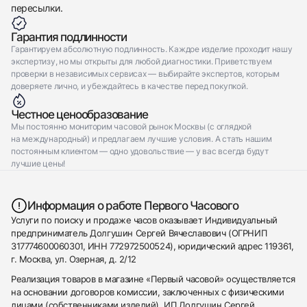
пересылки.
Гарантия подлинности
Гарантируем абсолютную подлинность. Каждое изделие проходит нашу
экспертизу, но мы открыты для любой диагностики. Приветствуем
проверки в независимых сервисах — выбирайте экспертов, которым
доверяете лично, и убеждайтесь в качестве перед покупкой.
Честное ценообразование
Мы постоянно мониторим часовой рынок Москвы (с оглядкой
на международный) и предлагаем лучшие условия. А стать нашим
постоянным клиентом — одно удовольствие — у вас всегда будут
лучшие цены!
Информация о работе Первого Часового
Услуги по поиску и продаже часов оказывает Индивидуальный
предприниматель Долгушин Сергей Вячеславович (ОГРНИП
317774600060301, ИНН 772972500524), юридический адрес 119361,
г. Москва, ул. Озерная, д. 2/12
Реализация товаров в магазине «Первый часовой» осуществляется
на основании договоров комиссии, заключенных с физическими
лицами (собственниками изделий). ИП Долгушин Сергей