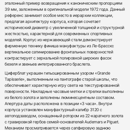
эталонный пример возвращения к каноническим пропорциям
39 мм, заложенным в оригинальной модели 1972 года. Данный
референс занимает особое место в иерархии коллекции,
предлагая архитектуру корпуса, которая сочетает
исторический диаметр с увеличенной толщиной и структурной
жесткостью, характерной для современных спортивных
моделей. Корпус из нержавеющей стали демонстрирует
фирменную технику финиша мануфактуры из Ле-Брассю:
вертикальное сатинирование фронтальных поверхностей
контрастирует с зеркальной полировкой широких фасок
безеля и звеньев интегрированного браслета.
Циферблат украшен гильошированным узором «Grande
Tapisserie», выполненным на пантографе старой школы, что
обеспечивает характерную игру света на текстурированной
поверхности. Накладные часовые метки и стрелки выполнены
из белого золота и заполнены люминесцентным составом.
438
285
145
142
205
204
195
150
6
Апертура даты расположена в позиции «3 часа». Внутри
корпуса установлен мануфактурный калибр 3120 с
автоподзаводом, оснащенный ротором из 22-каратного золота
с гравировкой гербов семей-основателей Audemars и Piguet.
Механизм просматривается через сапфировую заднюю