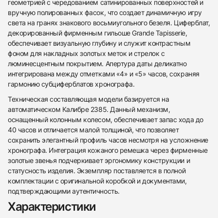
геометрией с чередованием сатинированных поверхностей и
вручную полированных фасок, что создает динамичную игру
света на гранях знакового восьмиугольного безеля. Циферблат,
декорированный фирменным гильоше Grande Tapisserie,
обеспечивает визуальную глубину и служит контрастным
фоном для накладных золотых меток и стрелок с
люминесцентным покрытием. Апертура даты деликатно
интегрирована между отметками «4» и «5» часов, сохраняя
гармонию субциферблатов хронографа.
Техническая составляющая модели базируется на
автоматическом Калибре 2385. Данный механизм,
оснащенный колонным колесом, обеспечивает запас хода до
40 часов и отличается малой толщиной, что позволяет
сохранить элегантный профиль часов несмотря на усложнение
хронографа. Интеграция кожаного ремешка через фирменные
438
285
145
142
205
204
195
150
6
золотые звенья подчеркивает эргономику конструкции и
статусность изделия. Экземпляр поставляется в полной
комплектации с оригинальной коробкой и документами,
подтверждающими аутентичность.
Характеристики