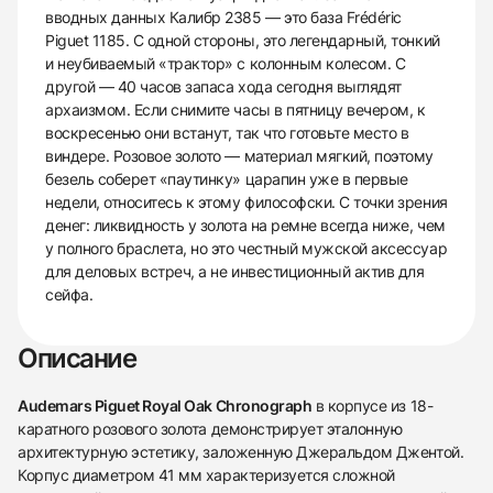
вводных данных Калибр 2385 — это база Frédéric
Piguet 1185. С одной стороны, это легендарный, тонкий
и неубиваемый «трактор» с колонным колесом. С
другой — 40 часов запаса хода сегодня выглядят
архаизмом. Если снимите часы в пятницу вечером, к
воскресенью они встанут, так что готовьте место в
виндере. Розовое золото — материал мягкий, поэтому
безель соберет «паутинку» царапин уже в первые
недели, относитесь к этому философски. С точки зрения
денег: ликвидность у золота на ремне всегда ниже, чем
у полного браслета, но это честный мужской аксессуар
для деловых встреч, а не инвестиционный актив для
сейфа.
Описание
Audemars Piguet Royal Oak Chronograph
в корпусе из 18-
каратного розового золота демонстрирует эталонную
архитектурную эстетику, заложенную Джеральдом Джентой.
Корпус диаметром 41 мм характеризуется сложной