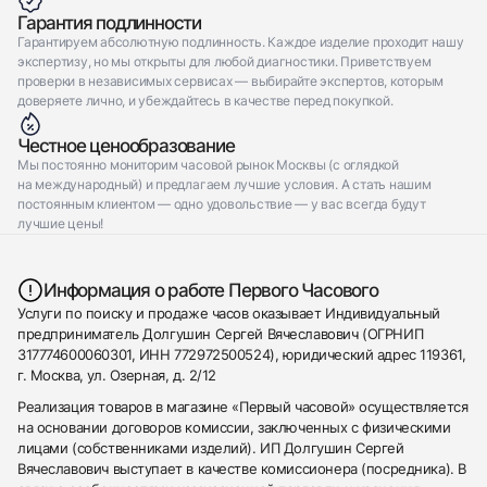
Гарантия подлинности
Гарантируем абсолютную подлинность. Каждое изделие проходит нашу
экспертизу, но мы открыты для любой диагностики. Приветствуем
проверки в независимых сервисах — выбирайте экспертов, которым
доверяете лично, и убеждайтесь в качестве перед покупкой.
Честное ценообразование
Мы постоянно мониторим часовой рынок Москвы (с оглядкой
на международный) и предлагаем лучшие условия. А стать нашим
постоянным клиентом — одно удовольствие — у вас всегда будут
лучшие цены!
Информация о работе Первого Часового
Услуги по поиску и продаже часов оказывает Индивидуальный
предприниматель Долгушин Сергей Вячеславович (ОГРНИП
317774600060301, ИНН 772972500524), юридический адрес 119361,
г. Москва, ул. Озерная, д. 2/12
Реализация товаров в магазине «Первый часовой» осуществляется
на основании договоров комиссии, заключенных с физическими
лицами (собственниками изделий). ИП Долгушин Сергей
Вячеславович выступает в качестве комиссионера (посредника). В