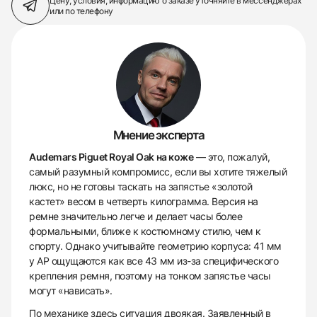
Цену, условия, информацию о заказе
уточняйте в мессенджерах
или по телефону
Мнение эксперта
Audemars Piguet Royal Oak на коже
— это, пожалуй,
самый разумный компромисс, если вы хотите тяжелый
люкс, но не готовы таскать на запястье «золотой
кастет» весом в четверть килограмма. Версия на
ремне значительно легче и делает часы более
формальными, ближе к костюмному стилю, чем к
спорту. Однако учитывайте геометрию корпуса: 41 мм
у AP ощущаются как все 43 мм из-за специфического
крепления ремня, поэтому на тонком запястье часы
могут «нависать».
По механике здесь ситуация двоякая. Заявленный в