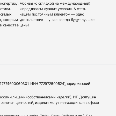
кспертизу,
Москвы (с оглядкой на международный)
стики.
и предлагаем лучшие условия. А стать
исимых
нашим постоянным клиентом — одно
в, которым
удовольствие — у вас всегда будут лучшие
в качестве
цены!
317774600060301, ИНН 772972500524), юридический
ескими лицами (собственниками изделий). ИП Долгушин
ранения ценностей, изделия могут не находиться в офисе
вленных на сайте (Rolex, Patek Philippe и др.). Все