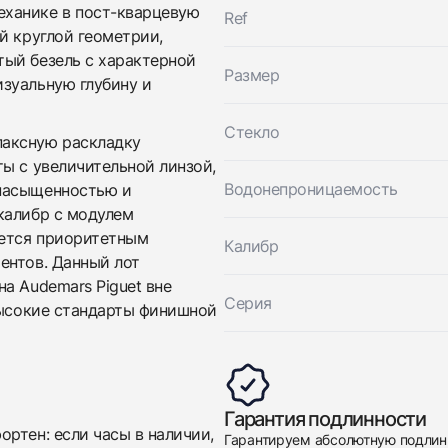
ханике в пост-кварцевую
Audemars Piguet
Ref
Хорошее
$257,500
Automatic Chronograph Date
й круглой геометрии,
Хорошее
ый безель с характерной
$257,500
Размер
зуальную глубину и
Стекло
паксную раскладку
ы с увеличительной линзой,
Водонепроницаемость
 насыщенностью и
калибр с модулем
яется приоритетным
Калибр
ентов. Данный лот
Приложите фото ваших часов…
а Audemars Piguet вне
Серия
высокие стандарты финишной
Отправить заявку
Отправить заявку
Гарантия подлинности
ртен: если часы в наличии,
Гарантируем абсолютную подлин