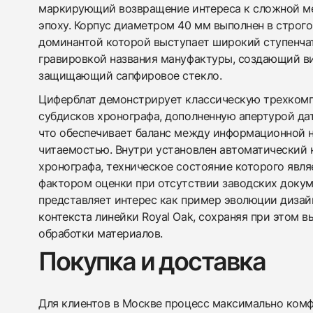
маркирующий возвращение интереса к сложной ме
эпоху. Корпус диаметром 40 мм выполнен в строго
доминантой которой выступает широкий ступенчат
гравировкой названия мануфактуры, создающий ви
защищающий сапфировое стекло.
Циферблат демонстрирует классическую трехком
субдисков хронографа, дополненную апертурой дат
что обеспечивает баланс между информационной
читаемостью. Внутри установлен автоматический 
хронографа, техническое состояние которого явл
фактором оценки при отсутствии заводских докум
представляет интерес как пример эволюции дизайн
контекста линейки Royal Oak, сохраняя при этом 
обработки материалов.
Покупка и доставка
Для клиентов в Москве процесс максимально комфо