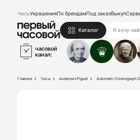
Часы
Украшения
По брендам
Под заказ
Выкуп
Серв
Каталог
часовой
канал:
Главная
Часы
Audemars Piguet
Automatic Chronograph D