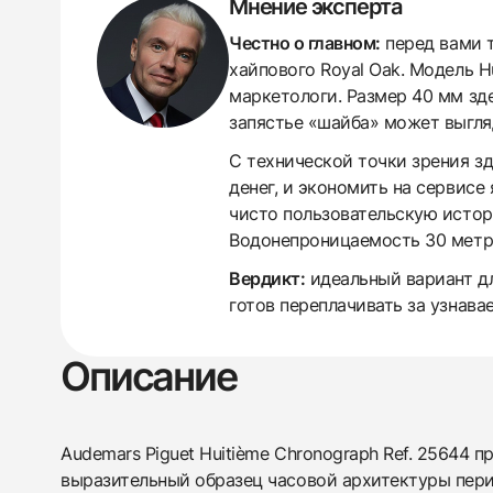
Мнение эксперта
Честно о главном:
перед вами т
хайпового Royal Oak. Модель H
маркетологи. Размер 40 мм зд
запястье «шайба» может выгля
С технической точки зрения з
438
285
145
142
205
204
195
150
6
денег, и экономить на сервисе
чисто пользовательскую истори
Водонепроницаемость 30 метро
Вердикт:
идеальный вариант для
готов переплачивать за узнав
Описание
Audemars Piguet Huitième Chronograph Ref. 25644 
выразительный образец часовой архитектуры пери