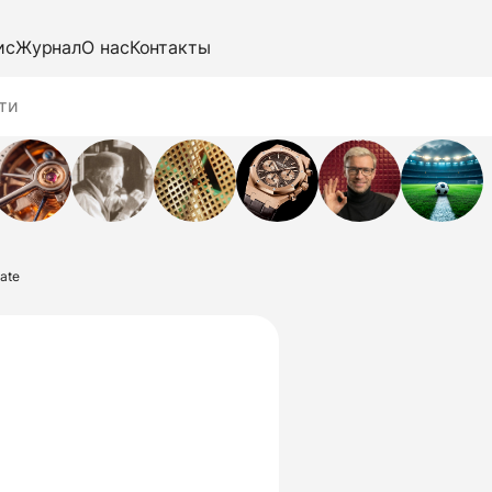
ис
Журнал
О нас
Контакты
ate