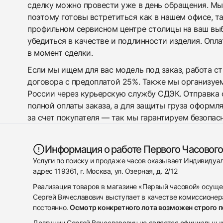
сделку можно провести уже в день обращения. Мы
поэтому готовы встретиться как в нашем офисе, т
профильном сервисном центре столицы на ваш вы
убедиться в качестве и подлинности изделия. Опл
в момент сделки.
Если мы ищем для вас модель под заказ, работа с
договора с предоплатой 25%. Также мы организуе
России через курьерскую службу СДЭК. Отправка 
полной оплаты заказа, а для защиты груза оформл
за счет покупателя — так мы гарантируем безопас
Информация о работе Первого Часового
Услуги по поиску и продаже часов оказывает Индивиду
адрес 119361, г. Москва, ул. Озерная, д. 2/12
Реализация товаров в магазине «Первый часовой» осуще
Сергей Вячеславович выступает в качестве комиссионера
постоянно.
Осмотр конкретного лота возможен строго 
Долгушин Сергей Вячеславович не является официальным 