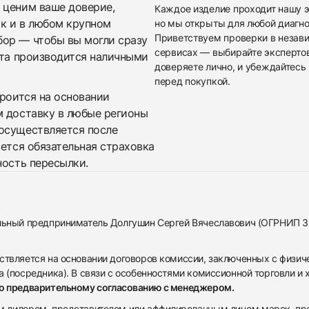
 ценим ваше доверие,
Каждое изделие проходит нашу э
ак и в любом крупном
но мы открыты для любой диагно
Приветствуем проверки в незав
бор — чтобы вы могли сразу
сервисах — выбирайте эксперто
ата производится наличными
доверяете лично, и убеждайтесь 
перед покупкой.
троится на основании
м доставку в любые регионы
осуществляется после
яется обязательная страховка
ность пересылки.
альный предприниматель Долгушин Сергей Вячеславович (ОГРНИП 
ствляется на основании договоров комиссии, заключенных с физич
 (посредника). В связи с особенностями комиссионной торговли и х
по предварительному согласованию с менеджером.
дилером, представителем или аффилированным лицом марок, предста