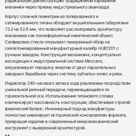
радикальную деконструкцию традиционной карманной
механики через призму индустриального авангарда.
Корпус сложной геометрии из полированного и
сатинированного титана обладает внушительными габаритами
73.2 на 52.6 мм, что позволяет рассматривать архитектуру
механизма как полноформатный кинетический объект.
Сапфировое стекло открывает панорамный обзор на
скелетонизированный мануфактурный калибр HUB1201 с
ручным заводом. Конструкция механизма, концептуально
восходящая к индустриальной системе Meccano,
визуализирует передачу энергии от двух параллельных
заводных барабанов через систему зубчатых колес и реек.
Индикатор 240-часового запаса хода реализован посредством
уникальной реечной передачи, перемещающейся по
горизонтальной оси. Использование титанового сплава
компенсирует массивность конструкции, обеспечивая строгий
438
285
145
142
205
204
195
150
6
физический баланс. Инженерный подход мануфактуры
полностью нивелирует исторический консерватизм формата,
превращая изделие в современный микромеханический
инструмент с выверенной архитектурой.