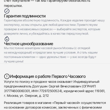
счет покупателя — так мы гарантируем безопасность
пересылки.
Гарантия подлинности
Гарантируем абсолютную подлинность. Каждое изделие проходит нашу
экспертизу, но мы открыты для любой диагностики. Приветствуем
проверки в независимых сервисах — выбирайте экспертов, которым
доверяете лично, и убеждайтесь в качестве перед покупкой.
Честное ценообразование
Мы постоянно мониторим часовой рынок Москвы (с оглядкой
на международный) и предлагаем лучшие условия. А стать нашим
постоянным клиентом — одно удовольствие — у вас всегда будут
лучшие цены!
Информация о работе Первого Часового
Услуги по поиску и продаже часов оказывает Индивидуальный
предприниматель Долгушин Сергей Вячеславович (ОГРНИП
317774600060301, ИНН 772972500524), юридический адрес 119361,
г. Москва, ул. Озерная, д. 2/12
Реализация товаров в магазине «Первый часовой» осуществляется
на основании договоров комиссии, заключенных с физическими