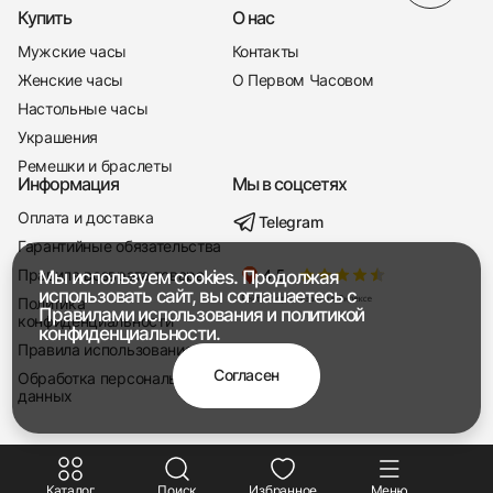
Купить
О нас
Мужские часы
Контакты
Женские часы
О Первом Часовом
Настольные часы
Украшения
Ремешки и браслеты
Информация
Мы в соцсетях
Оплата и доставка
Telegram
+7 916 221-22-37
Гарантийные обязательства
Правила возврата товара
Мы используем cookies. Продолжая
Мы насвязи 08:00 — 19:00
использовать сайт, вы соглашаетесь с
Политика
Правилами использования
и
политикой
конфиденциальности
конфиденциальности.
Правила использования
Согласен
Обработка персональных
данных
Каталог
Поиск
Избранное
Меню