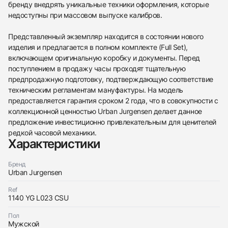
Трейд-ин часов
бренду внедрять уникальные техники оформления, которые
недоступны при массовом выпуске калибров.
Купить эти часы
Оставьте ваши контактные данные и мы свяжемся
с вами
Оставьте ваши контактные данные и мы свяжемся
Urban Jurgensen
Представленный экземпляр находится в состоянии нового
с вами
1745 Black Dial Men's Watch 1140 Yg
изделия и предлагается в полном комплекте (Full Set),
Urban Jurgensen
Новые
Коробка + Документы
включающем оригинальную коробку и документы. Перед
$56,650
1745 Black Dial Men's Watch 1140 Yg
Новые
Коробка + Документы
поступлением в продажу часы проходят тщательную
$56,650
предпродажную подготовку, подтверждающую соответствие
техническим регламентам мануфактуры. На модель
предоставляется гарантия сроком 2 года, что в совокупности с
коллекционной ценностью Urban Jurgensen делает данное
предложение инвестиционно привлекательным для ценителей
редкой часовой механики.
Приложите фото ваших часов…
Характеристики
Отправить заявку
Бренд
Urban Jurgensen
Отправить заявку
Ref
1140 YG L023 CSU
Пол
Мужской