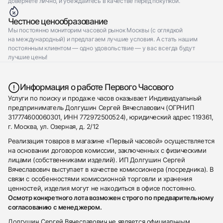
доверяете лично, и убеждайтесь в качестве перед покупкой.
Честное ценообразование
Мы постоянно мониторим часовой рынок Москвы (с оглядкой
на международный) и предлагаем лучшие условия. А стать нашим
постоянным клиентом — одно удовольствие — у вас всегда будут
лучшие цены!
Информация о работе Первого Часового
Услуги по поиску и продаже часов оказывает Индивидуальный
предприниматель Долгушин Сергей Вячеславович (ОГРНИП
317774600060301, ИНН 772972500524), юридический адрес 119361,
г. Москва, ул. Озерная, д. 2/12
Реализация товаров в магазине «Первый часовой» осуществляется
на основании договоров комиссии, заключенных с физическими
лицами (собственниками изделий). ИП Долгушин Сергей
Вячеславович выступает в качестве комиссионера (посредника). В
связи с особенностями комиссионной торговли и хранения
ценностей, изделия могут не находиться в офисе постоянно.
Осмотр конкретного лота возможен строго по предварительному
согласованию с менеджером.
Долгушин Сергей Вячеславович не является официальным