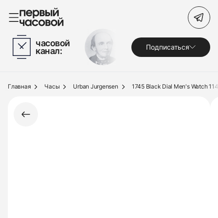
Поиск по сайту
часовой
Подписаться
канал:
Часы
Украшения
Главная
Часы
Urban Jurgensen
1745 Black Dial Men's Watch 11
По брендам
Под заказ
Выкуп
Сервис
Журнал
О нас
Контакты