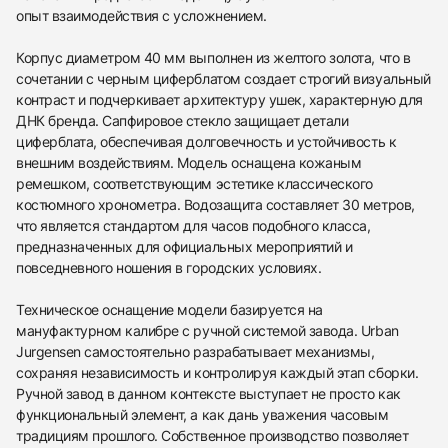
опыт взаимодействия с усложнением.
Корпус диаметром 40 мм выполнен из желтого золота, что в
сочетании с черным циферблатом создает строгий визуальный
контраст и подчеркивает архитектуру ушек, характерную для
ДНК бренда. Сапфировое стекло защищает детали
циферблата, обеспечивая долговечность и устойчивость к
внешним воздействиям. Модель оснащена кожаным
ремешком, соответствующим эстетике классического
костюмного хронометра. Водозащита составляет 30 метров,
что является стандартом для часов подобного класса,
предназначенных для официальных мероприятий и
повседневного ношения в городских условиях.
438
285
145
142
205
204
195
150
6
Техническое оснащение модели базируется на
мануфактурном калибре с ручной системой завода. Urban
Jurgensen самостоятельно разрабатывает механизмы,
сохраняя независимость и контролируя каждый этап сборки.
Ручной завод в данном контексте выступает не просто как
функциональный элемент, а как дань уважения часовым
традициям прошлого. Собственное производство позволяет