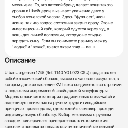
механизма. То, что датский бренд делает вещи такого
уровня в Швейцарии, вызывает уважение даже у
снобов женевской часовк. Здесь "фулл-сет", часы
новые, так что вопрос состояния закрыт сразу. Это не
инвестиционный хайп, который сдуется через год, а
вещь для личной коллекции, которую не стыдно
передать сыну. Если вы понимаете разницу между
"модно" и "вечно", то этот экземпляр — ваш».
Описание
Urban Jurgensen 1745 (Ref. 1140 YG L023 CSU) представляет
собой классический образец высокого часового искусства, в
котором датское наследие XVIII века соединяется со строгими
стандартами современной швейцарской мануфактуры.
Модель относится к категории традиционных dress-watch и
акцентирует внимание на ручном труде и гильдейских
принципах производства, где каждый экземпляр проходит
индивидуальную обработку. Выбор механизма с ручным
заводом подчеркивает приверженность историческим
канонам и предлагает владельцу аутентичный тактильный