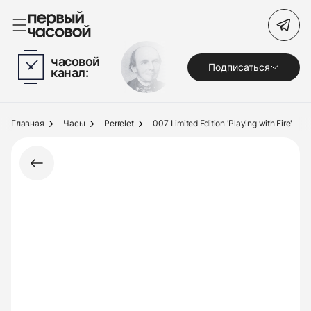
Поиск по сайту
часовой
Подписаться
канал:
Часы
Украшения
Главная
Часы
Perrelet
007 Limited Edition 'Playing with Fire'
По брендам
Под заказ
Выкуп
Сервис
Журнал
О нас
Контакты