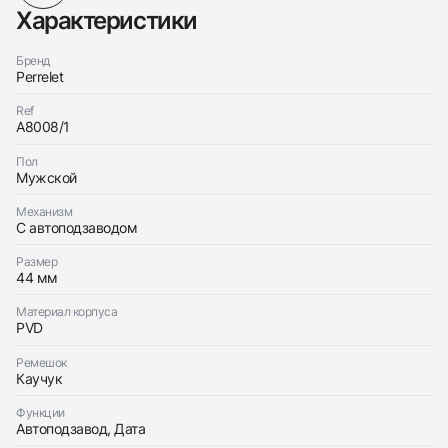
Характеристики
Бренд
Perrelet
Ref
A8008/1
Пол
Мужской
Механизм
С автоподзаводом
Размер
44 мм
Материал корпуса
PVD
Ремешок
Каучук
438
285
145
142
205
204
195
150
6
Функции
Автоподзавод, Дата