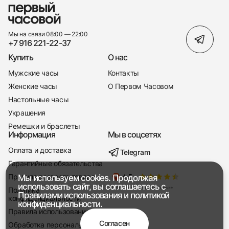
Мы на связи 08:00 — 22:00
+7 916 221-22-37
Купить
О нас
Мужские часы
Контакты
Женские часы
О Первом Часовом
Настольные часы
Украшения
Ремешки и браслеты
Информация
Мы в соцсетях
Оплата и доставка
Telegram
+7 916 221-22-37
Гарантийные обязательства
Правила возврата товара
Мы используем cookies. Продолжая
Мы насвязи 08:00 — 19:00
использовать сайт, вы соглашаетесь с
Политика
Правилами использования
и
политикой
конфиденциальности
конфиденциальности.
Правила использования
Согласен
Обработка персональных