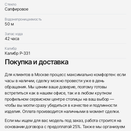
Стекло
Сапфировое
Водонепроницаемость
50 м
Трейд-ин часов
Запас хода
42 часа
Заказать эти часы
Оставьте ваши контактные данные и мы свяжемся
с вами
Калибр
Оставьте ваши контактные данные и мы свяжемся
Perrelet
Калибр P-331
с вами
007 Limited Edition 'Playing with Fire'
Perrelet
Неношеный
Коробка + Документы
Покупка и доставка
$3,650
007 Limited Edition 'Playing with Fire'
Неношеный
Коробка + Документы
$3,650
Для клиентов в Москве процесс максимально комфортен: если
часы в наличии, сделку можно провести уже в день
обращения. Мы ценим ваше доверие, поэтому готовы
встретиться как в нашем офисе, так и в любом крупном
профильном сервисном центре столицы на ваш выбор —
чтобы вы могли сразу убедиться в качестве и подлинности
Приложите фото ваших часов…
изделия. Оплата производится наличными в момент сделки.
Отправить заявку
Если мы ищем для вас модель под заказ, работа строится на
основании договора с предоплатой 25%. Также мы организуем
Отправить заявку