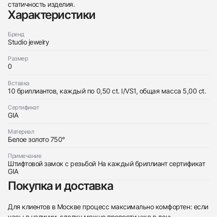
статичность изделия.
438
285
145
142
205
204
195
150
6
Характеристики
Бренд
Studio jewelry
Размер
0
Вставка
Трейд-ин часов
10 бриллиантов, каждый по 0,50 ct. I/VS1, общая масса 5,00 ct.
Заказать эти часы
Оставьте ваши контактные данные и мы свяжемся
Сертификат
с вами
GIA
Оставьте ваши контактные данные и мы свяжемся
Studio jewelry
с вами
Серьги С Бриллиантами 5,00 Ct. I/Vs1
Материал
Studio jewelry
Новые
Коробка + Документы
Белое золото 750°
$16,300
Серьги С Бриллиантами 5,00 Ct. I/Vs1
Новые
Коробка + Документы
$16,300
Примечание
Штифтовой замок с резьбой На каждый бриллиант сертификат
GIA
Покупка и доставка
Для клиентов в Москве процесс максимально комфортен: если
Приложите фото ваших часов…
часы в наличии, сделку можно провести уже в день