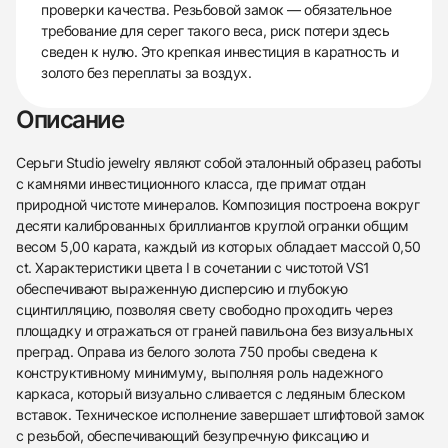
проверки качества. Резьбовой замок — обязательное
требование для серег такого веса, риск потери здесь
сведен к нулю. Это крепкая инвестиция в каратность и
золото без переплаты за воздух.
Описание
Серьги Studio jewelry являют собой эталонный образец работы
с камнями инвестиционного класса, где примат отдан
природной чистоте минералов. Композиция построена вокруг
десяти калиброванных бриллиантов круглой огранки общим
весом 5,00 карата, каждый из которых обладает массой 0,50
ct. Характеристики цвета I в сочетании с чистотой VS1
обеспечивают выраженную дисперсию и глубокую
сцинтилляцию, позволяя свету свободно проходить через
площадку и отражаться от граней павильона без визуальных
преград. Оправа из белого золота 750 пробы сведена к
конструктивному минимуму, выполняя роль надежного
каркаса, который визуально сливается с ледяным блеском
вставок. Техническое исполнение завершает штифтовой замок
с резьбой, обеспечивающий безупречную фиксацию и