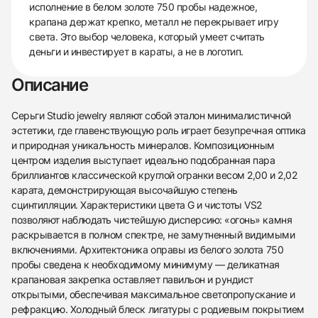
исполнение в белом золоте 750 пробы надежное,
крапана держат крепко, металл не перекрывает игру
света. Это выбор человека, который умеет считать
деньги и инвестирует в караты, а не в логотип.
Описание
Серьги Studio jewelry являют собой эталон минималистичной
эстетики, где главенствующую роль играет безупречная оптика
и природная уникальность минералов. Композиционным
центром изделия выступает идеально подобранная пара
бриллиантов классической круглой огранки весом 2,00 и 2,02
карата, демонстрирующая высочайшую степень
сцинтилляции. Характеристики цвета G и чистоты VS2
позволяют наблюдать чистейшую дисперсию: «огонь» камня
раскрывается в полном спектре, не замутненный видимыми
включениями. Архитектоника оправы из белого золота 750
пробы сведена к необходимому минимуму — деликатная
крапановая закрепка оставляет павильон и рундист
открытыми, обеспечивая максимальное светопропускание и
рефракцию. Холодный блеск лигатуры с родиевым покрытием