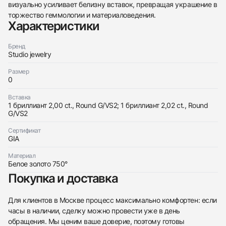
438
285
145
142
205
204
195
150
6
визуально усиливает белизну вставок, превращая украшение в
торжество геммологии и материаловедения.
Характеристики
Бренд
Studio jewelry
Размер
0
Трейд-ин часов
Заказать эти часы
Вставка
Оставьте ваши контактные данные и мы свяжемся
1 бриллиант 2,00 ct., Round G/VS2; 1 бриллиант 2,02 ct., Round
с вами
G/VS2
Оставьте ваши контактные данные и мы свяжемся
Studio jewelry
с вами
Серьги С Бриллиантами 2,00/2,02 Ct. G/Vs2
Сертификат
Studio jewelry
Новые
Коробка + Документы
$49,150
GIA
Серьги С Бриллиантами 2,00/2,02 Ct. G/Vs2
Новые
Коробка + Документы
$49,150
Материал
Белое золото 750°
Покупка и доставка
Для клиентов в Москве процесс максимально комфортен: если
часы в наличии, сделку можно провести уже в день
Приложите фото ваших часов…
обращения. Мы ценим ваше доверие, поэтому готовы